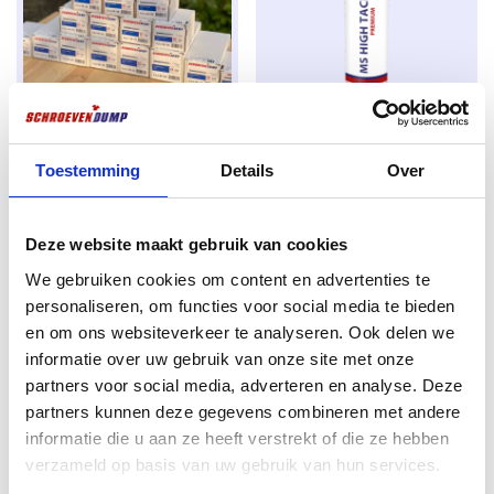
Unter dem Schraubenkopf sind spezielle Schaftrippen
angebracht, die das Loch in der Terrassendiele
sozusagen aufbohren, um eine zu große Spannung
auf die Schraube zu verhindern. screwdump
Terrassenschrauben haben einen Torx (TX) Antrieb.
Action-Schraubensatz groß
professional Hochklebende
Die Vorteile des Torx-Antriebs sind eine bessere
Torx Senkdraht verzinkt
Dichtungsmasse G70 weiß
Toestemming
Details
Over
Kraftübertragung zwischen Werkzeug und Schraube
290ml
Ursprünglicher
Aktueller
€
98,50
€
119,88
und eine geringere Gefahr, dass das Werkzeug aus der
Ursprünglicher
Aktueller
€
4,80
€
5,50
Preis
Preis
excl. BTW:
€
81,40
Schraube herausspringt. Das macht die Montage
Preis
Preis
Deze website maakt gebruik van cookies
excl. BTW:
€
3,97
war:
ist:
einfacher.
Nicht vorrätig
war:
ist:
We gebruiken cookies om content en advertenties te
€ 119,88
€ 98,50.
Auf Lager
€ 5,50
€ 4,80.
personaliseren, om functies voor social media te bieden
en om ons websiteverkeer te analyseren. Ook delen we
informatie over uw gebruik van onze site met onze
partners voor social media, adverteren en analyse. Deze
partners kunnen deze gegevens combineren met andere
informatie die u aan ze heeft verstrekt of die ze hebben
verzameld op basis van uw gebruik van hun services.