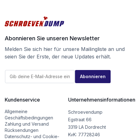
Abonnieren Sie unseren Newsletter
Melden Sie sich hier für unsere Mailingliste an und
seien Sie der Erste, der neue Updates erhält.
E
E
-
Abonnieren
-
M
M
a
a
i
i
l
l
Kundenservice
Unternehmensinformationen
E
*
-
M
Allgemeine
Schroevendump
a
Geschäftsbedingungen
Egstraat 66
i
Zahlung und Versand
l
3319 LA Dordrecht
Rücksendungen
E
KvK: 77728246
Datenschutz- und Cookie-
-