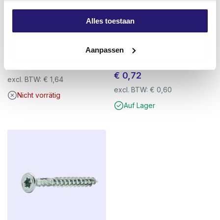
Alles toestaan
Schraubendreher TX-15 25mm
Trennscheibe Rhodius Ø 125 x
Aanpassen
Titan
1,0mm für Stahl und rostfreien
Stahl
€
1,99
€
0,72
excl. BTW:
€
1,64
excl. BTW:
€
0,60
Nicht vorrätig
Auf Lager