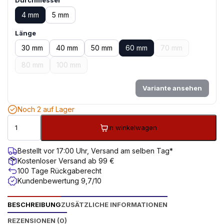
Durchmesser
4 mm
5 mm
Länge
30 mm
40 mm
50 mm
60 mm
70 mm
80 mm
100 mm
Variante ansehen
Noch 2 auf Lager
In winkelwagen
Bestellt vor 17:00 Uhr, Versand am selben Tag*
Kostenloser Versand ab 99 €
100 Tage Rückgaberecht
Kundenbewertung 9,7/10
BESCHREIBUNG
ZUSÄTZLICHE INFORMATIONEN
REZENSIONEN (0)