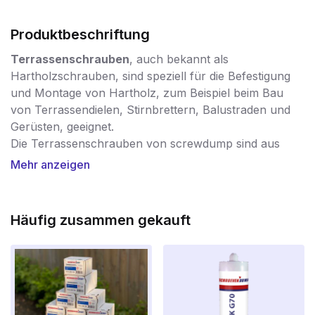
Produktbeschriftung
Terrassenschrauben
, auch bekannt als
Hartholzschrauben, sind speziell für die Befestigung
und Montage von Hartholz, zum Beispiel beim Bau
von Terrassendielen, Stirnbrettern, Balustraden und
Gerüsten, geeignet.
Die Terrassenschrauben von screwdump sind aus
rostfreiem Stahl der Qualität A410 hergestellt. Dies ist
Mehr anzeigen
die zuverlässigste Stahlqualität, wenn es um rostfreien
Stahl geht. Qualitativ minderwertiger Edelstahl ist oft
nicht in der Lage, die Wirkung und Tragfähigkeit von
Häufig zusammen gekauft
Holzterrassen zu bewältigen. Sparen Sie nie an den
Schrauben für Ihre Terrassendielen! Entscheiden Sie
sich für Qualität und wählen Sie die rostfreien A410
Terrassenschrauben von SCHROEVENDUMP!
Die spezielle Vorschneidespitze ermöglicht es, die
Schrauben
ohne
Vorbohren zu verarbeiten.