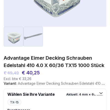
Advantage Eimer Decking Schrauben
Edelstahl 410 4.0 X 60/36 TX15 1000 Stück
Ursprünglicher
Aktueller
€
40,25
€
49,49
Excl. btw
€
33,26
Preis
Preis
Variant:
Advantage Eimer Decking Schrauben Edelstahl 410 4.0 X 60/36 TX15 1000 Stück
war:
ist:
€ 49,49
€ 40,25.
Wählen Sie Ihre Variante
Aktuell: 4 mm × 60 mm
TX-15