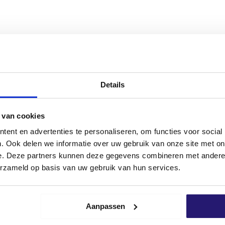
Details
 Sie da!
 van cookies
t dem Verkauf Ihrer Produkte? Oder
ent en advertenties te personaliseren, om functies voor social
tionen über unsere Produkte erhalten?
. Ook delen we informatie over uw gebruik van onze site met on
mit unseren Experten auf. Sie haben
e. Deze partners kunnen deze gegevens combineren met andere i
 Ihre Fragen!
erzameld op basis van uw gebruik van hun services.
p
Senden Sie eine E-Mail
Aanpassen