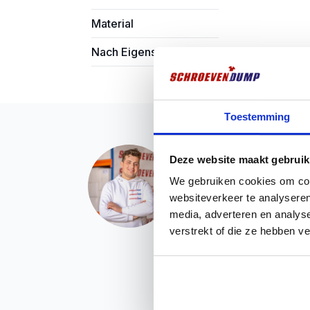
Material
Nach Eigenschaft filtern
Toestemming
Vragen? Wir sind für
Deze website maakt gebruik
Haben Sie ein Problem mi
We gebruiken cookies om cont
möchten Sie mehr Informa
websiteverkeer te analyseren
Dann nehmen Sie Kontakt 
media, adverteren en analys
immer ein offenes Ohr für
verstrekt of die ze hebben v
Chatten über Whatsap