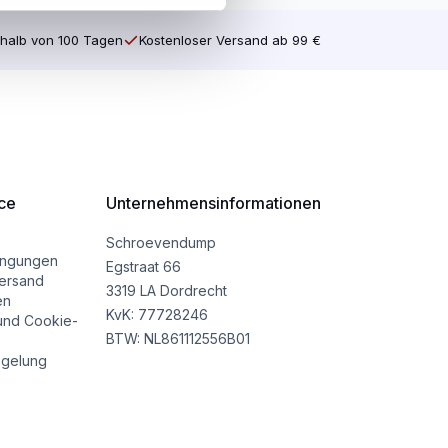
halb von 100 Tagen
Kostenloser Versand ab 99 €
ce
Unternehmensinformationen
Schroevendump
ingungen
Egstraat 66
ersand
3319 LA Dordrecht
en
KvK: 77728246
und Cookie-
BTW: NL861112556B01
gelung