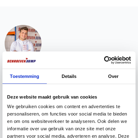
Vragen? Wir sind für Sie da!
Toestemming
Details
Over
Haben Sie ein Problem mit dem Verkauf Ihrer
Produkte? Oder möchten Sie mehr Informationen
über unsere Produkte erhalten? Dann nehmen Sie
Deze website maakt gebruik van cookies
Kontakt mit unseren Experten auf. Sie haben immer
ein offenes Ohr für Ihre Fragen!
We gebruiken cookies om content en advertenties te
personaliseren, om functies voor social media te bieden
en om ons websiteverkeer te analyseren. Ook delen we
Chatten über
Senden Sie eine E-
Whatsapp
Mail
informatie over uw gebruik van onze site met onze
partners voor social media, adverteren en analyse. Deze