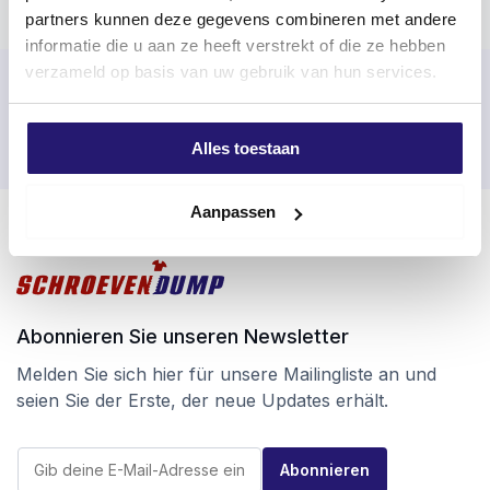
partners kunnen deze gegevens combineren met andere
informatie die u aan ze heeft verstrekt of die ze hebben
verzameld op basis van uw gebruik van hun services.
An Werktagen vor 17:00 Uhr bestellt, noch am selben Tag
versandt
Einfache Rückgabe innerhalb von 100 Tagen
Alles toestaan
Kostenloser Versand ab 99 €
Aanpassen
Abonnieren Sie unseren Newsletter
Melden Sie sich hier für unsere Mailingliste an und
seien Sie der Erste, der neue Updates erhält.
E
E
-
Abonnieren
-
M