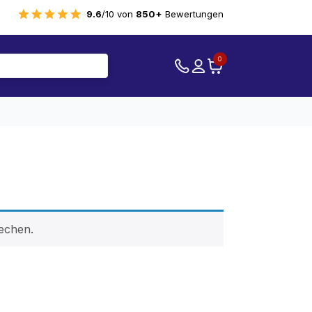
9.6
/10 von
850+
Bewertungen
0
echen.