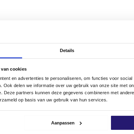
Details
 Sie da!
 van cookies
t dem Verkauf Ihrer Produkte? Oder
ent en advertenties te personaliseren, om functies voor social
tionen über unsere Produkte erhalten?
. Ook delen we informatie over uw gebruik van onze site met on
mit unseren Experten auf. Sie haben
e. Deze partners kunnen deze gegevens combineren met andere i
 Ihre Fragen!
erzameld op basis van uw gebruik van hun services.
p
Senden Sie eine E-Mail
Aanpassen