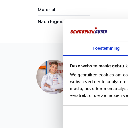
Material
Nach Eigenschaft filtern
Toestemming
Vragen? Wir sind für
Deze website maakt gebruik
Haben Sie ein Problem mi
We gebruiken cookies om cont
möchten Sie mehr Informa
websiteverkeer te analyseren
Dann nehmen Sie Kontakt 
media, adverteren en analys
immer ein offenes Ohr für
verstrekt of die ze hebben v
Chatten über Whatsap