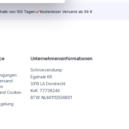
halb von 100 Tagen
Kostenloser Versand ab 99 €
ce
Unternehmensinformationen
Schroevendump
ingungen
Egstraat 66
ersand
3319 LA Dordrecht
en
KvK: 77728246
und Cookie-
BTW: NL861112556B01
gelung