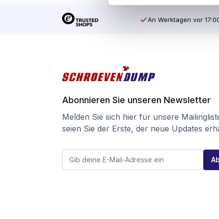
An Werktagen vor 17:00
Abonnieren Sie unseren Newsletter
Melden Sie sich hier für unsere Mailinglis
seien Sie der Erste, der neue Updates erhä
E
E
-
A
-
M
M
a
a
i
i
l
l
E
*
-
M