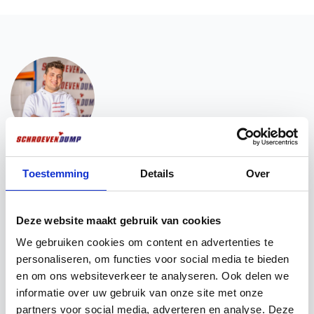
Vragen? Wir sind für Sie da!
Toestemming
Details
Over
Haben Sie ein Problem mit dem Verkauf Ihrer
Produkte? Oder möchten Sie mehr Informationen
über unsere Produkte erhalten? Dann nehmen Sie
Deze website maakt gebruik van cookies
Kontakt mit unseren Experten auf. Sie haben immer
ein offenes Ohr für Ihre Fragen!
We gebruiken cookies om content en advertenties te
personaliseren, om functies voor social media te bieden
en om ons websiteverkeer te analyseren. Ook delen we
Chatten über
Senden Sie eine E-
Whatsapp
Mail
informatie over uw gebruik van onze site met onze
partners voor social media, adverteren en analyse. Deze