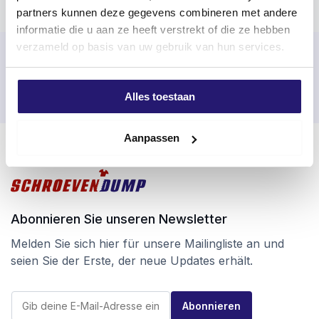
partners kunnen deze gegevens combineren met andere
informatie die u aan ze heeft verstrekt of die ze hebben
verzameld op basis van uw gebruik van hun services.
An Werktagen vor 17:00 Uhr bestellt, noch am selben Tag
versandt
Einfache Rückgabe innerhalb von 100 Tagen
Alles toestaan
Kostenloser Versand ab 99 €
Aanpassen
Abonnieren Sie unseren Newsletter
Melden Sie sich hier für unsere Mailingliste an und
seien Sie der Erste, der neue Updates erhält.
E
E
-
Abonnieren
-
M