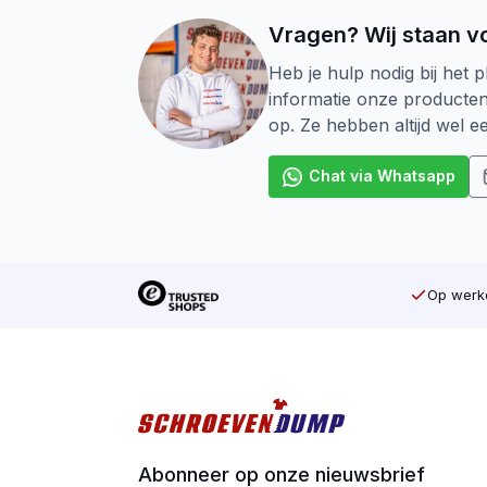
zonder roe
Vragen? Wij staan vo
Of je nu e
Heb je hulp nodig bij het p
sneller, ne
informatie onze producte
op. Ze hebben altijd wel 
Voorde
Gesc
Chat via Whatsapp
Sterk
Nette
Verkr
Op werkd
Ideaa
Abonneer op onze nieuwsbrief