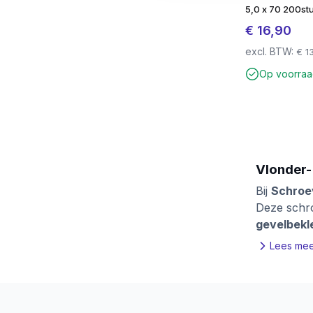
5,0 x 70 200st
€
16,90
excl. BTW:
€
13
Op voorra
Vlonder-
Bij
Schro
Deze schro
gevelbekl
weersinvlo
Lees me
Onze vlond
(zoals Tor
schroeven 