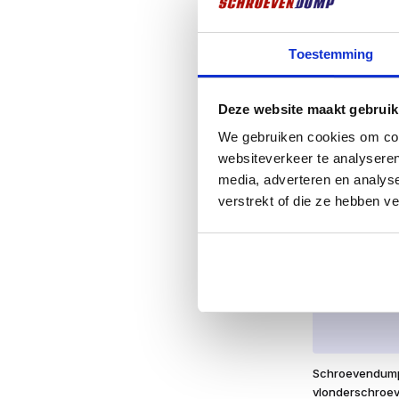
vlonderschroe
410 4,0 x 60 2
Toestemming
€
9,99
excl. BTW:
€
8
Deze website maakt gebruik
Op voorra
We gebruiken cookies om cont
websiteverkeer te analyseren
media, adverteren en analys
verstrekt of die ze hebben v
Schroevendum
vlonderschroe