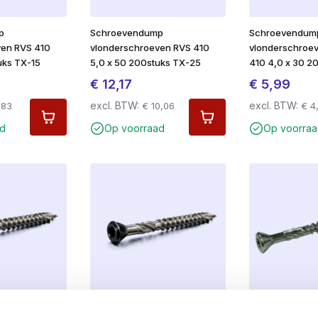
p
Schroevendump
Schroevendum
ven RVS 410
vlonderschroeven RVS 410
vlonderschroe
uks TX-15
5,0 x 50 200stuks TX-25
410 4,0 x 30 2
€
12,17
€
5,99
excl. BTW:
excl. BTW:
,83
€
10,06
€
4
ad
Op voorraad
Op voorraa
p
Schroevendump
Schroevendum