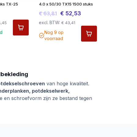
uks TX-25
4.0 x 50/30 TX15 1500 stuks
Oorspronkelijke
Huidige
€
52,53
€
63,81
prijs
prijs
excl. BTW:
,45
€
43,41
was:
is:
d
Nog 9 op
€ 63,81.
€ 52,53.
voorraad
lbekleding
otdekselschroeven
van hoge kwaliteit.
nderplanken, potdekselwerk,
uze en schroefvorm zijn ze bestand tegen
nde
lengtes, diameters en aandrijvingen
out en geïmpregneerd hout. Veel
ra sterkte en een nette afwerking