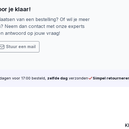
stvorming bij buitengebruik.
or je klaar!
en terras aanlegt, een schutting bouwt of potdekselplanken 
laatsen van een bestelling? Of wil je meer
tter en met een langdurig resultaat.
n? Neem dan contact met onze experts
een antwoord op jouw vraag!
len van onze vlonder- & potdekselschroeven
hikt voor
buitengebruik
Stuur een mail
e en duurzame bevestiging
 afwerking zonder splijten
ijgbaar in diverse maten en uitvoeringen
agen voor 17:00 besteld,
zelfde dag
verzonden
Simpel retournere
l voor vlonders, gevelbekleding en potdekselwerk
K