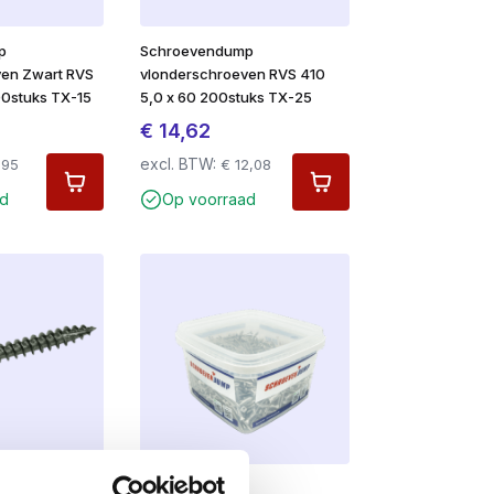
p
Schroevendump
ven Zwart RVS
vlonderschroeven RVS 410
00stuks TX-15
5,0 x 60 200stuks TX-25
€
14,62
excl. BTW:
,95
€
12,08
d
Op voorraad
p
Voordeelemmer