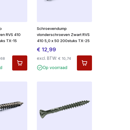
p
Schroevendump
ven RVS 410
vlonderschroeven Zwart RVS
uks TX-15
410 5,0 x 50 200stuks TX-25
€
12,99
excl. BTW:
,68
€
10,74
d
Op voorraad