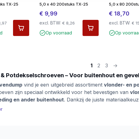
uks TX-25
5,0 x 40 200stuks TX-25
5,0 x 80 200st
€
9,99
€
18,70
excl. BTW:
excl. BTW:
,97
€
8,26
€
15
ad
Op voorraad
Op voorraa
1
2
3
→
 & Potdekselschroeven – Voor buitenhout en geve
evendump
vind je een uitgebreid assortiment
vlonder- en p
even zijn speciaal ontwikkeld voor het bevestigen van
vlo
eding en ander buitenhout
. Dankzij de juiste materiaalke
eden en zorgen ze voor een sterke, duurzame verbinding.
er
er- en potdekselschroeven zijn verkrijgbaar in verschille
x)
en geschikt voor diverse houtsoorten, waaronder hardh
zijn uitgevoerd in
RVS (zoals RVS 410)
, wat zorgt voor ext