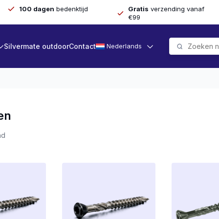
100 dagen
bedenktijd
Gratis
verzending vanaf
€99
Silvermate outdoor
Contact
Nederlands
en
Gesorteerd
nd
op
populariteit