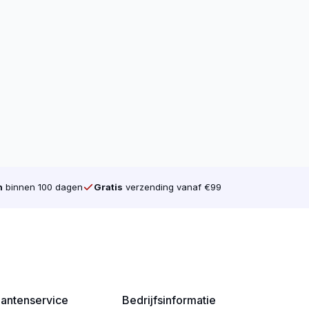
monteert: met de juiste schroef werk je
n
binnen 100 dagen
Gratis
verzending vanaf €99
lantenservice
Bedrijfsinformatie