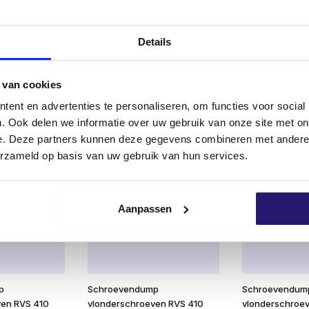
ven Zwart RVS
vlonderschroeven Zwart RVS
vlonderschroe
00stuks TX-15
410 5,0 x 60 200stuks TX-25
4,0 x 60 200st
Details
€
15,50
€
9,61
excl. BTW:
excl. BTW:
,26
€
12,81
€
7,
 van cookies
ad
Op voorraad
Op voorraa
ent en advertenties te personaliseren, om functies voor social
. Ook delen we informatie over uw gebruik van onze site met on
e. Deze partners kunnen deze gegevens combineren met andere i
erzameld op basis van uw gebruik van hun services.
Aanpassen
p
Schroevendump
Schroevendum
ven RVS 410
vlonderschroeven RVS 410
vlonderschroe