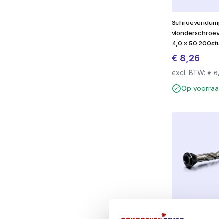
Schroevendum
vlonderschroe
4,0 x 50 200st
€
8,26
excl. BTW:
€
6
Op voorra
Schroevendum