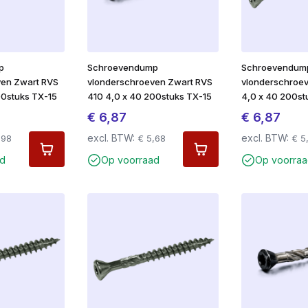
p
Schroevendump
Schroevendum
ven Zwart RVS
vlonderschroeven Zwart RVS
vlonderschroe
00stuks TX-15
410 4,0 x 40 200stuks TX-15
4,0 x 40 200st
€
6,87
€
6,87
excl. BTW:
excl. BTW:
,98
€
5,68
€
5
ad
Op voorraad
Op voorraa