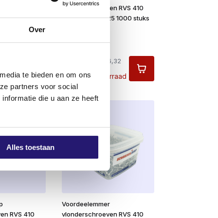
ven RVS 410
vlonderschroeven RVS 410
uks TX-15
5.0 x 50/30 TX25 1000 stuks
Over
Oorspronkelijke
€
62,68
prijs
Huidige
€
56,05
94
was:
prijs
excl. BTW:
€
46,32
d
€ 62,68.
is:
 media te bieden en om ons
Niet op voorraad
€ 56,05.
ze partners voor social
nformatie die u aan ze heeft
Alles toestaan
p
Voordeelemmer
ven RVS 410
vlonderschroeven RVS 410