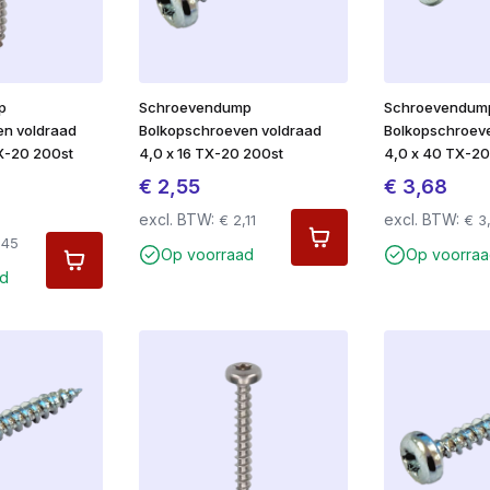
p
Schroevendump
Schroevendum
en voldraad
Bolkopschroeven voldraad
Bolkopschroev
X-20 200st
4,0 x 16 TX-20 200st
4,0 x 40 TX-20
€
2,55
€
3,68
excl. BTW:
excl. BTW:
€
2,11
€
3
,45
Op voorraad
Op voorraa
ad