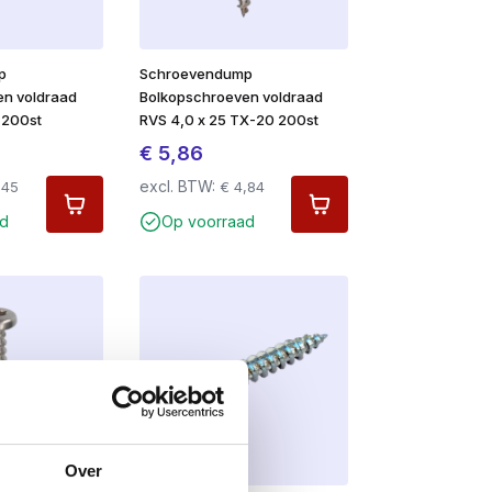
p
Schroevendump
en voldraad
Bolkopschroeven voldraad
 200st
RVS 4,0 x 25 TX-20 200st
€
5,86
excl. BTW:
,45
€
4,84
d
Op voorraad
Over