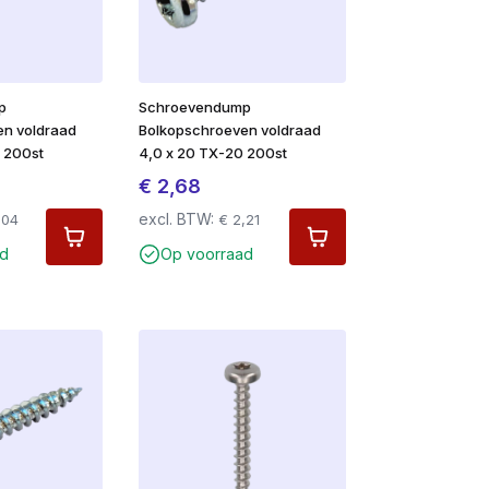
p
Schroevendump
en voldraad
Bolkopschroeven voldraad
 200st
4,0 x 20 TX-20 200st
€
2,68
excl. BTW:
,04
€
2,21
d
Op voorraad