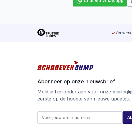
Chat via Whatsapp
Op werkd
Abonneer op onze nieuwsbrief
Meld je hieronder aan voor onze mailinglijst
eerste op de hoogte van nieuwe updates.
E
E
-
A
-
m
m
a
a
i