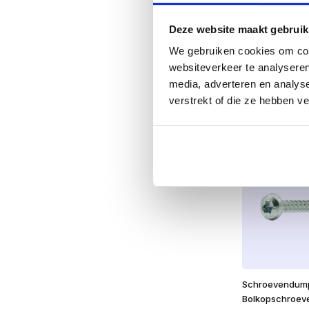
Schroevendum
Bolkopschroev
Deze website maakt gebruik
RVS 4,0 x 35 T
We gebruiken cookies om cont
€
6,85
websiteverkeer te analyseren
excl. BTW:
€
5
media, adverteren en analys
verstrekt of die ze hebben v
Op voorra
Schroevendum
Bolkopschroev