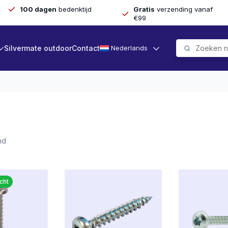
100 dagen
bedenktijd
Gratis
verzending vanaf
€99
Silvermate outdoor
Contact
Nederlands
Gesorteerd
nd
op
populariteit
cht