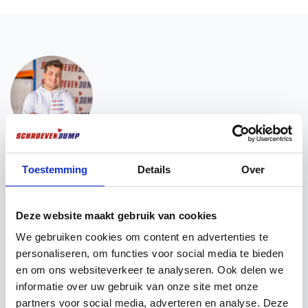
Vous voulez ? Nous sommes là pour vous
aider !
Toestemming
Details
Over
Vous avez besoin d'une aide pour la mise en place
d'une vente ? Vous souhaitez obtenir plus
Deze website maakt gebruik van cookies
d'informations sur nos produits ? N'hésitez pas à
We gebruiken cookies om content en advertenties te
prendre contact avec nos experts. Ils ont déjà bien
personaliseren, om functies voor social media te bieden
compris ce que vous attendiez d'eux !
en om ons websiteverkeer te analyseren. Ook delen we
informatie over uw gebruik van onze site met onze
Chat via Whatsapp
Envoyez un e-mail
partners voor social media, adverteren en analyse. Deze