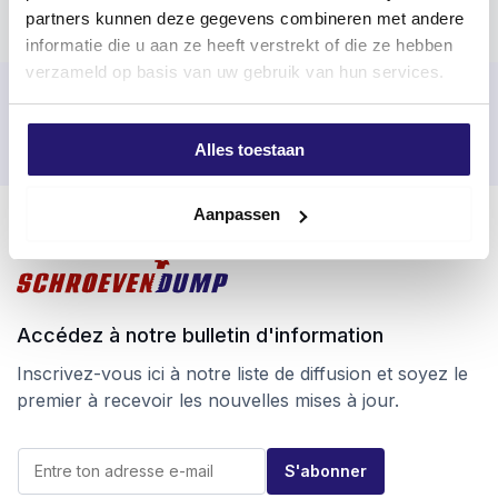
partners kunnen deze gegevens combineren met andere
informatie die u aan ze heeft verstrekt of die ze hebben
verzameld op basis van uw gebruik van hun services.
Commandé avant 17h00 les jours ouvrables, expédié le jour
même
Alles toestaan
Retour facile sous 100 jours
Livraison gratuite à partir de 99 €
Aanpassen
Accédez à notre bulletin d'information
Inscrivez-vous ici à notre liste de diffusion et soyez le
premier à recevoir les nouvelles mises à jour.
E
E
-
S'abonner
-
m
m
a