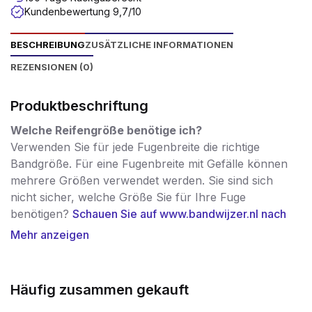
Kundenbewertung 9,7/10
BESCHREIBUNG
ZUSÄTZLICHE INFORMATIONEN
REZENSIONEN (0)
Produktbeschriftung
Welche Reifengröße benötige ich?
Verwenden Sie für jede Fugenbreite die richtige
Bandgröße. Für eine Fugenbreite mit Gefälle können
mehrere Größen verwendet werden. Sie sind sich
nicht sicher, welche Größe Sie für Ihre Fuge
benötigen?
Schauen Sie auf www.bandwijzer.nl nach
der richtigen Größe!
Mehr anzeigen
Dieses imprägnierte, vorkomprimierte
Schaumstoffband dient zur regensicheren
Häufig zusammen gekauft
Fugenabdichtung von Fugen in vertikalen
Außenwandflächen zwischen Gebäudeteilen oder