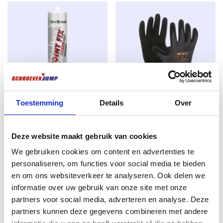
Baumaterialien aus Beton, Mauerwerk, Naturstein,
Metallen, Kunststoffen und Holz. Der
Anwendungsbereich in vertikalen Außenwänden hat
nur die Funktion einer regensicheren Abdichtung. Eine
zweite Fugenabdichtung auf der Innenseite
(Innenhohlwand) ist für die Luftabdichtung
erforderlich. TP610 ILLMOD COMPRI bietet Schutz
vor Feuchtigkeit, Regen, Staub, Wärmeverlust und
Toestemming
Details
Over
Lärm.
Joint Fix Zement grau 310ml
Allround-Arbeitshandschuhe
PRO Größe 10
TP610 ILLMOD COMPRI ist nicht mit Dichtungsmitteln
€
3,01
Deze website maakt gebruik van cookies
kompatibel und nicht überstreichbar.
€
2,39
excl. BTW:
€
2,49
– Vermeiden Sie die Ablenkung von Schlagregen
We gebruiken cookies om content en advertenties te
excl. BTW:
€
1,98
Nicht vorrätig
durch angrenzende Materialien.
personaliseren, om functies voor social media te bieden
Auf Lager
– Unbehandeltes Holz oder saugfähige und poröse
en om ons websiteverkeer te analyseren. Ook delen we
Oberflächen sollten vor dem Anbringen der Bänder
informatie over uw gebruik van onze site met onze
vor eindringendem Wasser geschützt werden.
partners voor social media, adverteren en analyse. Deze
partners kunnen deze gegevens combineren met andere
TP610 ILLMOD COMPRI wird angewendet auf