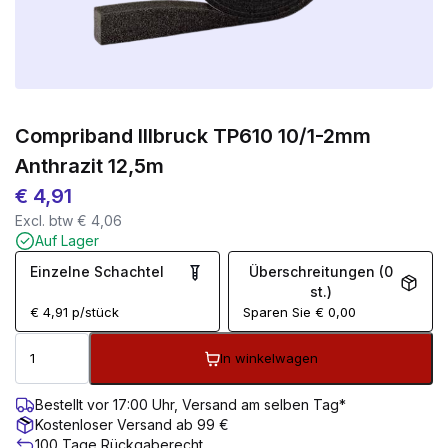
Compriband Illbruck TP610 10/1-2mm
Anthrazit 12,5m
€
4,91
Excl. btw
€
4,06
Auf Lager
Einzelne Schachtel
Überschreitungen (0
st.)
€
4,91
p/stück
Sparen Sie
€
0,00
In winkelwagen
Bestellt vor 17:00 Uhr, Versand am selben Tag*
Kostenloser Versand ab 99 €
100 Tage Rückgaberecht