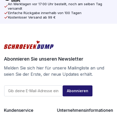
An Werktagen vor 17:00 Uhr bestellt, noch am selben Tag
versandt
Einfache Rückgabe innerhalb von 100 Tagen
Kostenloser Versand ab 99 €
Abonnieren Sie unseren Newsletter
Melden Sie sich hier für unsere Mailingliste an und
seien Sie der Erste, der neue Updates erhält.
E
E
-
Abonnieren
-
M
M
a
a
i
i
l
l
Kundenservice
Unternehmensinformationen
*
*
E