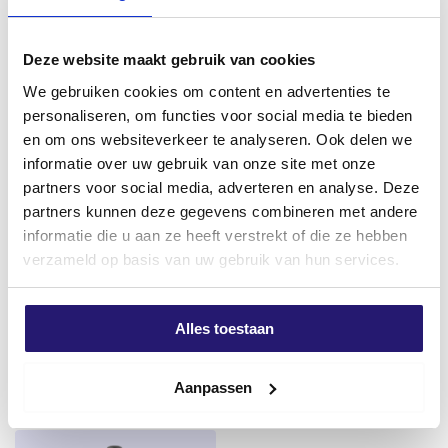
vor eindringendem Wasser geschützt werden.
TP610 ILLMOD COMPRI wird angewendet auf
Deze website maakt gebruik van cookies
– Flache, parallele Fugen: Aluminium, Stahl, Edelstahl,
We gebruiken cookies om content en advertenties te
lackiertes und gehobeltes Holz, nicht strukturierter
personaliseren, om functies voor social media te bieden
Beton, extrudierter Kunststoff usw.
en om ons websiteverkeer te analyseren. Ook delen we
– Unebene, parallele Fugen: Steinmauerwerk, mit
informatie over uw gebruik van onze site met onze
einer Struktur versehene Materialien.
partners voor social media, adverteren en analyse. Deze
– Flache, geneigte Fugen: Bei geneigten Fugen muss
partners kunnen deze gegevens combineren met andere
die Fugenbreite mit der entsprechenden Bandstärke im
informatie die u aan ze heeft verstrekt of die ze hebben
Voraus festgelegt werden.
professional Hochklebende
Allround-Arbeitshandschuhe
verzameld op basis van uw gebruik van hun services.
– Ungleichmäßige, geneigte Fugen: Wenn nur eine der
Dichtungsmasse G70 weiß
PRO Größe 10
Fugenwände flach ist, sollte die Fuge als
290ml
€
2,39
ungleichmäßig betrachtet werden. Wählen Sie immer
Ursprünglicher
Aktueller
€
4,80
€
5,50
excl. BTW:
€
1,98
Alles toestaan
die breiteste Fugengröße, um die Streifendicke und
Preis
Preis
excl. BTW:
€
3,97
Auf Lager
Streifenbreite zu berechnen.
war:
ist:
Auf Lager
Aanpassen
€ 5,50
€ 4,80.