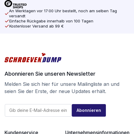
An Werktagen vor 17:00 Uhr bestellt, noch am selben Tag
versandt
Einfache Rückgabe innerhalb von 100 Tagen
Kostenloser Versand ab 99 €
Abonnieren Sie unseren Newsletter
Melden Sie sich hier für unsere Mailingliste an und
seien Sie der Erste, der neue Updates erhält.
E
E
-
Abonnieren
-
M
M
a
a
i
i
l
l
Kundenservice
Unternehmensinformationen
*