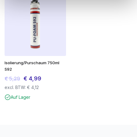
Isolierung/Purschaum 750ml
S92
Ursprünglicher
Aktueller
€
4,99
€
5,29
Preis
Preis
excl. BTW:
€
4,12
war:
ist:
Auf Lager
€ 5,29
€ 4,99.