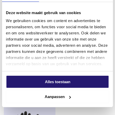
vor eindringendem Wasser geschützt werden.
TP610 ILLMOD COMPRI wird angewendet auf
Deze website maakt gebruik van cookies
– Flache, parallele Fugen: Aluminium, Stahl, Edelstahl,
We gebruiken cookies om content en advertenties te
lackiertes und gehobeltes Holz, nicht strukturierter
personaliseren, om functies voor social media te bieden
Beton, extrudierter Kunststoff usw.
en om ons websiteverkeer te analyseren. Ook delen we
– Unebene, parallele Fugen: Steinmauerwerk, mit
informatie over uw gebruik van onze site met onze
einer Struktur versehene Materialien.
partners voor social media, adverteren en analyse. Deze
– Flache, geneigte Fugen: Bei geneigten Fugen muss
partners kunnen deze gegevens combineren met andere
die Fugenbreite mit der entsprechenden Bandstärke im
informatie die u aan ze heeft verstrekt of die ze hebben
professional Hochklebende
Schraubendreher
Voraus festgelegt werden.
Dichtungsmasse G70 weiß
Rahmenschrauben 7.5 x 92
verzameld op basis van uw gebruik van hun services.
– Ungleichmäßige, geneigte Fugen: Wenn nur eine der
290ml
Flachkopf TX-30 75 Stück
Fugenwände flach ist, sollte die Fuge als
Ursprünglicher
Aktueller
€
4,80
€
12,59
€
5,50
ungleichmäßig betrachtet werden. Wählen Sie immer
Alles toestaan
Preis
Preis
excl. BTW:
€
3,97
excl. BTW:
€
10,40
die breiteste Fugengröße, um die Streifendicke und
war:
ist:
Auf Lager
Auf Lager
Streifenbreite zu berechnen.
Aanpassen
€ 5,50
€ 4,80.