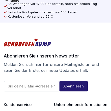
An Werktagen vor 17:00 Uhr bestellt, noch am selben Tag
versandt
Einfache Rückgabe innerhalb von 100 Tagen
Kostenloser Versand ab 99 €
Abonnieren Sie unseren Newsletter
Melden Sie sich hier für unsere Mailingliste an und
seien Sie der Erste, der neue Updates erhält.
E
E
-
Abonnieren
-
M
M
a
a
i
i
l
l
Kundenservice
Unternehmensinformationen
E
*
-