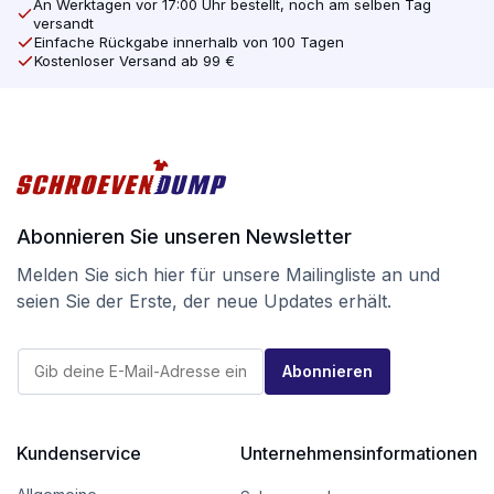
An Werktagen vor 17:00 Uhr bestellt, noch am selben Tag
versandt
Einfache Rückgabe innerhalb von 100 Tagen
Kostenloser Versand ab 99 €
Abonnieren Sie unseren Newsletter
Melden Sie sich hier für unsere Mailingliste an und
seien Sie der Erste, der neue Updates erhält.
E
E
-
Abonnieren
-
M
M
a
a
i
i
l
l
Kundenservice
Unternehmensinformationen
*
*
E
-