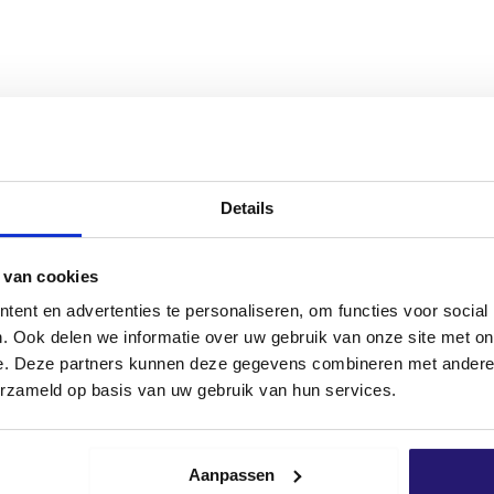
llen von Anschlüssen, Fugen, Nähten und Rissen in z.B.: T
umen zwischen vorgefertigten Elementen, Verbindungsnäht
hen und gegenseitiger Abdichtung von Dämmplatten.
Details
 während der Verarbeitung.
e.
 van cookies
 entfernt werden.
ikett auf der Verpackung und/oder im Sicherheitsdatenblatt.
ent en advertenties te personaliseren, om functies voor social
. Ook delen we informatie over uw gebruik van onze site met on
e. Deze partners kunnen deze gegevens combineren met andere i
end tragfähig und frei von Staub und Fett sein.
erzameld op basis van uw gebruik van hun services.
r, z.B. mit einem Pflanzensprüher.
z.B. Dämmplatten, ausreichend im Voraus.
Aanpassen