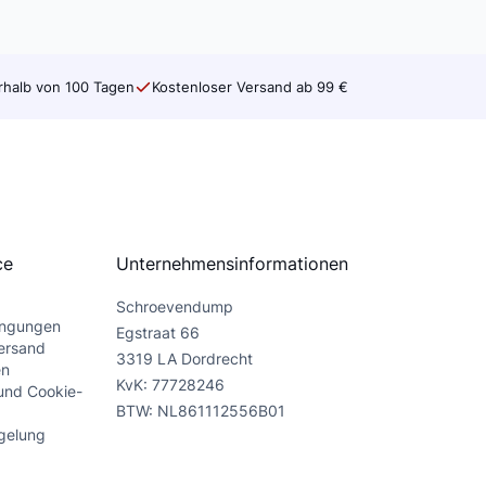
rhalb von 100 Tagen
Kostenloser Versand ab 99 €
ce
Unternehmensinformationen
Schroevendump
ingungen
Egstraat 66
ersand
3319 LA Dordrecht
en
KvK: 77728246
und Cookie-
BTW: NL861112556B01
gelung