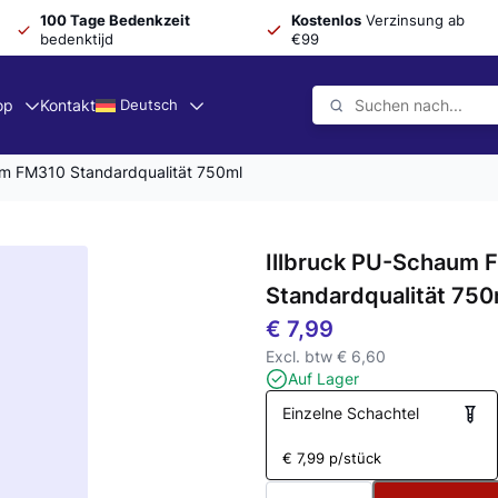
100 Tage Bedenkzeit
Kostenlos
Verzinsung ab
bedenktijd
€99
op
Kontakt
Deutsch
um FM310 Standardqualität 750ml
Illbruck PU-Schaum 
Standardqualität 750
€
7,99
Excl. btw
€
6,60
Auf Lager
Einzelne Schachtel
€
7,99
p/stück