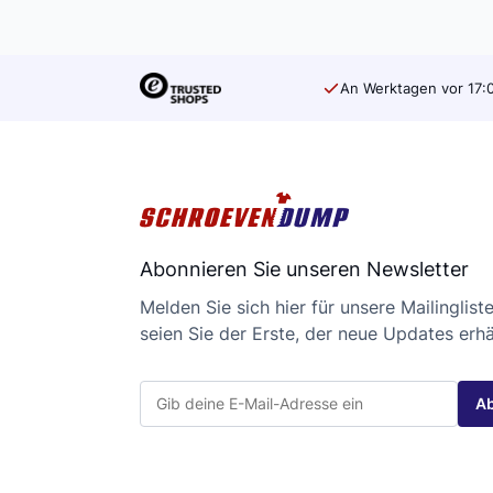
An Werktagen vor 17:0
Abonnieren Sie unseren Newsletter
Melden Sie sich hier für unsere Mailinglist
seien Sie der Erste, der neue Updates erhä
*
E
E
A
-
-
M
M
a
a
i
i
l
l