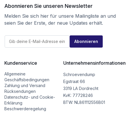
Abonnieren Sie unseren Newsletter
Melden Sie sich hier für unsere Mailingliste an und
seien Sie der Erste, der neue Updates erhält.
E
E
-
Abonnieren
-
M
M
a
a
i
i
l
l
Kundenservice
Unternehmensinformationen
*
*
*
Allgemeine
Schroevendump
Geschäftsbedingungen
Egstraat 66
Zahlung und Versand
3319 LA Dordrecht
Rücksendungen
KvK: 77728246
Datenschutz- und Cookie-
BTW: NL861112556B01
Erklärung
Beschwerderegelung