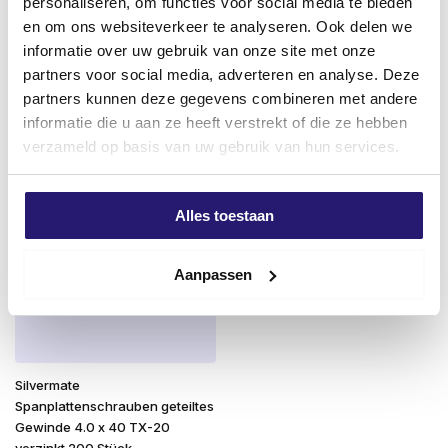
personaliseren, om functies voor social media te bieden
PRO Größe 10
en om ons websiteverkeer te analyseren. Ook delen we
€
1,99
€
2,39
informatie over uw gebruik van onze site met onze
excl. BTW:
€
1,64
partners voor social media, adverteren en analyse. Deze
excl. BTW:
€
1,98
Nicht vorrätig
partners kunnen deze gegevens combineren met andere
Auf Lager
informatie die u aan ze heeft verstrekt of die ze hebben
verzameld op basis van uw gebruik van hun services.
Alles toestaan
Aanpassen
Silvermate
Spanplattenschrauben geteiltes
Gewinde 4.0 x 40 TX-20
verzinkt 200 Stück