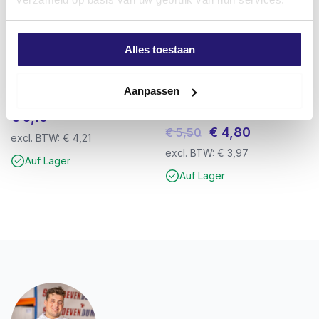
Alles toestaan
FM X1 Universalstecker 8×40
professional Hochklebende
Aanpassen
100 Stück
Dichtungsmasse G70 weiß
290ml
€
5,10
Ursprünglicher
Aktueller
€
4,80
€
5,50
excl. BTW:
€
4,21
Preis
Preis
excl. BTW:
€
3,97
Auf Lager
war:
ist:
Auf Lager
€ 5,50
€ 4,80.