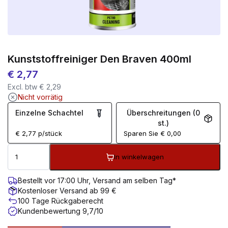
Kunststoffreiniger Den Braven 400ml
€
2,77
Excl. btw
€
2,29
Nicht vorrätig
Einzelne Schachtel
Überschreitungen (0
st.)
€
2,77
p/stück
Sparen Sie
€
0,00
In winkelwagen
Bestellt vor 17:00 Uhr, Versand am selben Tag*
Kostenloser Versand ab 99 €
100 Tage Rückgaberecht
Kundenbewertung 9,7/10