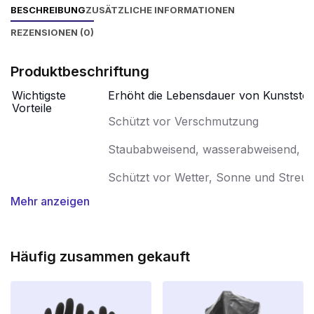
BESCHREIBUNG
ZUSÄTZLICHE INFORMATIONEN
REZENSIONEN (0)
Produktbeschriftung
Wichtigste
Erhöht die Lebensdauer von Kunststof
Vorteile
Schützt vor Verschmutzung
Staubabweisend, wasserabweisend, f
Schützt vor Wetter, Sonne und Streus
Mehr anzeigen
Verbreitet einen angenehmen Duft
Anwendungen
Zwaluw Plastic Cleaner reinigt, polier
Häufig zusammen gekauft
Cockpits, Gummimatten und Vinyldäche
schützt sie vor ultravioletter Strahlung
Haltbarkeitsdauer
In der ungeöffneten Originalverpacku