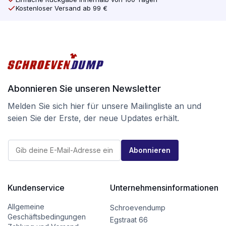
Kostenloser Versand ab 99 €
Abonnieren Sie unseren Newsletter
Melden Sie sich hier für unsere Mailingliste an und
seien Sie der Erste, der neue Updates erhält.
*
E
E
Abonnieren
-
-
M
M
a
a
i
i
l
Kundenservice
Unternehmensinformationen
l
*
E
-
Allgemeine
Schroevendump
M
Geschäftsbedingungen
Egstraat 66
a