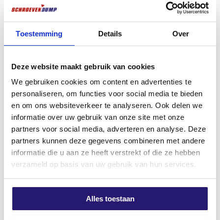
die Geometrie des Bohrfutters abgestimmt. Dies sorgt
für einen
schnellen Abtransport des Bohrmehls
,
Chemischer Anker 300ML ETA-
Schraubdübel Spannhülsen 8.0
geprüft.
x 70 100St.
minimalen Verschleiß und die
höchste
Toestemming
Details
Over
Bohrgeschwindigkeit
in seiner Klasse.
€
12,50
€
15,09
excl. BTW:
€
10,33
excl. BTW:
€
12,47
Der Bohrer
hat einen SDS-plus-Anschluss
, der für
Deze website maakt gebruik van cookies
gängige Bohrhämmer geeignet ist, und ist mit dem
Auf Lager
Auf Lager
We gebruiken cookies om content en advertenties te
PGM-Zeichen
versehen, das Maßgenauigkeit und
personaliseren, om functies voor social media te bieden
Sicherheit für Befestigungselemente garantiert.
en om ons websiteverkeer te analyseren. Ook delen we
Hauptmerkmale:
informatie over uw gebruik van onze site met onze
partners voor social media, adverteren en analyse. Deze
4-Schneider-Design
für präzise, runde
partners kunnen deze gegevens combineren met andere
Löcher
informatie die u aan ze heeft verstrekt of die ze hebben
180° positionierte Schneidkanten
für
verzameld op basis van uw gebruik van hun services.
maximale Kraftübertragung
IDS-Technologie
: extra stark durch
Alles toestaan
verschmolzenen Kopf und Bohrerkörper
FM X1 Universalstecker 8×40
Schraubdübel Schlagdübel 8.0
100 Stück
x 80 50St.