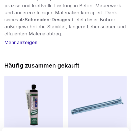
präzise und kraftvolle Leistung in Beton, Mauerwerk
und anderen steinigen Materialien konzipiert. Dank
seines
4-Schneiden-Designs
bietet dieser Bohrer
außergewöhnliche Stabilität, längere Lebensdauer und
effizienten Materialabtrag.
Mehr anzeigen
Mit dem
REX® QX4 Bohrhammer
können Sie mit
minimalem Aufwand ein sauberes, rundes Loch
bohren. Die vier Schneidkanten sind
um 180°
Häufig zusammen gekauft
abgewinkelt und sorgen für eine
100%ige
Kraftübertragung
. Durch den Einsatz der
IDS-
Technologie
werden der Bohrkörper und der
Bohrkopf zu einem homogenen Ganzen
verschmolzen. Dies macht den Bohrer extrem
widerstandsfähig gegen hohe Belastungen und
Temperaturen – ein entscheidender Vorteil gegenüber
herkömmlichen Zwillingsfräsern.
Die vier tiefen Spiralnuten im Bohrer sind perfekt auf