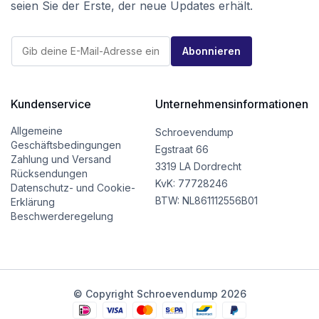
seien Sie der Erste, der neue Updates erhält.
*
E
*
Abonnieren
-
*
M
a
i
l
Kundenservice
Unternehmensinformationen
*
Allgemeine
Schroevendump
Geschäftsbedingungen
Egstraat 66
Zahlung und Versand
3319 LA Dordrecht
Rücksendungen
KvK: 77728246
Datenschutz- und Cookie-
BTW: NL861112556B01
Erklärung
Beschwerderegelung
© Copyright Schroevendump 2026