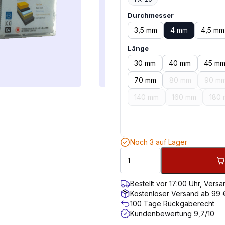
Durchmesser
3,5 mm
4 mm
4,5 mm
Länge
30 mm
40 mm
45 m
70 mm
80 mm
90 m
140 mm
160 mm
180
Noch 3 auf Lager
Bestellt vor 17:00 Uhr, Ver
Kostenloser Versand ab 99 
100 Tage Rückgaberecht
Kundenbewertung 9,7/10