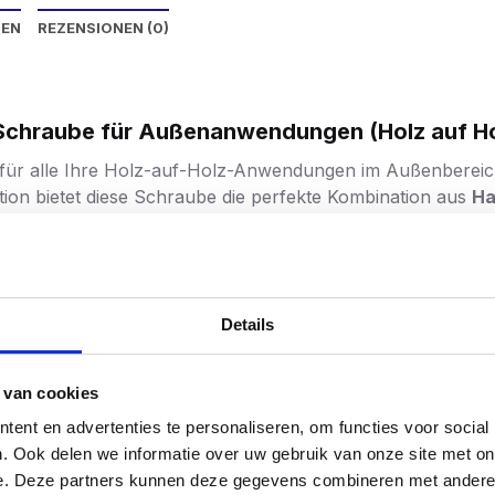
NEN
REZENSIONEN (0)
e Schraube für Außenanwendungen (Holz auf Ho
 für alle Ihre Holz-auf-Holz-Anwendungen im Außenberei
ion bietet diese Schraube die perfekte Kombination aus
Ha
 eine silberne Rostschutzbeschichtung, die der
Korrosionsk
keit und Frost – ideal für langfristige Außenanwendungen
Details
ng ist auch
bei kleineren Schäden selbstheilend
und sorgt
er Stahl
 van cookies
en sind SilverMate Outdoor-Schrauben
bis zu doppelt so s
ent en advertenties te personaliseren, om functies voor social
olz oder bei hoher Belastung. Sie bieten also sowohl dem 
. Ook delen we informatie over uw gebruik van onze site met on
e. Deze partners kunnen deze gegevens combineren met andere i