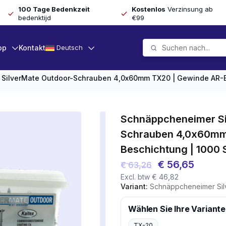
100 Tage Bedenkzeit
Kostenlos
Verzinsung ab
bedenktijd
€99
op
Kontakt
Deutsch
SilverMate Outdoor-Schrauben 4,0x60mm TX20 | Gewinde AR-B
Schnäppcheneimer Si
Schrauben 4,0x60mm
Beschichtung | 1000 
Ursprünglicher
Aktuel
€
56,65
€
63,26
Excl. btw
€
46,82
Preis
Preis
Variant:
Schnäppcheneimer SilverMate Outdoor-Schraub
war:
ist:
€ 63,26
€ 56,6
Wählen Sie Ihre Variante
TX-20