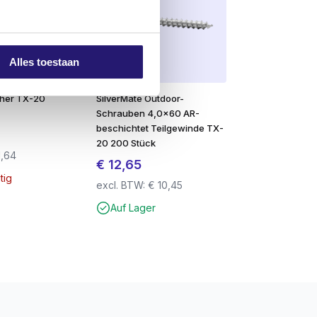
d.
Alles toestaan
her TX-20
SilverMate Outdoor-
Schrauben 4,0×60 AR-
beschichtet Teilgewinde TX-
20 200 Stück
1,64
€
12,65
tig
excl. BTW:
€
10,45
Auf Lager