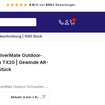
9.6
/10 von
850+
Bewertungen
0
eschichtung | 1000 Stück
lverMate Outdoor-
 TX20 | Gewinde AR-
Stück
ler
en 4,0x60mm TX20 | Gewinde AR-Beschichtung | 1000 Stück
5.
Aktuell: 4 mm × 60 mm