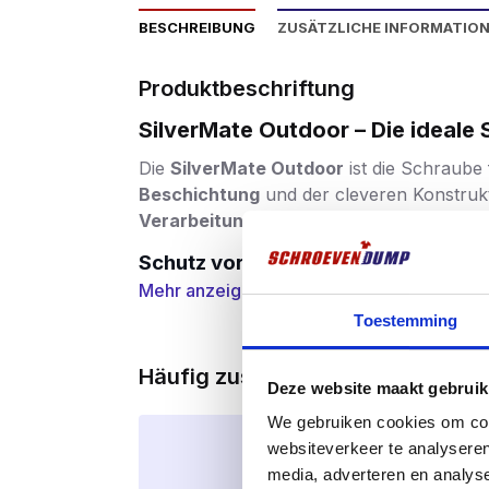
BESCHREIBUNG
ZUSÄTZLICHE INFORMATIO
Produktbeschriftung
SilverMate Outdoor – Die ideal
Die
SilverMate Outdoor
ist die Schraube
Beschichtung
und der cleveren Konstrukt
Verarbeitung
.
Schutz vor Wind und Wetter
Mehr anzeigen
Die spezielle
AR Kaitex Beschichtung
ist
Schraube resistent gegen Regen, Feuchtig
Toestemming
Terrassen und Vordächer. Die Beschichtu
Häufig zusammen gekauft
Bis zu doppelt so stark wie rostfrei
Deze website maakt gebruik
Im Gegensatz zu vielen Edelstahlschraub
We gebruiken cookies om cont
Eindrehen ab
zubrechen – selbst in Harth
websiteverkeer te analyseren
media, adverteren en analys