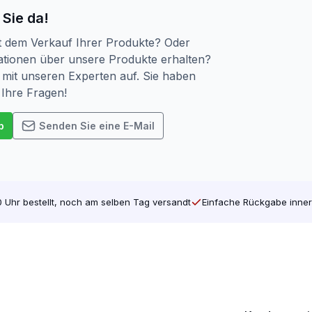
 Sie da!
t dem Verkauf Ihrer Produkte? Oder
Wetter
tionen über unsere Produkte erhalten?
ßenbereich. Für die Ewigkeit gemacht.
mit unseren Experten auf. Sie haben
 Ihre Fragen!
p
Senden Sie eine E-Mail
 Uhr bestellt, noch am selben Tag versandt
Einfache Rückgabe inner