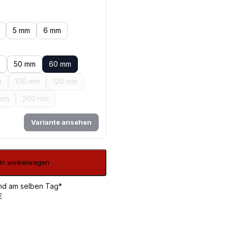
5 mm
6 mm
m
50 mm
60 mm
m
100 mm
120 mm
 mm
200 mm
Variante ansehen
In winkelwagen
sand am selben Tag*
€