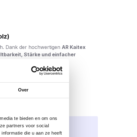
lz)
ch. Dank der hochwertigen
AR Kaitex
ltbarkeit, Stärke und einfacher
lasse C4
entspricht. Dies macht die
 wie Zäune, Wandverkleidungen, Pergolen,
Over
 so für eine längere Lebensdauer.
tark
und
minimieren so das
Risiko,
beim
 media te bieden en om ons
Profi als auch dem Heimwerker Sicherheit.
ze partners voor social
nformatie die u aan ze heeft