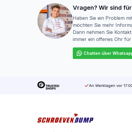
Geeignet für Weich- und Hartholz
Vragen? Wir sind für
Haben Sie ein Problem mi
Widerstandsfähig gegen schlechtes 
möchten Sie mehr Informa
SilverMate Outdoor – gebaut für den Au
Dann nehmen Sie Kontakt 
immer ein offenes Ohr für
Chatten über Whatsap
An Werktagen vor 17:00