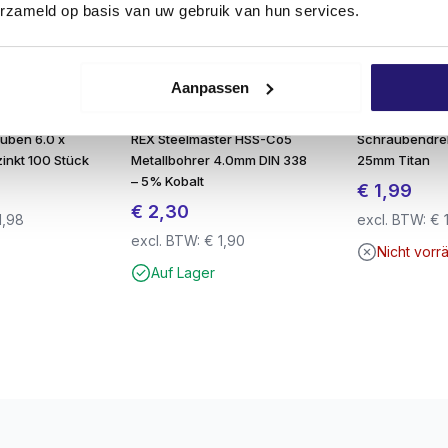
erzameld op basis van uw gebruik van hun services.
t verbunden, ideal für Arbeiten über Kopf oder mit einer Han
alt ohne Abrutschen.
Aanpassen
eine solide und sichere Verarbeitung.
uben 6.0 x
REX Steelmaster HSS-Co5
Schraubendre
niedrigen Reibungskoeffizienten und feine Gewinde.
inkt 100 Stück
Metallbohrer 4.0mm DIN 338
25mm Titan
– 5% Kobalt
€
1,99
€
2,30
1,98
excl. BTW:
€
en im Freien
excl. BTW:
€
1,90
Nicht vorrä
er-Rostschutz
Auf Lager
hl
: geringere Bruchgefahr
Handhabung mit Bithalter
 bis zu Ø 5,0 mm)
lle einer Beschädigung