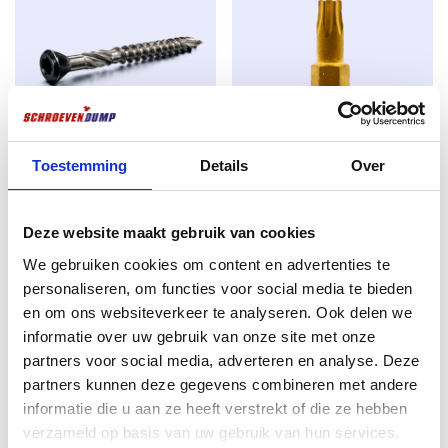
entspricht. Dies macht die Schraube resistent gegen
Regen, Feuchtigkeit und Frost – ideal für langfristige
Außenanwendungen wie Zäune, Wandverkleidungen,
Pergolen, Terrassen und Vordächer. Die Beschichtung
ist auch
bei kleineren Schäden selbstheilend
und
sorgt so für eine längere Lebensdauer.
Bis zu doppelt so stark wie rostfreier Stahl
Toestemming
Details
Over
Terrassenschrauben
Schraubendreher TX-20 25mm
Im Gegensatz zu vielen Edelstahlschrauben sind
Schwarzer Edelstahl 410 4.0 x
Titan
SilverMate Outdoor-Schrauben
bis zu doppelt so
50 200Stk. TX-15
Deze website maakt gebruik van cookies
€
1,99
stark
und
minimieren so das
Risiko,
beim Eindrehen
€
8,45
We gebruiken cookies om content en advertenties te
ab
zubrechen – selbst in Hartholz oder bei hoher
excl. BTW:
€
1,64
personaliseren, om functies voor social media te bieden
Belastung. Sie bieten also sowohl dem Profi als auch
excl. BTW:
€
6,98
Auf Lager
en om ons websiteverkeer te analyseren. Ook delen we
dem Heimwerker Sicherheit.
Auf Lager
informatie over uw gebruik van onze site met onze
Perfekt im Gebrauch
partners voor social media, adverteren en analyse. Deze
Magnetisch
: bleibt fest mit dem Bit verbunden,
partners kunnen deze gegevens combineren met andere
ideal für Arbeiten über Kopf oder mit einer Hand.
informatie die u aan ze heeft verstrekt of die ze hebben
verzameld op basis van uw gebruik van hun services.
TX-Antrieb (Torx
): für optimalen Halt ohne