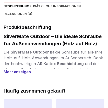
BESCHREIBUNG
ZUSÄTZLICHE INFORMATIONEN
REZENSIONEN (0)
Produktbeschriftung
SilverMate Outdoor – Die ideale Schraube
für Außenanwendungen (Holz auf Holz)
Die
SilverMate Outdoor
ist die Schraube für alle Ihre
Holz-auf-Holz-Anwendungen im Außenbereich. Dank
der hochwertigen
AR Kaitex Beschichtung
und der
cleveren Konstruktion bietet diese Schraube die
Mehr anzeigen
perfekte Kombination aus
Haltbarkeit, Stärke und
einfacher Verarbeitung
.
Schutz vor Wind und Wetter
Häufig zusammen gekauft
Die spezielle
AR Kaitex Beschichtung
ist eine silberne
Rostschutzbeschichtung, die der
Korrosionsklasse C4