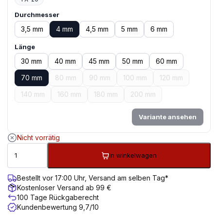
Durchmesser
3,5 mm
4 mm
4,5 mm
5 mm
6 mm
Länge
30 mm
40 mm
45 mm
50 mm
60 mm
70 mm
80 mm
90 mm
100 mm
120 mm
140 mm
160 mm
180 mm
200 mm
Variante ansehen
Nicht vorrätig
In winkelwagen
Bestellt vor 17:00 Uhr, Versand am selben Tag*
Kostenloser Versand ab 99 €
100 Tage Rückgaberecht
Kundenbewertung 9,7/10