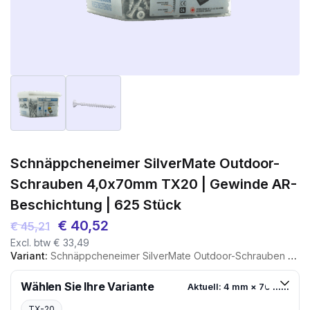
Schnäppcheneimer SilverMate Outdoor-
Schrauben 4,0x70mm TX20 | Gewinde AR-
Beschichtung | 625 Stück
Ursprünglicher
Aktueller
€
40,52
€
45,21
Excl. btw
€
33,49
Preis
Preis
Variant:
Schnäppcheneimer SilverMate Outdoor-Schrauben 4,0x70mm TX20 | Gewinde AR-Beschichtung | 625 Stück
war:
ist:
€ 45,21
€ 40,52.
Wählen Sie Ihre Variante
Aktuell: 4 mm × 70 mm
TX-20