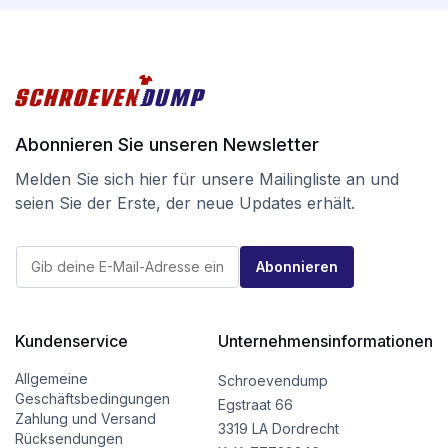
Abonnieren Sie unseren Newsletter
Melden Sie sich hier für unsere Mailingliste an und
seien Sie der Erste, der neue Updates erhält.
E
E
-
Abonnieren
-
M
M
a
a
i
i
l
l
Kundenservice
Unternehmensinformationen
E
*
-
M
Allgemeine
Schroevendump
a
Geschäftsbedingungen
Egstraat 66
i
Zahlung und Versand
l
3319 LA Dordrecht
Rücksendungen
E