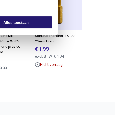
d.
Alles toestaan
Line Mill
Schraubendreher TX-20
30m – 0-47-
25mm Titan
e und präzise
€
1,99
ie
excl. BTW:
€
1,64
Nicht vorrätig
2,22