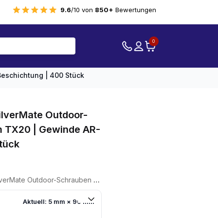
9.6
/10 von
850+
Bewertungen
0
eschichtung | 400 Stück
lverMate Outdoor-
 TX20 | Gewinde AR-
tück
r
er
ben 5,0x90mm TX20 | Gewinde AR-Beschichtung | 400 Stück
.
Aktuell: 5 mm × 90 mm