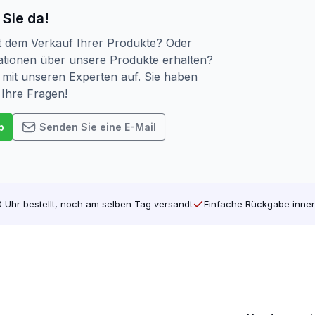
 Sie da!
t dem Verkauf Ihrer Produkte? Oder
Wetter
tionen über unsere Produkte erhalten?
ßenbereich. Für die Ewigkeit gemacht.
mit unseren Experten auf. Sie haben
 Ihre Fragen!
p
Senden Sie eine E-Mail
 Uhr bestellt, noch am selben Tag versandt
Einfache Rückgabe inner