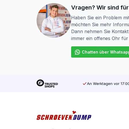
Geeignet für Weich- und Hartholz
Vragen? Wir sind für
Haben Sie ein Problem mi
Widerstandsfähig gegen schlechtes 
möchten Sie mehr Informa
SilverMate Outdoor – gebaut für den Au
Dann nehmen Sie Kontakt 
immer ein offenes Ohr für
Chatten über Whatsap
An Werktagen vor 17:00