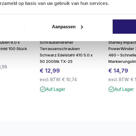
erzameld op basis van uw gebruik van hun services.
t verbunden, ideal für Arbeiten über Kopf oder mit einer Han
alt ohne Abrutschen.
Aanpassen
eine solide und sichere Verarbeitung.
uben 6.0 x
Schraubendreher
Stanley Impact 
niedrigen Reibungskoeffizienten und feine Gewinde.
inkt 100 Stück
Terrassenschrauben
PowerWinder 
Schwarz Edelstahl 410 5.0 x
460 – Schnell
50 200Stk TX-25
Markierungslin
1,98
€
12,99
€
14,79
en im Freien
excl. BTW:
€
10,74
excl. BTW:
€
1
er-Rostschutz
Auf Lager
Auf Lager
hl
: geringere Bruchgefahr
Handhabung mit Bithalter
 bis zu Ø 5,0 mm)
lle einer Beschädigung