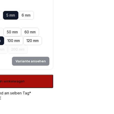
5 mm
6 mm
m
50 mm
60 mm
m
100 mm
120 mm
 mm
200 mm
Variante ansehen
In winkelwagen
sand am selben Tag*
€