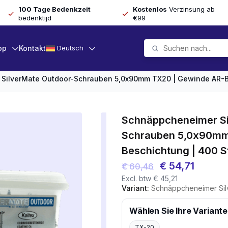
100 Tage Bedenkzeit
Kostenlos
Verzinsung ab
bedenktijd
€99
op
Kontakt
Deutsch
SilverMate Outdoor-Schrauben 5,0x90mm TX20 | Gewinde AR-B
Schnäppcheneimer Si
Schrauben 5,0x90mm
Beschichtung | 400 S
Ursprüngliche
Aktuell
€
54,71
€
60,46
Excl. btw
€
45,21
Preis
Preis
Variant:
Schnäppcheneimer SilverMate Outdoor-Schrau
war:
ist:
€ 60,46
€ 54,71
Wählen Sie Ihre Variante
TX-20