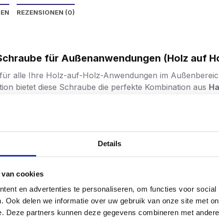
NEN
REZENSIONEN (0)
e Schraube für Außenanwendungen (Holz auf Ho
 für alle Ihre Holz-auf-Holz-Anwendungen im Außenberei
ion bietet diese Schraube die perfekte Kombination aus
Ha
 eine silberne Rostschutzbeschichtung, die der
Korrosionsk
keit und Frost – ideal für langfristige Außenanwendungen
Details
ng ist auch
bei kleineren Schäden selbstheilend
und sorgt
er Stahl
 van cookies
en sind SilverMate Outdoor-Schrauben
bis zu doppelt so s
ent en advertenties te personaliseren, om functies voor social
olz oder bei hoher Belastung. Sie bieten also sowohl dem 
. Ook delen we informatie over uw gebruik van onze site met on
e. Deze partners kunnen deze gegevens combineren met andere i