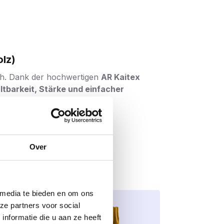
lz)
ch. Dank der hochwertigen
AR Kaitex
ltbarkeit, Stärke und einfacher
lasse C4
entspricht. Dies macht die
 wie Zäune, Wandverkleidungen, Pergolen,
Over
 so für eine längere Lebensdauer.
tark
und
minimieren so das
Risiko,
beim
 media te bieden en om ons
Profi als auch dem Heimwerker Sicherheit.
ze partners voor social
nformatie die u aan ze heeft