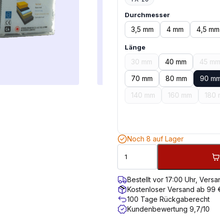
Durchmesser
3,5 mm
4 mm
4,5 mm
Länge
30 mm
40 mm
45 m
70 mm
80 mm
90 m
140 mm
160 mm
180
Noch 8 auf Lager
Bestellt vor 17:00 Uhr, Ver
Kostenloser Versand ab 99 
100 Tage Rückgaberecht
Kundenbewertung 9,7/10