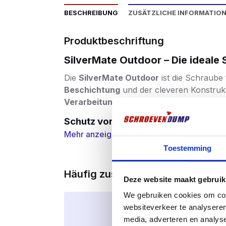
BESCHREIBUNG
ZUSÄTZLICHE INFORMATIO
Produktbeschriftung
SilverMate Outdoor – Die ideal
Die
SilverMate Outdoor
ist die Schraube
Beschichtung
und der cleveren Konstrukt
Verarbeitung
.
Schutz vor Wind und Wetter
Mehr anzeigen
Die spezielle
AR Kaitex Beschichtung
ist
Schraube resistent gegen Regen, Feuchtig
Toestemming
Terrassen und Vordächer. Die Beschichtu
Häufig zusammen gekauft
Bis zu doppelt so stark wie rostfrei
Deze website maakt gebruik
Im Gegensatz zu vielen Edelstahlschraub
We gebruiken cookies om cont
Eindrehen ab
zubrechen – selbst in Harth
websiteverkeer te analyseren
media, adverteren en analys