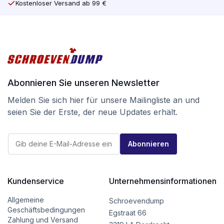
Kostenloser Versand ab 99 €
Abonnieren Sie unseren Newsletter
Melden Sie sich hier für unsere Mailingliste an und
seien Sie der Erste, der neue Updates erhält.
E
E
-
Abonnieren
-
M
M
a
a
i
i
l
l
Kundenservice
Unternehmensinformationen
E
*
-
M
Allgemeine
Schroevendump
a
Geschäftsbedingungen
Egstraat 66
i
Zahlung und Versand
l