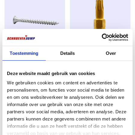
entspricht. Dies macht die Schraube resistent gegen
Regen, Feuchtigkeit und Frost – ideal für langfristige
Außenanwendungen wie Zäune, Wandverkleidungen,
Pergolen, Terrassen und Vordächer. Die Beschichtung
ist auch
bei kleineren Schäden selbstheilend
und
sorgt so für eine längere Lebensdauer.
Bis zu doppelt so stark wie rostfreier Stahl
Toestemming
Details
Over
SilverMate Outdoor-Schrauben
Schraubendreher TX-30 25mm
Im Gegensatz zu vielen Edelstahlschrauben sind
6,0×120 AR-beschichtet
Titan
SilverMate Outdoor-Schrauben
bis zu doppelt so
Teilgewinde TX-30 100 Stück
€
1,99
stark
und
minimieren so das
Risiko,
beim Eindrehen
Deze website maakt gebruik van cookies
€
32,17
ab
zubrechen – selbst in Hartholz oder bei hoher
excl. BTW:
€
1,64
We gebruiken cookies om content en advertenties te
Belastung. Sie bieten also sowohl dem Profi als auch
excl. BTW:
€
26,59
personaliseren, om functies voor social media te bieden
Nicht vorrätig
dem Heimwerker Sicherheit.
Auf Lager
en om ons websiteverkeer te analyseren. Ook delen we
informatie over uw gebruik van onze site met onze
Perfekt im Gebrauch
partners voor social media, adverteren en analyse. Deze
Magnetisch
: bleibt fest mit dem Bit verbunden,
partners kunnen deze gegevens combineren met andere
ideal für Arbeiten über Kopf oder mit einer Hand.
informatie die u aan ze heeft verstrekt of die ze hebben
verzameld op basis van uw gebruik van hun services.
TX-Antrieb (Torx
): für optimalen Halt ohne