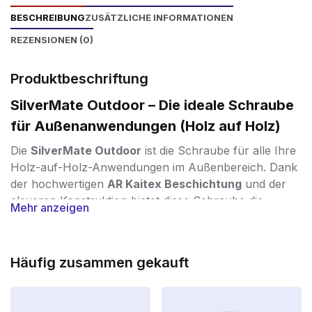
BESCHREIBUNG
ZUSÄTZLICHE INFORMATIONEN
REZENSIONEN (0)
Produktbeschriftung
SilverMate Outdoor – Die ideale Schraube
für Außenanwendungen (Holz auf Holz)
Die
SilverMate Outdoor
ist die Schraube für alle Ihre
Holz-auf-Holz-Anwendungen im Außenbereich. Dank
der hochwertigen
AR Kaitex Beschichtung
und der
cleveren Konstruktion bietet diese Schraube die
Mehr anzeigen
perfekte Kombination aus
Haltbarkeit, Stärke und
einfacher Verarbeitung
.
Schutz vor Wind und Wetter
Häufig zusammen gekauft
Die spezielle
AR Kaitex Beschichtung
ist eine silberne
Rostschutzbeschichtung, die der
Korrosionsklasse C4