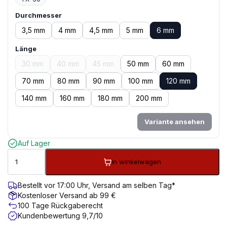
Durchmesser
3,5 mm
4 mm
4,5 mm
5 mm
6 mm
Länge
30 mm
40 mm
45 mm
50 mm
60 mm
70 mm
80 mm
90 mm
100 mm
120 mm
140 mm
160 mm
180 mm
200 mm
Variante ansehen
Auf Lager
In winkelwagen
Bestellt vor 17:00 Uhr, Versand am selben Tag*
Kostenloser Versand ab 99 €
100 Tage Rückgaberecht
Kundenbewertung 9,7/10