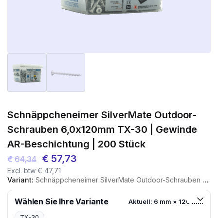
Schnäppcheneimer SilverMate Outdoor-
Schrauben 6,0x120mm TX-30 | Gewinde
AR-Beschichtung | 200 Stück
Ursprünglicher
Aktueller
€
57,73
€
64,34
Excl. btw
€
47,71
Preis
Preis
Variant:
Schnäppcheneimer SilverMate Outdoor-Schrauben 6,0x120mm TX-30 | Gewinde AR-Beschichtung | 200 Stück
war:
ist:
€ 64,34
€ 57,73.
Wählen Sie Ihre Variante
Aktuell: 6 mm × 120 mm
TX-30