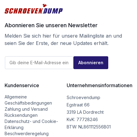
Abonnieren Sie unseren Newsletter
Melden Sie sich hier für unsere Mailingliste an und
seien Sie der Erste, der neue Updates erhält.
E
E
-
Abonnieren
-
M
M
a
a
i
i
l
l
Kundenservice
Unternehmensinformationen
E
*
-
M
Allgemeine
Schroevendump
a
Geschäftsbedingungen
Egstraat 66
i
Zahlung und Versand
l
3319 LA Dordrecht
Rücksendungen
*
KvK: 77728246
Datenschutz- und Cookie-
BTW: NL861112556B01
Erklärung
Beschwerderegelung