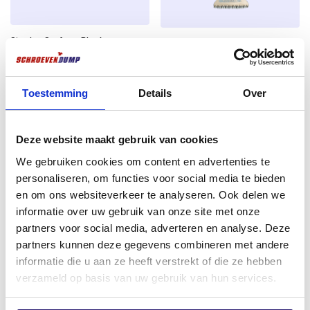
Die phosphatierte Bandschraube eignet sich
hervorragend für die Verarbeitung mit einem
Stanley Surform Block
Starlock Multitool Sägeblatt
Wandveredelungsprodukt wie Stuck oder
Hobelmaschine 140mm – Hobby
35×50 mm – Präzisionssäge für
Model
Latexwandfarbe.
Holz, Kunststoff & Paneele
Japanische Verzahnung
€
8,07
Toestemming
Details
Over
Anwendung
(10001)
excl. BTW:
€
6,67
Maschinelle Befestigung von Gipskartonplatten auf
€
9,91
Holz
Auf Lager
Deze website maakt gebruik van cookies
excl. BTW:
€
8,19
Für den Innenbereich
We gebruiken cookies om content en advertenties te
Für den Einsatz mit Bandschraubern /
Noch 4 auf Lager
personaliseren, om functies voor social media te bieden
Schraubautomaten
en om ons websiteverkeer te analyseren. Ook delen we
informatie over uw gebruik van onze site met onze
partners voor social media, adverteren en analyse. Deze
partners kunnen deze gegevens combineren met andere
informatie die u aan ze heeft verstrekt of die ze hebben
verzameld op basis van uw gebruik van hun services.