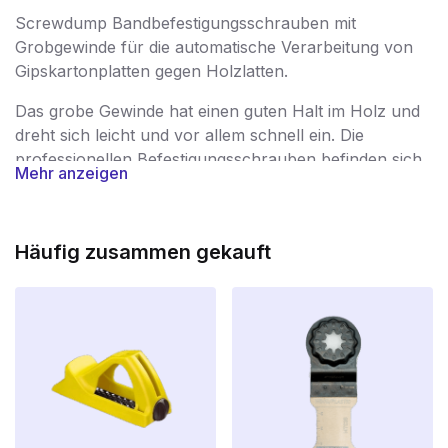
Screwdump Bandbefestigungsschrauben mit
Grobgewinde für die automatische Verarbeitung von
Gipskartonplatten gegen Holzlatten.
Das grobe Gewinde hat einen guten Halt im Holz und
dreht sich leicht und vor allem schnell ein. Die
professionellen Befestigungsschrauben befinden sich
Mehr anzeigen
in einem hochwertigen Kunststoffband für
störungsfreie Ergebnisse und verfügen über einen
PH-2-Antrieb. Geeignet für die Verwendung mit allen
Häufig zusammen gekauft
gängigen Marken von Bandschraubern /
Schraubendrehern.
96-Stunden-Salzsprühtest
Die Gurtschrauben haben auch einen 96-Stunden-
Salzsprühtest bestanden, was eine jahrelange
Korrosionsbeständigkeit garantiert. Dies ist die einzige
Schraube auf dem Markt, die diesen 96-Stunden-
Salzsprühtest bestanden hat.