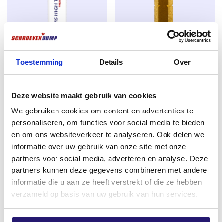
spannungsfrei im Baustoff befestigt.
Anwendung
Montage von Fensterrahmen aus Holz und Kunststoff
ohne
Verwendung von Dübeln
professional Hochklebende
Schraubendreher TX-30 25mm
Für den Innen- und Außenbereich.
Toestemming
Details
Over
Dichtungsmasse G70 weiß
Titan
290ml
€
1,99
Ursprünglicher
Aktueller
€
4,80
€
5,50
excl. BTW:
€
1,64
Deze website maakt gebruik van cookies
Preis
Preis
excl. BTW:
€
3,97
Nicht vorrätig
We gebruiken cookies om content en advertenties te
war:
ist:
Auf Lager
personaliseren, om functies voor social media te bieden
€ 5,50
€ 4,80.
en om ons websiteverkeer te analyseren. Ook delen we
informatie over uw gebruik van onze site met onze
partners voor social media, adverteren en analyse. Deze
partners kunnen deze gegevens combineren met andere
informatie die u aan ze heeft verstrekt of die ze hebben
verzameld op basis van uw gebruik van hun services.