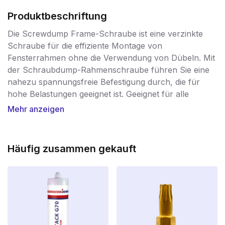
Produktbeschriftung
Die Screwdump Frame-Schraube ist eine verzinkte
Schraube für die effiziente Montage von
Fensterrahmen ohne die Verwendung von Dübeln. Mit
der Schraubdump-Rahmenschraube führen Sie eine
nahezu spannungsfreie Befestigung durch, die für
hohe Belastungen geeignet ist. Geeignet für alle
gängigen Bau- und Rahmenmaterialien. Bohren Sie mit
Mehr anzeigen
einem 6-mm-Bohrer sowohl in den Rahmen als auch
in die Wand und/oder den Beton vor. Zur Befestigung
von Fenster- und Türrahmen aus Holz und Kunststoff.
Häufig zusammen gekauft
Die Ausführungen mit Zylinderkopf sind sowohl für
Holz- als auch für Kunststofffensterrahmen geeignet.
Nach dem Bohren kann die Schraube direkt in den
massiven oder gelochten Baustoff eingedreht werden.
Durch das durchgehende Spezialgewinde der
Schraubdump-Rahmenschrauben wird sie