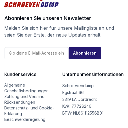
Abonnieren Sie unseren Newsletter
Melden Sie sich hier für unsere Mailingliste an und
seien Sie der Erste, der neue Updates erhält.
E
E
-
Abonnieren
-
M
M
a
a
i
i
l
l
Kundenservice
Unternehmensinformationen
*
*
E
-
Allgemeine
Schroevendump
M
Geschäftsbedingungen
Egstraat 66
a
Zahlung und Versand
i
3319 LA Dordrecht
Rücksendungen
l
KvK: 77728246
Datenschutz- und Cookie-
BTW: NL861112556B01
Erklärung
Beschwerderegelung