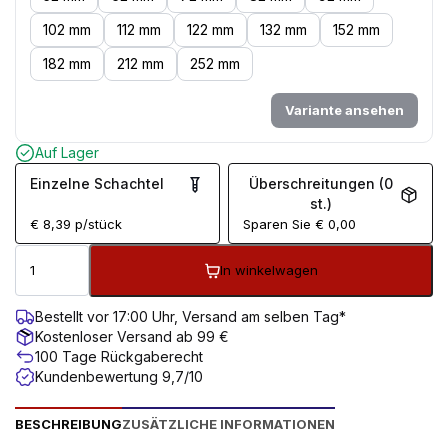
102 mm
112 mm
122 mm
132 mm
152 mm
182 mm
212 mm
252 mm
Variante ansehen
Auf Lager
Einzelne Schachtel
Überschreitungen (0
st.)
€
8,39
p/stück
Sparen Sie
€
0,00
In winkelwagen
Bestellt vor 17:00 Uhr, Versand am selben Tag*
Kostenloser Versand ab 99 €
100 Tage Rückgaberecht
Kundenbewertung 9,7/10
BESCHREIBUNG
ZUSÄTZLICHE INFORMATIONEN