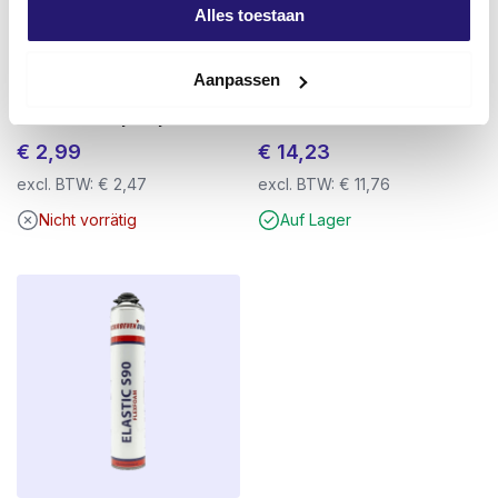
Alles toestaan
Stichsägeblatt Barracuda
Schraubendreher
Aanpassen
Stepdrill Bi-Metal 225 mm – Holz
Distanzschrauben 6.0 x 100/20
& Metall – Heavy-Duty
TX-25 50St.
€
2,99
€
14,23
excl. BTW:
€
2,47
excl. BTW:
€
11,76
Nicht vorrätig
Auf Lager