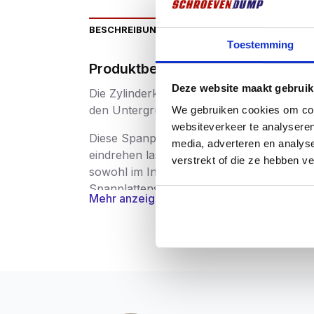
BESCHREIBUNG
ZUSÄTZLICHE INFORMATIO
Toestemming
Produktbeschriftung
Deze website maakt gebruik
Die Zylinderkopf- oder Kugelkopfversion ei
den Untergrund an und sorgt so für einen
We gebruiken cookies om cont
websiteverkeer te analyseren
Diese Spanplattenschrauben haben einen T
media, adverteren en analys
eindrehen lassen. Spanplattenschrauben m
verstrekt of die ze hebben v
sowohl im Innen- als auch im Außenberei
Spanplattenschrauben aus rostfreiem Stah
Mehr anzeigen
Anwendung
Für den Innen- und Außenbereich.
Verwendung für Metall auf Holz, Kabelsät
Für die Verwendung in Stein und Beton i.c
Ist die gewünschte Größe nicht aufgeführ