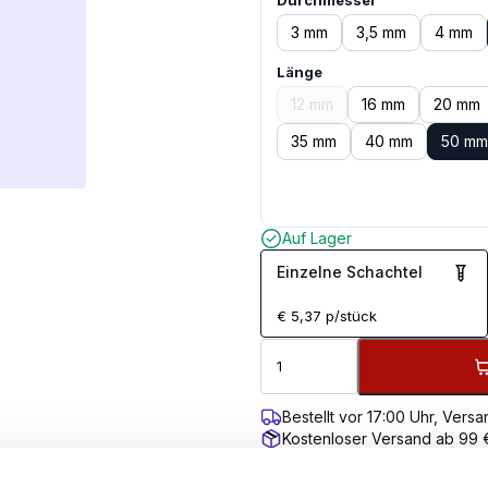
Durchmesser
3 mm
3,5 mm
4 mm
Länge
12 mm
16 mm
20 mm
35 mm
40 mm
50 mm
Auf Lager
Einzelne Schachtel
€
5,37
p/stück
Bestellt vor 17:00 Uhr, Ver
Kostenloser Versand ab 99 
100 Tage Rückgaberecht
Kundenbewertung 9,7/10