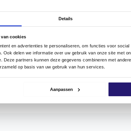
NEN
REZENSIONEN (0)
Details
 van cookies
gnet sich ideal für Installationszwecke. Die flache Unterse
 attraktiven und dichten Abschluss.
ent en advertenties te personaliseren, om functies voor social
. Ook delen we informatie over uw gebruik van onze site met on
orx-Antrieb. Die Schrauben sind mit einem Schmiermittel ve
e. Deze partners kunnen deze gegevens combineren met andere i
it Zylinderkopf/Birnenkopf sind in verzinkter und rostfre
erzameld op basis van uw gebruik van hun services.
ch verwendet werden. Für einen länger anhaltenden Korro
l.
Aanpassen
tel, Holz, Spanplatten, Sperrholz, MDF, Hartholz (innen).
.w. Dübel.
t? Fragen Sie immer unser Verkaufspersonal nach den Mögl