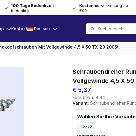
100 Tage Bedenkzeit
Kostenlos
Verzinsung ab
bedenktijd
€99
op
Kontakt
Deutsch
dkopfschrauben Mit Vollgewinde 4,5 X 50 TX-20 200St.
Schraubendreher Run
Vollgewinde 4,5 X 50
€
5,37
Excl. btw
€
4,44
Variant:
Schraubendreher Rundkopfschraub
Wählen Sie Ihre Variante
TX-20