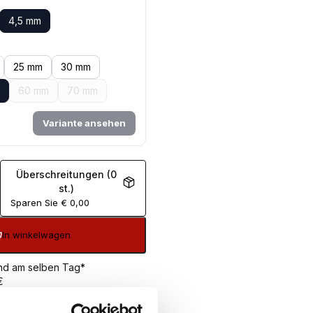
4,5 mm
25 mm
30 mm
60 mm
70 mm
Variante ansehen
Überschreitungen (0
st.)
Sparen Sie
€
0,00
In winkelwagen
sand am selben Tag*
€