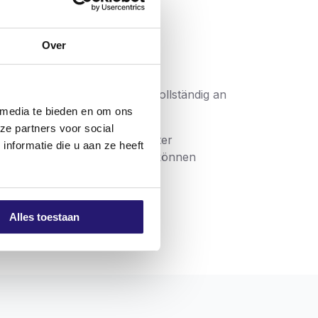
Over
ite des Kopfes schmiegt sich vollständig an
 media te bieden en om ons
ze partners voor social
rsehen, damit sie sich leichter
nformatie die u aan ze heeft
ier Ausführung erhältlich und können
sionsschutz wählen Sie
Alles toestaan
ichkeiten.