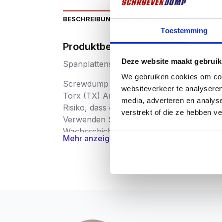
BESCHREIBUNG
ZUSÄTZLICHE INFORMATIO
Toestemming
Produktbeschriftung
Deze website maakt gebruik
Spanplattenschrauben aus Edelstahl
We gebruiken cookies om cont
Screwdump Spanplattenschrauben Edelsta
websiteverkeer te analyseren
Torx (TX) Antrieb. Die Vorteile des Torx
media, adverteren en analys
Risiko, dass das Werkzeug aus der Schrau
verstrekt of die ze hebben v
Verwenden Sie vorzugsweise Screwdump-B
Wachsschicht versehen, die als Schmiermit
Mehr anzeigen
Vorbohren
wird für die Verwendung in H
Spanplattenschrauben werden in einer seh
Schrauben werden nach der Produktion str
gratfrei und superstark sind. Die Schraub
an Sicherheit, Gesundheit, Umwelt und Ve
Torx-Schrauben gibt es in verschiedenen 