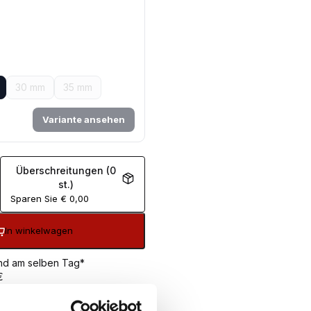
30 mm
35 mm
Variante ansehen
Überschreitungen (0
st.)
Sparen Sie
€
0,00
In winkelwagen
sand am selben Tag*
€