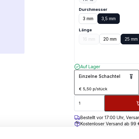
Durchmesser
3 mm
3,5 mm
Länge
16 mm
20 mm
25 mm
Auf Lager
Einzelne Schachtel
€
5,50
p/stück
Bestellt vor 17:00 Uhr, Ver
Kostenloser Versand ab 99 
100 Tage Rückgaberecht
Kundenbewertung 9,7/10