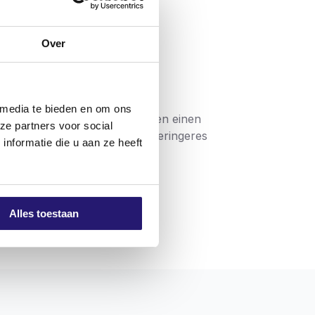
Over
 media te bieden en om ons
h verwendet werden und haben einen
ze partners voor social
rkzeug und Schraube und ein geringeres
nformatie die u aan ze heeft
ind mit einer unsichtbaren
einen doppelten Flachkopf.
Alles toestaan
eren eine problemlose Verarbeitung. Die
 mit hochwertigen Schrauben arbeiten, die
gibt, dass das Produkt die Anforderungen
lgewinde bedeutet, dass die Schraube