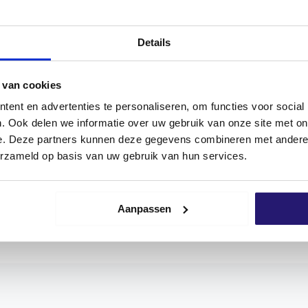
NEN
REZENSIONEN (0)
Details
 van cookies
ent en advertenties te personaliseren, om functies voor social
hl A2 können sowohl im Innen- als auch im Außenbereic
. Ook delen we informatie over uw gebruik van onze site met on
-Antriebs sind eine bessere Kraftübertragung zwischen We
e. Deze partners kunnen deze gegevens combineren met andere i
be herausspringt. Das erleichtert die Montage.
erzameld op basis van uw gebruik van hun services.
its für eine optimale Verbindung. Screwdump-Schrauben s
tel dient und das Eindrehen erleichtert. Die Schraube hat 
artholz/Douglas empfohlen
!
Aanpassen
r breiten Palette von Anwendungen eingesetzt und garanti
eng kontrolliert. So können Sie sicher sein, dass Sie nur
en tragen daher ein CE-Zeichen, mit dem der Hersteller an
rbraucherschutz erfüllt.
Ausführungen. Sie haben Teilgewinde und Vollgewinde. Tei