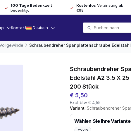
100 Tage Bedenkzeit
Kostenlos
Verzinsung ab
bedenktijd
€99
op
Kontakt
Deutsch
 Vollgewinde
Schraubendreher Spanplattenschraube Edelstahl 
Schraubendreher Spa
Edelstahl A2 3.5 X 2
200 Stück
€
5,50
Excl. btw
€
4,55
Variant:
Schraubendreher Spanplattenschraube E
Wählen Sie Ihre Variante
TX-10