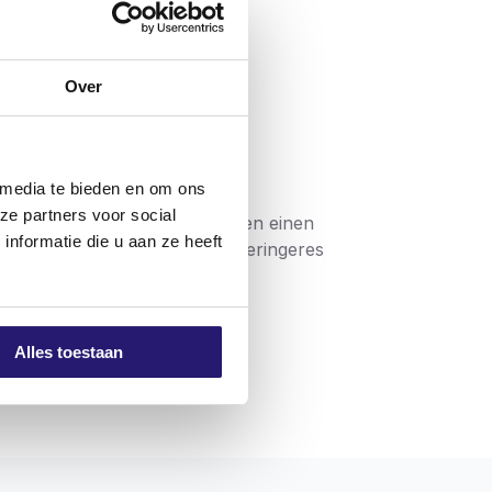
Over
 media te bieden en om ons
ze partners voor social
h verwendet werden und haben einen
nformatie die u aan ze heeft
rkzeug und Schraube und ein geringeres
ind mit einer unsichtbaren
einen doppelten Flachkopf.
Alles toestaan
eren eine problemlose Verarbeitung. Die
 mit hochwertigen Schrauben arbeiten, die
gibt, dass das Produkt die Anforderungen