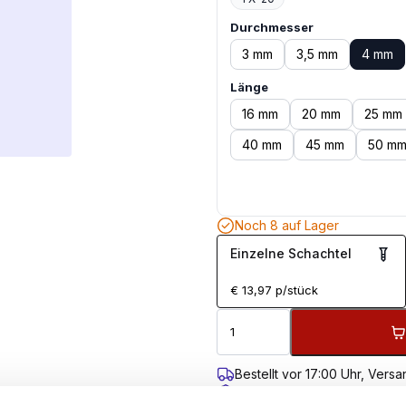
Durchmesser
3 mm
3,5 mm
4 mm
Länge
16 mm
20 mm
25 mm
40 mm
45 mm
50 m
Noch 8 auf Lager
Einzelne Schachtel
€
13,97
p/stück
Bestellt vor 17:00 Uhr, Ver
Kostenloser Versand ab 99 