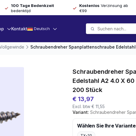
100 Tage Bedenkzeit
Kostenlos
Verzinsung ab
bedenktijd
€99
op
Kontakt
Deutsch
 Vollgewinde
Schraubendreher Spanplattenschraube Edelstahl 
Schraubendreher Spa
Edelstahl A2 4.0 X 6
200 Stück
€
13,97
Excl. btw
€
11,55
Variant:
Schraubendreher Spanplattenschraube E
Wählen Sie Ihre Variante
TX-20