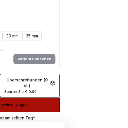
30 mm
35 mm
m
Variante ansehen
Überschreitungen (0
st.)
Sparen Sie
€
0,00
In winkelwagen
sand am selben Tag*
€