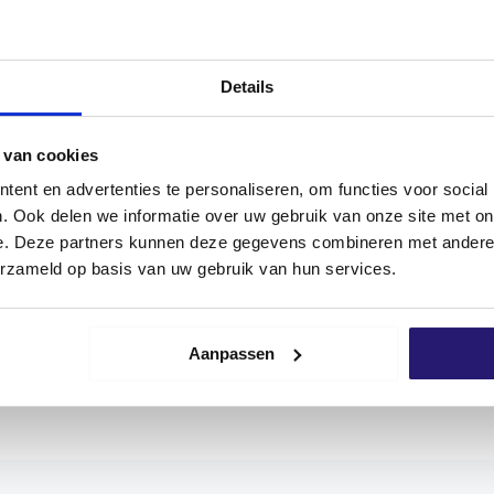
100 Tage Rückgaberecht
Kundenbewertung 9,7/10
NEN
REZENSIONEN (0)
Details
 van cookies
ent en advertenties te personaliseren, om functies voor social
. Ook delen we informatie over uw gebruik van onze site met on
hl A2 können sowohl im Innen- als auch im Außenbereic
e. Deze partners kunnen deze gegevens combineren met andere i
-Antriebs sind eine bessere Kraftübertragung zwischen We
erzameld op basis van uw gebruik van hun services.
be herausspringt. Das erleichtert die Montage.
its für eine optimale Verbindung. Screwdump-Schrauben s
tel dient und das Eindrehen erleichtert. Die Schraube hat 
Aanpassen
artholz/Douglas empfohlen
!
r breiten Palette von Anwendungen eingesetzt und garanti
eng kontrolliert. So können Sie sicher sein, dass Sie nur
en tragen daher ein CE-Zeichen, mit dem der Hersteller an
rbraucherschutz erfüllt.