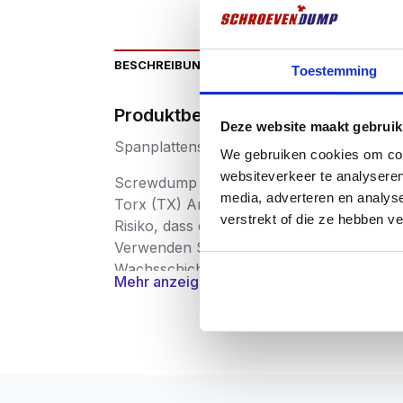
BESCHREIBUNG
ZUSÄTZLICHE INFORMATIO
Toestemming
Produktbeschriftung
Deze website maakt gebruik
Spanplattenschrauben aus Edelstahl
We gebruiken cookies om cont
websiteverkeer te analyseren
Screwdump Spanplattenschrauben Edelsta
media, adverteren en analys
Torx (TX) Antrieb. Die Vorteile des Torx
verstrekt of die ze hebben v
Risiko, dass das Werkzeug aus der Schrau
Verwenden Sie vorzugsweise Screwdump-B
Wachsschicht versehen, die als Schmiermit
Mehr anzeigen
Vorbohren
wird für die Verwendung in H
Spanplattenschrauben werden in einer seh
Schrauben werden nach der Produktion str
gratfrei und superstark sind. Die Schraub
an Sicherheit, Gesundheit, Umwelt und Ve