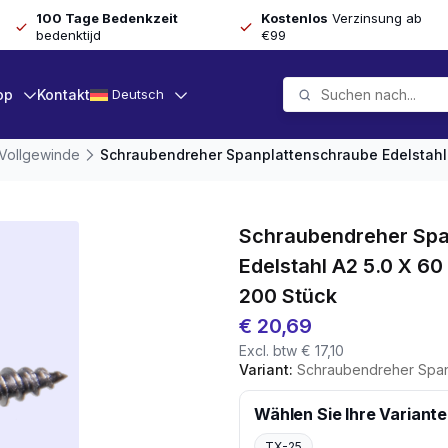
100 Tage Bedenkzeit
Kostenlos
Verzinsung ab
bedenktijd
€99
op
Kontakt
Deutsch
 Vollgewinde
Schraubendreher Spanplattenschraube Edelstahl 
Schraubendreher Spa
Edelstahl A2 5.0 X 6
200 Stück
€
20,69
Excl. btw
€
17,10
Variant:
Schraubendreher Spanplattenschraube E
Wählen Sie Ihre Variante
TX-25