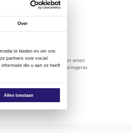
Over
 media te bieden en om ons
ze partners voor social
h verwendet werden und haben einen
nformatie die u aan ze heeft
rkzeug und Schraube und ein geringeres
ind mit einer unsichtbaren
einen doppelten Flachkopf.
Alles toestaan
eren eine problemlose Verarbeitung. Die
 mit hochwertigen Schrauben arbeiten, die
gibt, dass das Produkt die Anforderungen