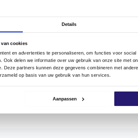
100 Tage Rückgaberecht
Kundenbewertung 9,7/10
NEN
REZENSIONEN (0)
Details
 van cookies
ent en advertenties te personaliseren, om functies voor social
. Ook delen we informatie over uw gebruik van onze site met on
hl A2 können sowohl im Innen- als auch im Außenbereic
e. Deze partners kunnen deze gegevens combineren met andere i
-Antriebs sind eine bessere Kraftübertragung zwischen We
erzameld op basis van uw gebruik van hun services.
be herausspringt. Das erleichtert die Montage.
its für eine optimale Verbindung. Screwdump-Schrauben s
tel dient und das Eindrehen erleichtert. Die Schraube hat 
Aanpassen
artholz/Douglas empfohlen
!
r breiten Palette von Anwendungen eingesetzt und garanti
eng kontrolliert. So können Sie sicher sein, dass Sie nur
en tragen daher ein CE-Zeichen, mit dem der Hersteller an
rbraucherschutz erfüllt.