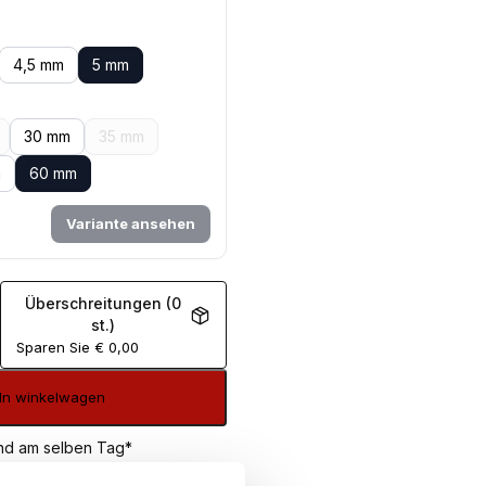
4,5 mm
5 mm
30 mm
35 mm
m
60 mm
Variante ansehen
Überschreitungen (0
st.)
Sparen Sie
€
0,00
In winkelwagen
sand am selben Tag*
€