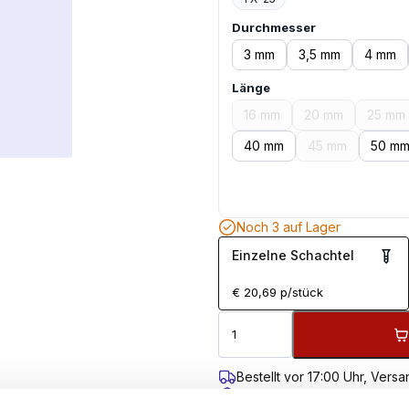
Durchmesser
3 mm
3,5 mm
4 mm
Länge
16 mm
20 mm
25 mm
40 mm
45 mm
50 m
Noch 3 auf Lager
Einzelne Schachtel
€
20,69
p/stück
Bestellt vor 17:00 Uhr, Ver
Kostenloser Versand ab 99 