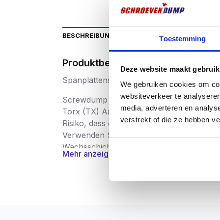
BESCHREIBUNG
ZUSÄTZLICHE INFORMATIO
Toestemming
Produktbeschriftung
Deze website maakt gebruik
Spanplattenschrauben aus Edelstahl
We gebruiken cookies om cont
websiteverkeer te analyseren
Screwdump Spanplattenschrauben Edelsta
media, adverteren en analys
Torx (TX) Antrieb. Die Vorteile des Torx
verstrekt of die ze hebben v
Risiko, dass das Werkzeug aus der Schrau
Verwenden Sie vorzugsweise Screwdump-B
Wachsschicht versehen, die als Schmiermit
Mehr anzeigen
Vorbohren
wird für die Verwendung in H
Spanplattenschrauben werden in einer seh
Schrauben werden nach der Produktion str
gratfrei und superstark sind. Die Schraub
an Sicherheit, Gesundheit, Umwelt und Ve