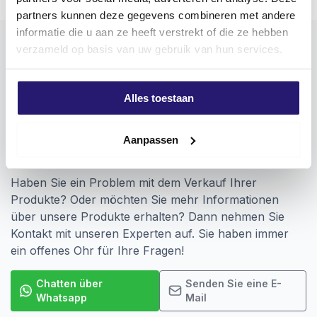
Verwenden Sie vorzugsweise Screwdump-Bits für eine
partners kunnen deze gegevens combineren met andere
optimale Verbindung. Screwdump-Schrauben sind mit
informatie die u aan ze heeft verstrekt of die ze hebben
einer unsichtbaren Wachsschicht versehen, die als
verzameld op basis van uw gebruik van hun services.
Schmiermittel dient und das Eindrehen erleichtert. Die
Schraube hat einen doppelten Flachkopf.
Alles toestaan
Vorbohren
wird für die Verwendung in
Hartholz/Douglas empfohlen
!
Aanpassen
Spanplattenschrauben werden in einer sehr breiten
Vragen? Wir sind für Sie da!
Palette von Anwendungen eingesetzt und garantieren
eine problemlose Verarbeitung. Die Schrauben
Haben Sie ein Problem mit dem Verkauf Ihrer
werden nach der Produktion streng kontrolliert. So
Produkte? Oder möchten Sie mehr Informationen
können Sie sicher sein, dass Sie nur mit hochwertigen
über unsere Produkte erhalten? Dann nehmen Sie
Schrauben arbeiten, die gratfrei und superstark sind.
Kontakt mit unseren Experten auf. Sie haben immer
Die Schrauben tragen daher ein CE-Zeichen, mit dem
ein offenes Ohr für Ihre Fragen!
der Hersteller angibt, dass das Produkt die
Anforderungen an Sicherheit, Gesundheit, Umwelt
Chatten über
Senden Sie eine E-
und Verbraucherschutz erfüllt.
Whatsapp
Mail