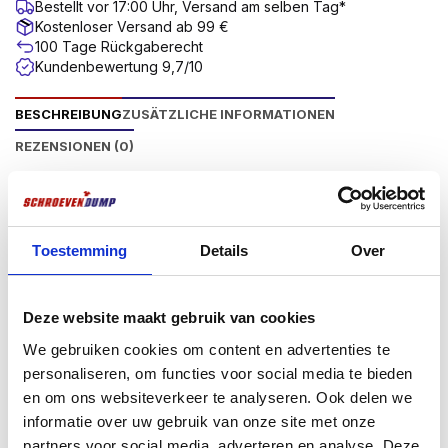
Bestellt vor 17:00 Uhr, Versand am selben Tag*
Kostenloser Versand ab 99 €
100 Tage Rückgaberecht
Kundenbewertung 9,7/10
BESCHREIBUNG
ZUSÄTZLICHE INFORMATIONEN
REZENSIONEN (0)
Produktbeschriftung
Spanplattenschrauben aus Edelstahl
Toestemming
Details
Over
Screwdump Spanplattenschrauben Edelstahl A2
können sowohl im Innen- als auch im Außenbereich
Deze website maakt gebruik van cookies
verwendet werden und haben einen Torx (TX)
Antrieb. Die Vorteile des Torx-Antriebs sind eine
We gebruiken cookies om content en advertenties te
bessere Kraftübertragung zwischen Werkzeug und
personaliseren, om functies voor social media te bieden
Mehr anzeigen
Schraube und ein geringeres Risiko, dass das
en om ons websiteverkeer te analyseren. Ook delen we
Werkzeug aus der Schraube herausspringt. Das
informatie over uw gebruik van onze site met onze
erleichtert die Montage.
partners voor social media, adverteren en analyse. Deze