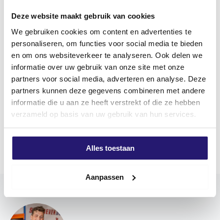
REZENSIONEN (0)
Deze website maakt gebruik van cookies
We gebruiken cookies om content en advertenties te
Produktbeschriftung
personaliseren, om functies voor social media te bieden
en om ons websiteverkeer te analyseren. Ook delen we
Spanplattenschrauben aus Edelstahl
informatie over uw gebruik van onze site met onze
Screwdump Spanplattenschrauben Edelstahl A2
partners voor social media, adverteren en analyse. Deze
können sowohl im Innen- als auch im Außenbereich
partners kunnen deze gegevens combineren met andere
verwendet werden und haben einen Torx (TX)
informatie die u aan ze heeft verstrekt of die ze hebben
Antrieb. Die Vorteile des Torx-Antriebs sind eine
verzameld op basis van uw gebruik van hun services.
bessere Kraftübertragung zwischen Werkzeug und
Mehr anzeigen
Schraube und ein geringeres Risiko, dass das
Werkzeug aus der Schraube herausspringt. Das
Alles toestaan
erleichtert die Montage.
Verwenden Sie vorzugsweise Screwdump-Bits für eine
Aanpassen
optimale Verbindung. Screwdump-Schrauben sind mit
einer unsichtbaren Wachsschicht versehen, die als
Schmiermittel dient und das Eindrehen erleichtert. Die
Schraube hat einen doppelten Flachkopf.