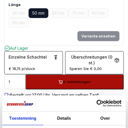
Länge
40 mm
50 mm
60 mm
70 mm
80 mm
90 mm
Variante ansehen
Auf Lager
Einzelne Schachtel
Überschreitungen (0
st.)
€
18,15
p/stück
Sparen Sie
€
0,00
In winkelwagen
Bestellt vor 17:00 Uhr, Versand am selben Tag*
Kostenloser Versand ab 99 €
100 Tage Rückgaberecht
Kundenbewertung 9,7/10
Toestemming
Details
Over
BESCHREIBUNG
ZUSÄTZLICHE INFORMATIONEN