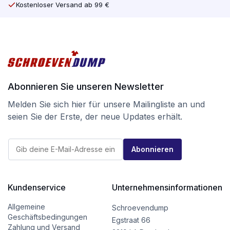
Kostenloser Versand ab 99 €
Abonnieren Sie unseren Newsletter
Melden Sie sich hier für unsere Mailingliste an und
seien Sie der Erste, der neue Updates erhält.
*
E
E
Abonnieren
-
-
M
M
a
a
i
i
l
Kundenservice
Unternehmensinformationen
l
*
E
-
Allgemeine
Schroevendump
M
Geschäftsbedingungen
Egstraat 66
a
Zahlung und Versand