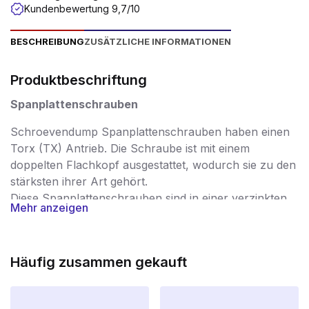
Kundenbewertung 9,7/10
BESCHREIBUNG
ZUSÄTZLICHE INFORMATIONEN
Produktbeschriftung
Spanplattenschrauben
Schroevendump Spanplattenschrauben haben einen
Torx (TX) Antrieb. Die Schraube ist mit einem
doppelten Flachkopf ausgestattet, wodurch sie zu den
stärksten ihrer Art gehört.
Diese Spanplattenschrauben sind in einer verzinkten
Mehr anzeigen
Ausführung erhältlich.
Spanplattenschrauben werden in einer sehr breiten
Palette von Anwendungen eingesetzt und garantieren
Häufig zusammen gekauft
eine problemlose Verarbeitung. Die Schrauben
werden nach der Produktion streng kontrolliert. So
können Sie sicher sein, dass Sie nur mit hochwertigen