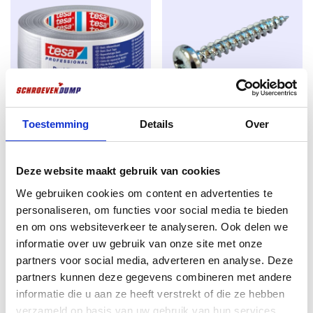
Schrauben arbeiten, die gratfrei und superstark sind.
Die Schrauben tragen daher ein CE-Zeichen, mit dem
der Hersteller angibt, dass das Produkt die
Anforderungen an Sicherheit, Gesundheit, Umwelt
und Verbraucherschutz erfüllt.
Wofür sind Spanplattenschrauben geeignet?
Toestemming
Details
Over
Klebeband Tesa 50mm x 50m
Schraubendreher
Schroevendump Spanplattenschrauben sind perfekt
grau
Rundkopfschrauben mit
in verschiedenen Holzarten für den Innenbereich
Vollgewinde 3.0 x 20 TX-10
€
7,45
Deze website maakt gebruik van cookies
einsetzbar, wie z.B. Fichte, Kiefer, Plattenmaterial
200St.
Multiplex, Plattenmaterial Unterlage. Die idealen
excl. BTW:
€
6,16
We gebruiken cookies om content en advertenties te
€
2,23
Qualitätsschrauben, um Konstruktionen wie
personaliseren, om functies voor social media te bieden
Auf Lager
excl. BTW:
€
1,84
Vorwandinstallationen, Beplankungsschrauben,
en om ons websiteverkeer te analyseren. Ook delen we
Verkleidungen und Dachkonstruktionen herzustellen
Auf Lager
informatie over uw gebruik van onze site met onze
partners voor social media, adverteren en analyse. Deze
Torx-Schrauben gibt es in verschiedenen
partners kunnen deze gegevens combineren met andere
Ausführungen. Sie haben Teilgewinde und
informatie die u aan ze heeft verstrekt of die ze hebben
Vollgewinde. Teilgewinde bedeutet, dass die Schraube
verzameld op basis van uw gebruik van hun services.