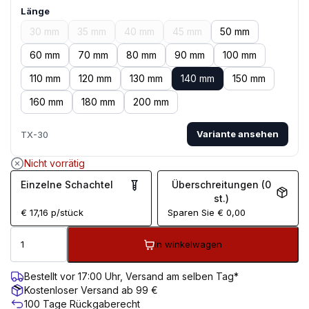
Länge
30 mm
35 mm
40 mm
45 mm
50 mm
60 mm
70 mm
80 mm
90 mm
100 mm
110 mm
120 mm
130 mm
140 mm
150 mm
160 mm
180 mm
200 mm
Variante ansehen
TX-30
Nicht vorrätig
Einzelne Schachtel
Überschreitungen (0
st.)
€
17,16
p/stück
Sparen Sie
€
0,00
In winkelwagen
Bestellt vor 17:00 Uhr, Versand am selben Tag*
Kostenloser Versand ab 99 €
100 Tage Rückgaberecht