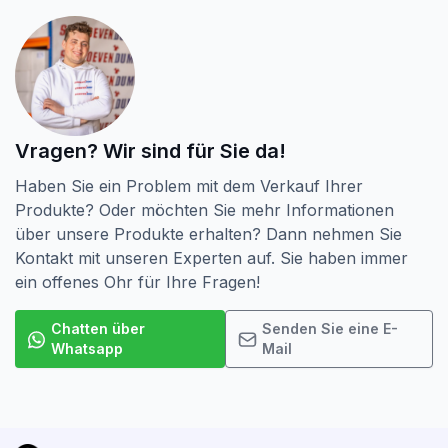
verkaufen. Wir verkaufen auch den passenden Bit für
jede Schraube. Kaufen Sie also alle Ihre Schrauben
online bei screwdump.com
Schließlich wurde bei Schroevendump Next
Generation eine Änderung an der Verpackung
Vragen? Wir sind für Sie da!
vorgenommen. Die vertraute Box ist gleich geblieben,
hat aber jetzt kein Sichtfenster mehr, sodass bei der
Haben Sie ein Problem mit dem Verkauf Ihrer
Mülltrennung kein Plastik mehr verarbeitet wird.
Produkte? Oder möchten Sie mehr Informationen
über unsere Produkte erhalten? Dann nehmen Sie
Setzen Sie auf Qualität zum besten Preis bei
Kontakt mit unseren Experten auf. Sie haben immer
schroevendump.nl und besuchen Sie unsere
ein offenes Ohr für Ihre Fragen!
Instagram-Seite.
Chatten über
Senden Sie eine E-
Whatsapp
Mail