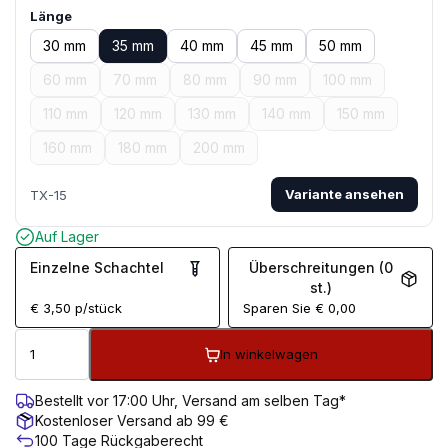
Länge
30 mm
35 mm
40 mm
45 mm
50 mm
60 mm
70 mm
80 mm
90 mm
100 mm
110 mm
120 mm
130 mm
140 mm
150 mm
160 mm
180 mm
200 mm
Variante ansehen
TX-15
Auf Lager
Einzelne Schachtel
Überschreitungen (0
st.)
€
3,50
p/stück
Sparen Sie
€
0,00
In winkelwagen
Bestellt vor 17:00 Uhr, Versand am selben Tag*
Kostenloser Versand ab 99 €
100 Tage Rückgaberecht