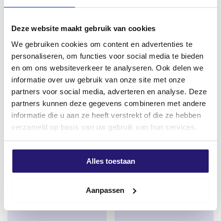
werden nach der Produktion streng kontrolliert. So
können Sie sicher sein, dass Sie nur mit hochwertigen
Schrauben arbeiten, die gratfrei und superstark sind.
Deze website maakt gebruik van cookies
Die Schrauben tragen daher ein CE-Zeichen, mit dem
We gebruiken cookies om content en advertenties te
der Hersteller angibt, dass das Produkt die
personaliseren, om functies voor social media te bieden
Anforderungen an Sicherheit, Gesundheit, Umwelt
en om ons websiteverkeer te analyseren. Ook delen we
und Verbraucherschutz erfüllt.
informatie over uw gebruik van onze site met onze
partners voor social media, adverteren en analyse. Deze
Wofür sind Spanplattenschrauben geeignet?
partners kunnen deze gegevens combineren met andere
Bauschuttsäcke / Bauschutt
Schraubendreher
Schroevendump Spanplattenschrauben sind perfekt
informatie die u aan ze heeft verstrekt of die ze hebben
schwere Qualität
Rundkopfschrauben mit
in verschiedenen Holzarten für den Innenbereich
verzameld op basis van uw gebruik van hun services.
Vollgewinde 3,5 x 35 TX-10
€
0,50
einsetzbar, wie z.B. Fichte, Kiefer, Plattenmaterial
200St.
Multiplex, Plattenmaterial Unterlage. Die idealen
excl. BTW:
€
0,41
€
3,00
Qualitätsschrauben, um Konstruktionen wie
Alles toestaan
Nicht vorrätig
excl. BTW:
€
2,48
Vorwandinstallationen, Beplankungsschrauben,
Verkleidungen und Dachkonstruktionen herzustellen
Auf Lager
Aanpassen
Torx-Schrauben gibt es in verschiedenen
Ausführungen. Sie haben Teilgewinde und