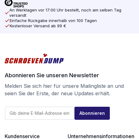
An Werktagen vor 17:00 Uhr bestellt, noch am selben Tag
versandt
Einfache Rückgabe innerhalb von 100 Tagen
Kostenloser Versand ab 99 €
Abonnieren Sie unseren Newsletter
Melden Sie sich hier für unsere Mailingliste an und
seien Sie der Erste, der neue Updates erhält.
E
E
-
Abonnieren
-
M
M
a
a
i
i
l
l
Kundenservice
Unternehmensinformationen
E