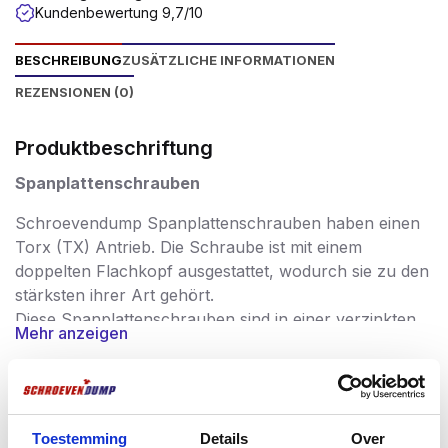
Kundenbewertung 9,7/10
BESCHREIBUNG
ZUSÄTZLICHE INFORMATIONEN
REZENSIONEN (0)
Produktbeschriftung
Spanplattenschrauben
Schroevendump Spanplattenschrauben haben einen
Torx (TX) Antrieb. Die Schraube ist mit einem
doppelten Flachkopf ausgestattet, wodurch sie zu den
stärksten ihrer Art gehört.
Diese Spanplattenschrauben sind in einer verzinkten
Mehr anzeigen
Ausführung erhältlich.
Spanplattenschrauben werden in einer sehr breiten
Palette von Anwendungen eingesetzt und garantieren
Häufig zusammen gekauft
eine problemlose Verarbeitung. Die Schrauben
Toestemming
Details
Over