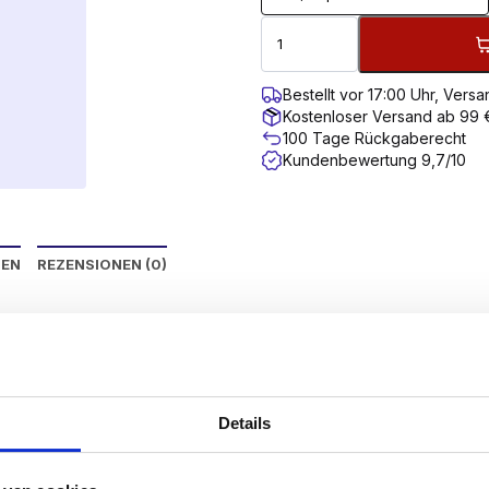
Bestellt vor 17:00 Uhr, Ver
Kostenloser Versand ab 99 
100 Tage Rückgaberecht
Kundenbewertung 9,7/10
NEN
REZENSIONEN (0)
gnet sich ideal für Installationszwecke. Die flache Unterse
 attraktiven und dichten Abschluss.
Details
orx-Antrieb. Die Schrauben sind mit einem Schmiermittel ve
it Zylinderkopf/Birnenkopf sind in verzinkter und rostfre
ch verwendet werden. Für einen länger anhaltenden Korro