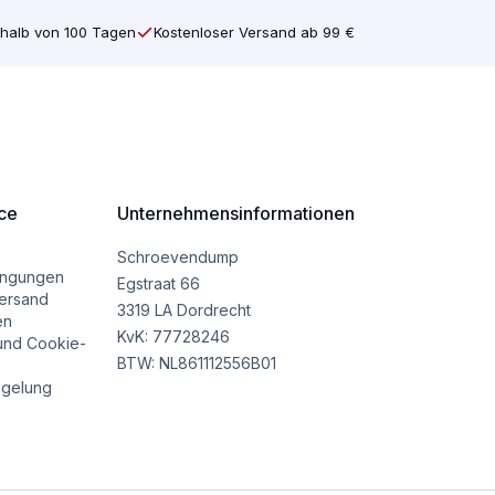
halb von 100 Tagen
Kostenloser Versand ab 99 €
ce
Unternehmensinformationen
Schroevendump
ingungen
Egstraat 66
ersand
3319 LA Dordrecht
en
KvK: 77728246
und Cookie-
BTW: NL861112556B01
gelung