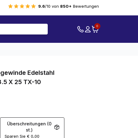
9.6
/10 von
850+
Bewertungen
0
gewinde Edelstahl
.5 X 25 TX-10
Überschreitungen (0
st.)
Sparen Sie
€
0,00