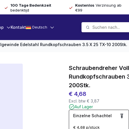
100 Tage Bedenkzeit
Kostenlos
Verzinsung ab
bedenktijd
€99
op
Kontakt
Deutsch
lgewinde Edelstahl Rundkopfschrauben 3.5 X 25 TX-10 200Stk.
Schraubendreher Voll
Rundkopfschrauben 3
200Stk.
€
4,68
Excl. btw
€
3,87
Auf Lager
Einzelne Schachtel
€
4,68
p/stück