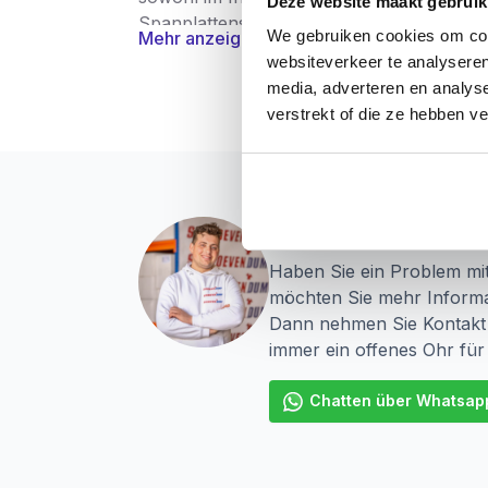
Deze website maakt gebruik
Spanplattenschrauben aus rostfreiem Stah
We gebruiken cookies om cont
Mehr anzeigen
websiteverkeer te analyseren
Anwendung
media, adverteren en analys
Für den Innen- und Außenbereich.
verstrekt of die ze hebben v
Verwendung für Metall auf Holz, Kabelsät
Für die Verwendung in Stein und Beton i.c
Ist die gewünschte Größe nicht aufgeführ
Vragen? Wir sind für
Haben Sie ein Problem mi
möchten Sie mehr Informa
Dann nehmen Sie Kontakt 
immer ein offenes Ohr für
Chatten über Whatsap