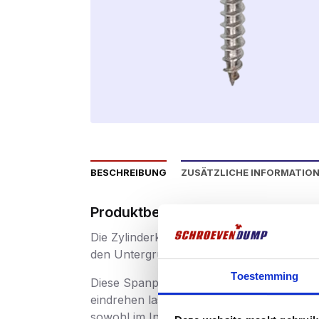
BESCHREIBUNG
ZUSÄTZLICHE INFORMATIO
Produktbeschriftung
Die Zylinderkopf- oder Kugelkopfversion ei
den Untergrund an und sorgt so für einen
Toestemming
Diese Spanplattenschrauben haben einen T
eindrehen lassen. Spanplattenschrauben m
sowohl im Innen- als auch im Außenberei