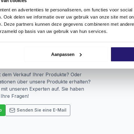
 van cookies
l.
ent en advertenties te personaliseren, om functies voor social
. Ook delen we informatie over uw gebruik van onze site met on
e. Deze partners kunnen deze gegevens combineren met andere i
erzameld op basis van uw gebruik van hun services.
tel, Holz, Spanplatten, Sperrholz, MDF, Hartholz (innen).
.w. Dübel.
t? Fragen Sie immer unser Verkaufspersonal nach den Mögl
Aanpassen
 Sie da!
t dem Verkauf Ihrer Produkte? Oder
tionen über unsere Produkte erhalten?
mit unseren Experten auf. Sie haben
 Ihre Fragen!
p
Senden Sie eine E-Mail