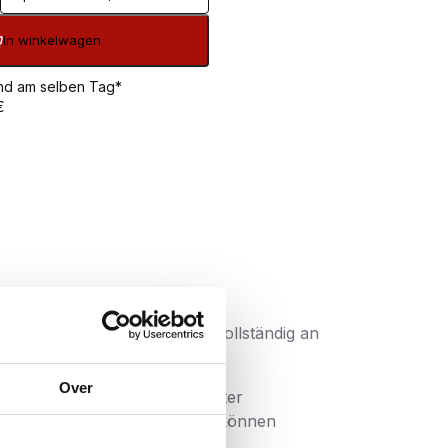
In winkelwagen
sand am selben Tag*
€
ite des Kopfes schmiegt sich vollständig an
Over
rsehen, damit sie sich leichter
ier Ausführung erhältlich und können
sionsschutz wählen Sie