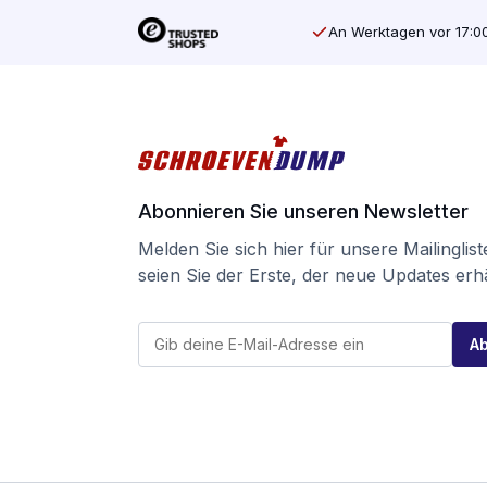
An Werktagen vor 17:00
Abonnieren Sie unseren Newsletter
Melden Sie sich hier für unsere Mailinglis
seien Sie der Erste, der neue Updates erhä
*
E
*
A
-
E
M
-
a
M
i
a
l
i
*
l