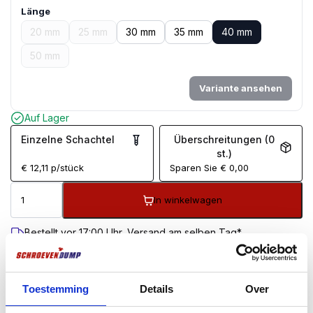
Länge
20 mm
25 mm
30 mm
35 mm
40 mm
50 mm
Variante ansehen
Auf Lager
Einzelne Schachtel
Überschreitungen (0
st.)
€
12,11
p/stück
Sparen Sie
€
0,00
In winkelwagen
Bestellt vor 17:00 Uhr, Versand am selben Tag*
Kostenloser Versand ab 99 €
100 Tage Rückgaberecht
Kundenbewertung 9,7/10
Toestemming
Details
Over
BESCHREIBUNG
ZUSÄTZLICHE INFORMATIONEN