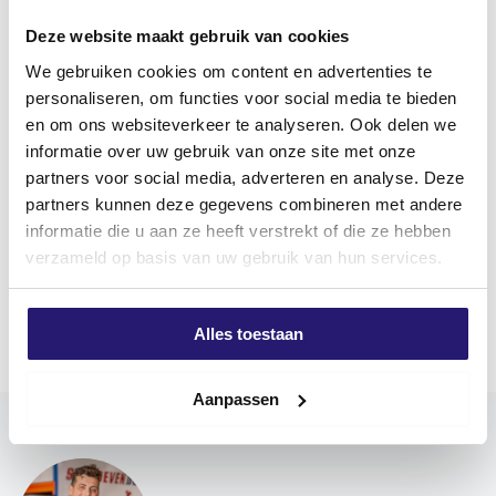
REZENSIONEN (0)
Deze website maakt gebruik van cookies
We gebruiken cookies om content en advertenties te
Produktbeschriftung
personaliseren, om functies voor social media te bieden
en om ons websiteverkeer te analyseren. Ook delen we
Die Zylinderkopf- oder Kugelkopfversion eignet sich
informatie over uw gebruik van onze site met onze
ideal für Installationszwecke. Die flache Unterseite des
partners voor social media, adverteren en analyse. Deze
Kopfes schmiegt sich vollständig an den Untergrund
partners kunnen deze gegevens combineren met andere
an und sorgt so für einen attraktiven und dichten
informatie die u aan ze heeft verstrekt of die ze hebben
Abschluss.
verzameld op basis van uw gebruik van hun services.
Diese Spanplattenschrauben haben einen Torx-
Mehr anzeigen
Antrieb. Die Schrauben sind mit einem Schmiermittel
versehen, damit sie sich leichter eindrehen lassen.
Alles toestaan
Spanplattenschrauben mit Zylinderkopf/Birnenkopf
sind in verzinkter und rostfreier Ausführung erhältlich
Aanpassen
und können sowohl im Innen- als auch im
Außenbereich verwendet werden. Für einen länger
anhaltenden Korrosionsschutz wählen Sie
Spanplattenschrauben aus rostfreiem Stahl.