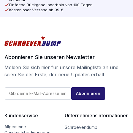
Einfache Rückgabe innerhalb von 100 Tagen
Kostenloser Versand ab 99 €
Abonnieren Sie unseren Newsletter
Melden Sie sich hier für unsere Mailingliste an und
seien Sie der Erste, der neue Updates erhält.
E
E
-
Abonnieren
-
M
M
a
a
i
i
l
l
Kundenservice
Unternehmensinformationen
E
*
-
M
Allgemeine
Schroevendump
a
Geschäftsbedingungen