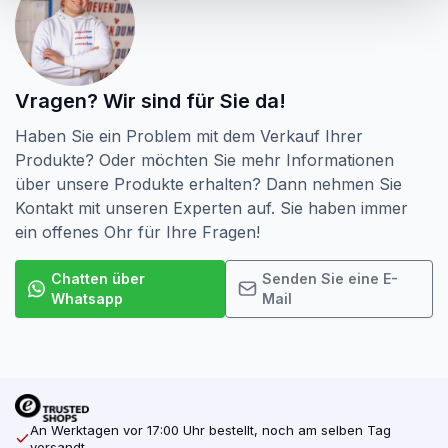
Anwendung
Für den Innen- und Außenbereich.
Verwendung für Metall auf Holz, Kabelsättel, Holz,
Vragen? Wir sind für Sie da!
Spanplatten, Sperrholz, MDF, Hartholz (innen).
Für die Verwendung in Stein und Beton i.c.w. Dübel.
Haben Sie ein Problem mit dem Verkauf Ihrer
Produkte? Oder möchten Sie mehr Informationen
Ist die gewünschte Größe nicht aufgeführt? Fragen Sie
über unsere Produkte erhalten? Dann nehmen Sie
immer unser Verkaufspersonal nach den
Kontakt mit unseren Experten auf. Sie haben immer
Möglichkeiten.
ein offenes Ohr für Ihre Fragen!
Chatten über
Senden Sie eine E-
Whatsapp
Mail
An Werktagen vor 17:00 Uhr bestellt, noch am selben Tag
versandt