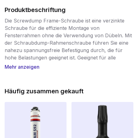
Produktbeschriftung
Die Screwdump Frame-Schraube ist eine verzinkte
Schraube für die effiziente Montage von
Fensterrahmen ohne die Verwendung von Dübeln. Mit
der Schraubdump-Rahmenschraube führen Sie eine
nahezu spannungsfreie Befestigung durch, die für
hohe Belastungen geeignet ist. Geeignet für alle
gängigen Bau- und Rahmenmaterialien. Bohren Sie mit
Mehr anzeigen
einem 6-mm-Bohrer sowohl in den Rahmen als auch
in die Wand und/oder den Beton vor. Zur Befestigung
von Fenster- und Türrahmen aus Holz und Kunststoff.
Häufig zusammen gekauft
Die Ausführungen mit Zylinderkopf sind sowohl für
Holz- als auch für Kunststofffensterrahmen geeignet.
Nach dem Bohren kann die Schraube direkt in den
massiven oder gelochten Baustoff eingedreht werden.
Durch das durchgehende Spezialgewinde der
Schraubdump-Rahmenschrauben wird sie