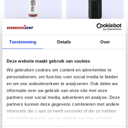
spannungsfrei im Baustoff befestigt.
Anwendung
Montage von Fensterrahmen aus Holz und Kunststoff
ohne
Verwendung von Dübeln
Isolierung/Purschaum 750ml
Schlagbohrer Torx 30 x 30mm –
Für den Innen- und Außenbereich.
S92
Sehr gut geeignet für
Toestemming
Details
Over
Schlagschrauber
Ursprünglicher
Aktueller
€
4,99
€
5,29
€
2,25
Preis
Preis
excl. BTW:
€
4,12
excl. BTW:
€
1,86
war:
ist:
Deze website maakt gebruik van cookies
Auf Lager
€ 5,29
€ 4,99.
Auf Lager
We gebruiken cookies om content en advertenties te
personaliseren, om functies voor social media te bieden
en om ons websiteverkeer te analyseren. Ook delen we
informatie over uw gebruik van onze site met onze
partners voor social media, adverteren en analyse. Deze
partners kunnen deze gegevens combineren met andere
informatie die u aan ze heeft verstrekt of die ze hebben
verzameld op basis van uw gebruik van hun services.