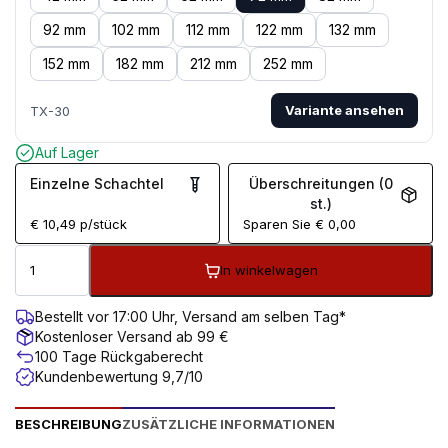
92 mm
102 mm
112 mm
122 mm
132 mm
152 mm
182 mm
212 mm
252 mm
Variante ansehen
TX-30
Auf Lager
Einzelne Schachtel
Überschreitungen (0
st.)
€
10,49
p/stück
Sparen Sie
€
0,00
In winkelwagen
Bestellt vor 17:00 Uhr, Versand am selben Tag*
Kostenloser Versand ab 99 €
100 Tage Rückgaberecht
Kundenbewertung 9,7/10
BESCHREIBUNG
ZUSÄTZLICHE INFORMATIONEN