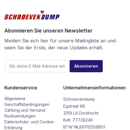
Abonnieren Sie unseren Newsletter
Melden Sie sich hier für unsere Mailingliste an und
seien Sie der Erste, der neue Updates erhält.
*
E
E
Abonnieren
-
-
M
M
a
a
i
i
l
Kundenservice
Unternehmensinformationen
l
*
*
Allgemeine
Schroevendump
Geschäftsbedingungen
Egstraat 66
Zahlung und Versand
3319 LA Dordrecht
Rücksendungen
KvK: 77728246
Datenschutz- und Cookie-
BTW: NL861112556B01
Erklärung