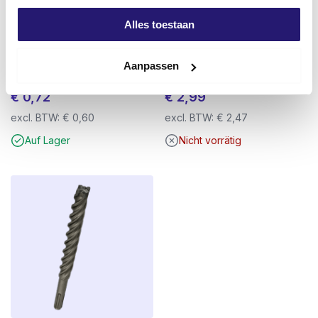
Alles toestaan
Trennscheibe Rhodius Ø 125 x
Stichsägeblatt Barracuda
1,0mm für Stahl und rostfreien
Stepdrill Bi-Metal 225 mm – Holz
Aanpassen
Stahl
& Metall – Heavy-Duty
€
0,72
€
2,99
excl. BTW:
€
0,60
excl. BTW:
€
2,47
Auf Lager
Nicht vorrätig