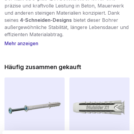
präzise und kraftvolle Leistung in Beton, Mauerwerk
und anderen steinigen Materialien konzipiert. Dank
seines
4-Schneiden-Designs
bietet dieser Bohrer
außergewöhnliche Stabilität, längere Lebensdauer und
effizienten Materialabtrag.
Mehr anzeigen
Mit dem
REX® QX4 Bohrhammer
können Sie mit
minimalem Aufwand ein sauberes, rundes Loch
bohren. Die vier Schneidkanten sind
um 180°
Häufig zusammen gekauft
abgewinkelt und sorgen für eine
100%ige
Kraftübertragung
. Durch den Einsatz der
IDS-
Technologie
werden der Bohrkörper und der
Bohrkopf zu einem homogenen Ganzen
verschmolzen. Dies macht den Bohrer extrem
widerstandsfähig gegen hohe Belastungen und
Temperaturen – ein entscheidender Vorteil gegenüber
herkömmlichen Zwillingsfräsern.
Die vier tiefen Spiralnuten im Bohrer sind perfekt auf