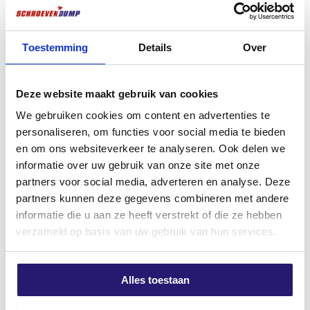
die Geometrie des Bohrfutters abgestimmt. Dies sorgt
für einen
schnellen Abtransport des Bohrmehls
,
Schraubdübel Schlagdübel 8.0
FM X1 Universalstecker 8×40
x 80 50St.
100 Stück
minimalen Verschleiß und die
höchste
Toestemming
Details
Over
Bohrgeschwindigkeit
in seiner Klasse.
Ursprünglicher
Aktueller
€
5,99
€
5,10
€
7,89
Preis
Preis
excl. BTW:
€
4,95
excl. BTW:
€
4,21
Der Bohrer
hat einen SDS-plus-Anschluss
, der für
Deze website maakt gebruik van cookies
war:
ist:
gängige Bohrhämmer geeignet ist, und ist mit dem
Auf Lager
Auf Lager
€ 7,89
€ 5,99.
We gebruiken cookies om content en advertenties te
PGM-Zeichen
versehen, das Maßgenauigkeit und
personaliseren, om functies voor social media te bieden
Sicherheit für Befestigungselemente garantiert.
en om ons websiteverkeer te analyseren. Ook delen we
Hauptmerkmale:
informatie over uw gebruik van onze site met onze
partners voor social media, adverteren en analyse. Deze
4-Schneider-Design
für präzise, runde
partners kunnen deze gegevens combineren met andere
Löcher
informatie die u aan ze heeft verstrekt of die ze hebben
180° positionierte Schneidkanten
für
verzameld op basis van uw gebruik van hun services.
maximale Kraftübertragung
IDS-Technologie
: extra stark durch
Alles toestaan
verschmolzenen Kopf und Bohrerkörper
Chemischer Anker 300ML ETA-
Allround-Arbeitshandschuhe
geprüft.
PRO Größe 10