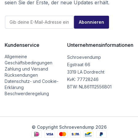
seien Sie der Erste, der neue Updates erhält.
E
E
-
Abonnieren
-
M
M
a
a
i
i
l
l
Kundenservice
Unternehmensinformationen
*
*
E
-
Allgemeine
Schroevendump
M
Geschäftsbedingungen
Egstraat 66
a
Zahlung und Versand
i
3319 LA Dordrecht
Rücksendungen
l
KvK: 77728246
Datenschutz- und Cookie-
BTW: NL861112556B01
Erklärung
Beschwerderegelung
© Copyright Schroevendump 2026