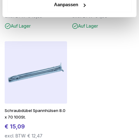
Optimale Spiralform
für schnelle
Aanpassen
€
12,50
€
2,39
Ausscheidung von Bohrmehl
excl. BTW:
€
10,33
excl. BTW:
€
1,98
Langlebiges Hartmetall
: resistent gegen hohe
Auf Lager
Auf Lager
Belastungen und Hitze
PGM-zertifiziert
: für die kontrollierte
Befestigung in Beton
SDS-plus Anschluss
: geeignet für alle
gängigen Bohrhämmer
Für Beton, Mauerwerk und Naturstein
Schraubdübel Spannhülsen 8.0
x 70 100St.
€
15,09
excl. BTW:
€
12,47