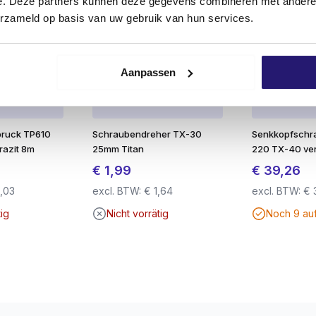
e. Deze partners kunnen deze gegevens combineren met andere i
hl
pf
erzameld op basis van uw gebruik van hun services.
r mehr Bohrleistung
ung
imale Verschraubbarkeit
Aanpassen
bruck TP610
Schraubendreher TX-30
Senkkopfschra
razit 8m
25mm Titan
220 TX-40 ver
€
1,99
€
39,26
,03
excl. BTW:
€
1,64
excl. BTW:
€
tig
Nicht vorrätig
Noch 9 au