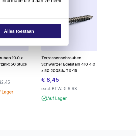
nformatie die u aan ze heeft
Alles toestaan
uben 10.0 x
Terrassenschrauben
zinkt 50 Stück
Schwarzer Edelstahl 410 4.0
x 50 200Stk. TX-15
€
8,45
32,45
excl. BTW:
€
6,98
f Lager
Auf Lager