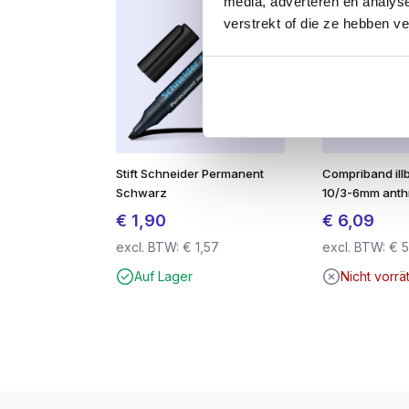
media, adverteren en analys
Schrauben aus hochfestem, gehärtetem Sta
Großer Spannbereich dank großem Tellerko
verstrekt of die ze hebben v
Zusätzliche Schneide an der Bohrerspitze fü
Deep TX Antrieb für optimale Kraftübertrag
Sehr geringer Einschraubwiderstand für opt
Stift Schneider Permanent
Compriband ill
Schwarz
10/3-6mm anth
€
1,90
€
6,09
excl. BTW:
€
1,57
excl. BTW:
€
5
Auf Lager
Nicht vorrä