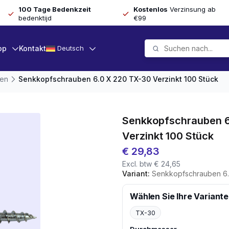
100 Tage Bedenkzeit
Kostenlos
Verzinsung ab
bedenktijd
€99
op
Kontakt
Deutsch
ben
Senkkopfschrauben 6.0 X 220 TX-30 Verzinkt 100 Stück
Senkkopfschrauben 6
Verzinkt 100 Stück
€
29,83
Excl. btw
€
24,65
Variant:
Senkkopfschrauben 6.0 X
Wählen Sie Ihre Variante
TX-30