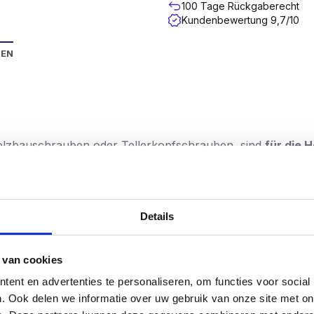
100 Tage Rückgaberecht
Kundenbewertung 9,7/10
NEN
lzbauschrauben oder Tellerkopfschrauben, sind
für die 
e Senkkopf sorgt dafür, dass die Schraube einen großen 
ell und einfach macht.
lz eindringen?
Details
ärke x 2,5
. Für ein 10 mm starkes Brett benötigen Sie als
 sicher sein, dass Ihre Konstruktion sicher befestigt ist.
 van cookies
ent en advertenties te personaliseren, om functies voor social
. Ook delen we informatie over uw gebruik van onze site met on