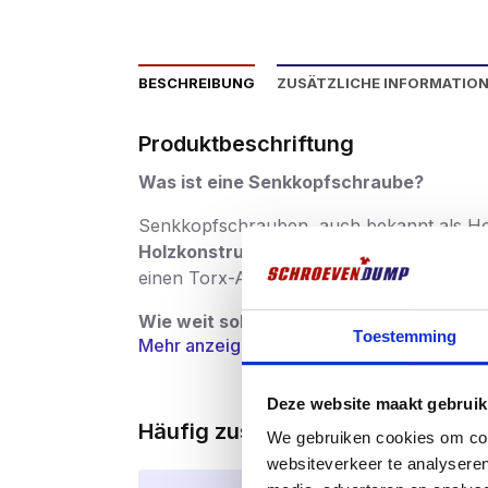
BESCHREIBUNG
ZUSÄTZLICHE INFORMATIO
Produktbeschriftung
Was ist eine Senkkopfschraube?
Senkkopfschrauben, auch bekannt als Ho
Holzkonstruktionen bestimmt
. Der groß
einen Torx-Antrieb, der die Montage schn
Wie weit sollte eine Schraube in das Ho
Toestemming
Mehr anzeigen
Die Faustregel lautet wie folgt:
Materialst
diese Regel befolgen, können Sie zumindest
Deze website maakt gebruik
Häufig zusammen gekauft
Vorteile:
We gebruiken cookies om cont
websiteverkeer te analyseren
Idealer Ersatz für Holzgewindebolzen