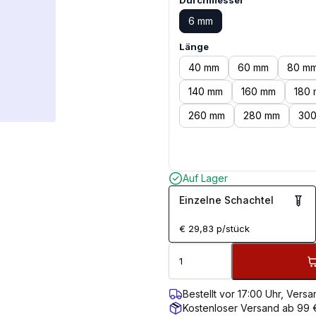
Durchmesser
6 mm
Länge
40 mm
60 mm
80 m
140 mm
160 mm
180
260 mm
280 mm
30
Auf Lager
Einzelne Schachtel
€
29,83
p/stück
Bestellt vor 17:00 Uhr, Ver
Kostenloser Versand ab 99 