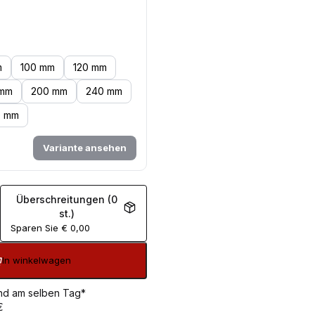
m
100 mm
120 mm
 mm
200 mm
240 mm
0 mm
Variante ansehen
Überschreitungen (0
st.)
Sparen Sie
€
0,00
In winkelwagen
sand am selben Tag*
€