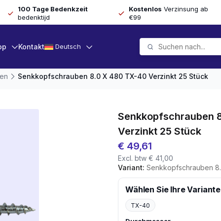
100 Tage Bedenkzeit
Kostenlos
Verzinsung ab
bedenktijd
€99
op
Kontakt
Deutsch
ben
Senkkopfschrauben 8.0 X 480 TX-40 Verzinkt 25 Stück
Senkkopfschrauben 8
Verzinkt 25 Stück
€
49,61
Excl. btw
€
41,00
Variant:
Senkkopfschrauben 8.0 
Wählen Sie Ihre Variante
TX-40