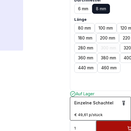
Durchmesser
6 mm
8 mm
Länge
80 mm
100 mm
120 
180 mm
200 mm
220
280 mm
300 mm
32
360 mm
380 mm
40
440 mm
460 mm
Auf Lager
Einzelne Schachtel
€
49,61
p/stück