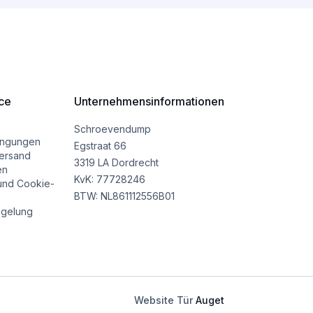
ce
Unternehmensinformationen
Schroevendump
ingungen
Egstraat 66
ersand
3319 LA Dordrecht
en
KvK: 77728246
und Cookie-
BTW: NL861112556B01
gelung
Website Tür
Auget