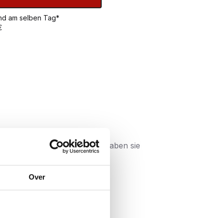
sand am selben Tag*
€
Herstellung von tragenden
Klemmbereich hat. Außerdem haben sie
Over
o eine 25 mm lange Schraube. Wenn Sie