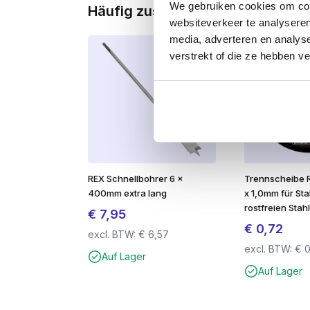
We gebruiken cookies om cont
Häufig zusammen gekauft
Vorteile:
websiteverkeer te analyseren
Idealer Ersatz für Holzgewindebolzen
media, adverteren en analys
Schrauben aus hochfestem, gehärtetem Sta
verstrekt of die ze hebben v
Großer Spannbereich dank großem Tellerko
Zusätzliche Schneide an der Bohrerspitze fü
Deep TX Antrieb für optimale Kraftübertrag
Sehr geringer Einschraubwiderstand für opt
REX Schnellbohrer 6 x
Trennscheibe 
400mm extra lang
x 1,0mm für Sta
rostfreien Stah
€
7,95
€
0,72
excl. BTW:
€
6,57
excl. BTW:
€
0
Auf Lager
Auf Lager