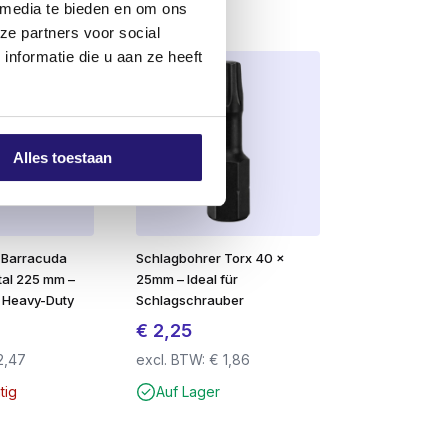
 media te bieden en om ons
ze partners voor social
nformatie die u aan ze heeft
Alles toestaan
t Barracuda
Schlagbohrer Torx 40 x
etal 225 mm –
25mm – Ideal für
– Heavy-Duty
Schlagschrauber
€
2,25
2,47
excl. BTW:
€
1,86
tig
Auf Lager