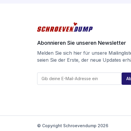
Abonnieren Sie unseren Newsletter
Melden Sie sich hier für unsere Mailinglis
seien Sie der Erste, der neue Updates erhä
*
E
E
A
-
-
M
M
a
a
i
i
l
l
*
E
-
M
a
i
© Copyright Schroevendump 2026
l