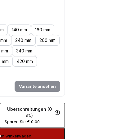
mm
140 mm
160 mm
 mm
240 mm
260 mm
0 mm
340 mm
0 mm
420 mm
Variante ansehen
Überschreitungen (0
st.)
Sparen Sie
€
0,00
In winkelwagen