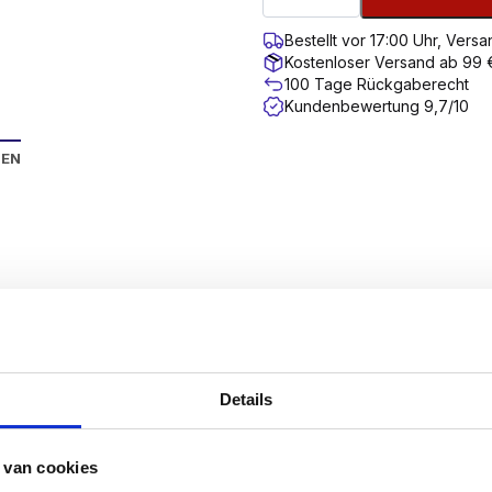
Bestellt vor 17:00 Uhr, Ver
Kostenloser Versand ab 99 
100 Tage Rückgaberecht
Kundenbewertung 9,7/10
NEN
lzbauschrauben oder Tellerkopfschrauben, sind
für die 
e Senkkopf sorgt dafür, dass die Schraube einen großen 
ell und einfach macht.
lz eindringen?
Details
ärke x 2,5
. Für ein 10 mm starkes Brett benötigen Sie als
 sicher sein, dass Ihre Konstruktion sicher befestigt ist.
 van cookies