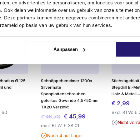
ent en advertenties te personaliseren, om functies voor social
. Ook delen we informatie over uw gebruik van onze site met on
e. Deze partners kunnen deze gegevens combineren met andere i
hl
erzameld op basis van uw gebruik van hun services.
pf
r mehr Bohrleistung
ung
imale Verschraubbarkeit
Aanpassen
Rhodius Ø 125
Schnäppcheneimer 1200x
Stichsägeblat
hl und
Silvermate
Stepdrill Bi-M
l
Spanplattenschrauben
Holz & Metall 
geteiltes Gewinde 4,5x50mm
€
2,99
TX20 Verzinkt
,60
excl. BTW:
€
Ursprünglicher
Aktueller
€
45,99
€
48,78
Nicht vorrä
Preis
Preis
excl. BTW:
€
38,01
war:
ist:
Noch 4 auf Lager