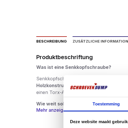
BESCHREIBUNG
ZUSÄTZLICHE INFORMATIO
Produktbeschriftung
Was ist eine Senkkopfschraube?
Senkkopfschrauben, auch bekannt als Ho
Holzkonstruktionen bestimmt
. Der groß
einen Torx-Antrieb, der die Montage schn
Wie weit sollte eine Schraube in das Ho
Toestemming
Mehr anzeigen
Die Faustregel lautet wie folgt:
Materialst
diese Regel befolgen, können Sie zumindest
Deze website maakt gebruik