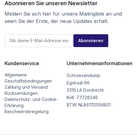
Abonnieren Sie unseren Newsletter
Melden Sie sich hier für unsere Mailingliste an und
seien Sie der Erste, der neue Updates erhält.
E
E
-
Abonnieren
-
M
M
a
a
i
i
l
l
Kundenservice
Unternehmensinformationen
E
*
-
M
Allgemeine
Schroevendump
a
Geschäftsbedingungen
Egstraat 66
i
Zahlung und Versand
l
3319 LA Dordrecht
Rücksendungen
*
KvK: 77728246
Datenschutz- und Cookie-
BTW: NL861112556B01
Erklärung
Beschwerderegelung