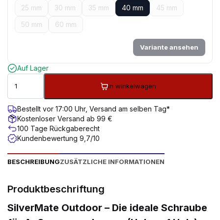
25 mm
30 mm
35 mm
40 mm
45 mm
50 mm
60 mm
Variante ansehen
Auf Lager
In winkelwagen
Bestellt vor 17:00 Uhr, Versand am selben Tag*
Kostenloser Versand ab 99 €
100 Tage Rückgaberecht
Kundenbewertung 9,7/10
BESCHREIBUNG
ZUSÄTZLICHE INFORMATIONEN
Produktbeschriftung
SilverMate Outdoor – Die ideale Schraube