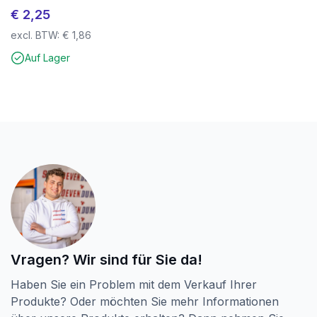
Widerstandsfähig gegen schlechtes Wetter
€
2,25
SilverMate Outdoor – gebaut für den Außenbereich.
excl. BTW:
€
1,86
Für die Ewigkeit gemacht.
Auf Lager
Vragen? Wir sind für Sie da!
Haben Sie ein Problem mit dem Verkauf Ihrer
Produkte? Oder möchten Sie mehr Informationen