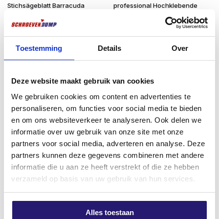
Stichsägeblatt Barracuda
professional Hochklebende
Im Gegensatz zu vielen Edelstahlschrauben sind
Stepdrill Bi-Metal 225 mm – Holz
Dichtungsmasse G70 weiß
SilverMate Outdoor-Schrauben
bis zu doppelt so
& Metall – Heavy-Duty
290ml
stark
und
minimieren so das
Risiko,
beim Eindrehen
Ursprünglicher
Aktueller
€
2,99
€
4,80
€
5,50
ab
zubrechen – selbst in Hartholz oder bei hoher
Toestemming
Details
Over
Preis
Preis
Belastung. Sie bieten also sowohl dem Profi als auch
excl. BTW:
€
2,47
excl. BTW:
€
3,97
war:
ist:
dem Heimwerker Sicherheit.
Nicht vorrätig
Auf Lager
€ 5,50
€ 4,80.
Deze website maakt gebruik van cookies
Perfekt im Gebrauch
We gebruiken cookies om content en advertenties te
Magnetisch
: bleibt fest mit dem Bit verbunden,
personaliseren, om functies voor social media te bieden
ideal für Arbeiten über Kopf oder mit einer Hand.
en om ons websiteverkeer te analyseren. Ook delen we
informatie over uw gebruik van onze site met onze
TX-Antrieb (Torx
): für optimalen Halt ohne
partners voor social media, adverteren en analyse. Deze
Abrutschen.
partners kunnen deze gegevens combineren met andere
TX-20 bei Ø 3,5 bis Ø 5,0 mm
: für eine solide
informatie die u aan ze heeft verstrekt of die ze hebben
und sichere Verarbeitung.
verzameld op basis van uw gebruik van hun services.
Reibungsloses Einschrauben
durch niedrigen
Stanley Impact Line Mill
Klebeband Tesa 50mm x 50m
Reibungskoeffizienten und feine Gewinde.
Alles toestaan
PowerWinder 30m – 0-47-460
grau