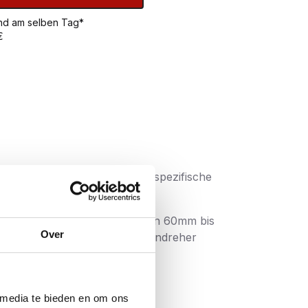
sand am selben Tag*
€
igene optimale Steigung und spezifische
n. Die längeren Schrauben, von 60mm bis
Over
önnen. Die heutigen Schraubendreher
indestens ebenbürtig sind:
 media te bieden en om ons