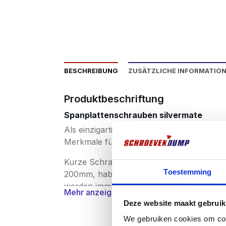
BESCHREIBUNG
ZUSÄTZLICHE INFORMATIO
Produktbeschriftung
Spanplattenschrauben silvermate
Als einzigartige Schraube auf dem Markt 
Merkmale für jede Länge und jeden Durchme
Kurze Schrauben hingegen haben eine kle
Toestemming
200mm, haben eine zunehmende Steigung,
werden immer stärker und schneller und s
Mehr anzeigen
Deze website maakt gebruik
Der Fokus der SilverMate Next-Generation
We gebruiken cookies om cont