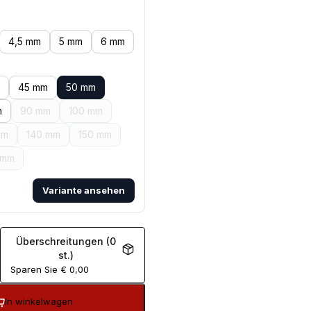
4,5 mm
5 mm
6 mm
45 mm
50 mm
m
90 mm
100 mm
mm
140 mm
150 mm
 mm
Variante ansehen
Überschreitungen (0
st.)
Sparen Sie
€
0,00
In winkelwagen