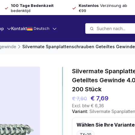
100 Tage Bedenkzeit
Kostenlos
Verzinsung ab
bedenktijd
€99
op
Kontakt
Deutsch
lgewinde
Silvermate Spanplattenschrauben Geteiltes Gewinde 
Silvermate Spanplat
Geteiltes Gewinde 4.
200 Stück
Ursprünglicher
Aktueller
€
7,69
€
7,90
Excl. btw
€
6,36
Preis
Preis
Variant:
Silvermate Spanplattenschrauben Getei
war:
ist:
€ 7,90
€ 7,69.
Wählen Sie Ihre Variante
TX-20