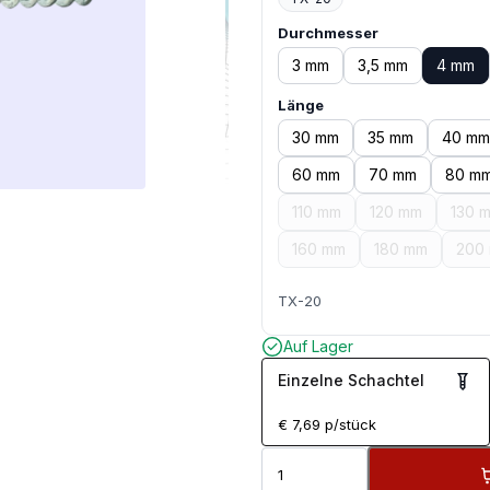
Durchmesser
3 mm
3,5 mm
4 mm
Länge
30 mm
35 mm
40 mm
60 mm
70 mm
80 m
110 mm
120 mm
130 
160 mm
180 mm
200
TX-20
Auf Lager
Einzelne Schachtel
€
7,69
p/stück