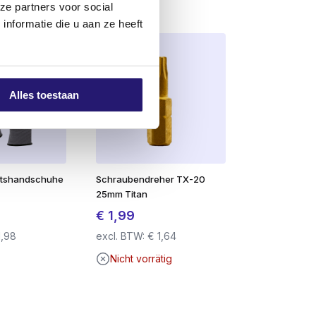
rehungen ins Holz. Vor allem bei
ze partners voor social
nformatie die u aan ze heeft
g
deutlich weniger ab
. Durchmesser 4.0,
uf dem Markt erhältlichen Marken.
m 25-30 % geringer.
Alles toestaan
er Spitze ein
geringes Spaltrisiko
, wenn
en Flachkopf ausgestattet, der sie zu
itshandschuhe
Schraubendreher TX-20
25mm Titan
eren eine problemlose Verarbeitung. Die
€
1,99
 mit hochwertigen Schrauben arbeiten, die
1,98
excl. BTW:
€
1,64
der Hersteller angibt, dass das Produkt
Nicht vorrätig