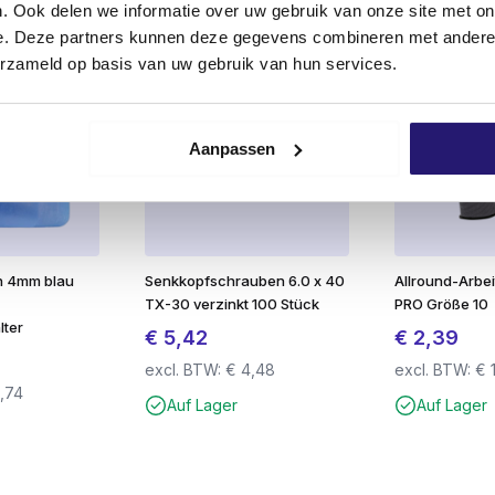
erMate Next Generation Schraube schon bei den ersten Umd
. Ook delen we informatie over uw gebruik van onze site met on
 erfordert dies oft viel mehr Druck.
e. Deze partners kunnen deze gegevens combineren met andere i
eneration
brechen
unter hoher Schraubendreherbelastun
erzameld op basis van uw gebruik van hun services.
neration
sind spürbar leichter
als die fast aller anderen a
t 5,0 und 6,0 Durchmesser ist der Einschraubwiderstand u
Aanpassen
eration haben aufgrund des speziellen
Fräsgewindes
an d
Brettes oder einer Leiste verwendet wird.
nen Torx (TX) Antrieb. Die Schraube ist mit einem doppelt
n 4mm blau
Senkkopfschrauben 6.0 x 40
Allround-Arbe
erzinkten Version erhältlich.
TX-30 verzinkt 100 Stück
PRO Größe 10
r breiten Palette von Anwendungen eingesetzt und garanti
lter
€
5,42
€
2,39
eng kontrolliert. So können Sie sicher sein, dass Sie nur
excl. BTW:
€
4,48
excl. BTW:
€
en tragen daher ein CE- und ein ETA-Gütesiegel, mit denen 
,74
Auf Lager
Auf Lager
heit, Umwelt und Verbraucherschutz entspricht.
et?