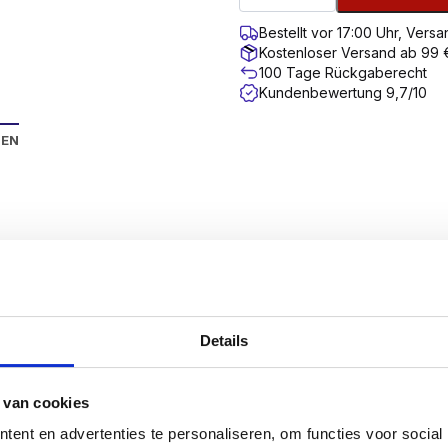
Bestellt vor 17:00 Uhr, Ver
Kostenloser Versand ab 99 
100 Tage Rückgaberecht
Kundenbewertung 9,7/10
NEN
haben die Schrauben der SilverMate Next Generation ihre e
sser, die leicht oder stark eingepasst sind.
inere Steigung, um einen hohen Ausreißwert zu erreiche
Details
 so dass diese Schrauben schneller eingedreht werden k
paren so eine Menge Zeit.
 van cookies
 liegt auf 4 Funktionen, die den bekanntesten A-Marken m
ent en advertenties te personaliseren, om functies voor social