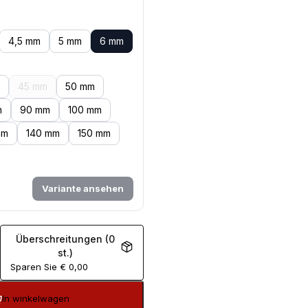
4,5 mm
5 mm
6 mm
45 mm
50 mm
m
90 mm
100 mm
mm
140 mm
150 mm
Variante ansehen
Überschreitungen (0
st.)
Sparen Sie
€
0,00
In winkelwagen