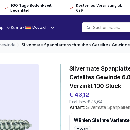
100 Tage Bedenkzeit
Kostenlos
Verzinsung ab
bedenktijd
€99
op
Kontakt
Deutsch
lgewinde
Silvermate Spanplattenschrauben Geteiltes Gewinde 
Silvermate Spanplat
Geteiltes Gewinde 6.
Verzinkt 100 Stück
€
43,12
Excl. btw
€
35,64
Variant:
Silvermate Spanplattenschrauben Getei
Wählen Sie Ihre Variante
TX-30