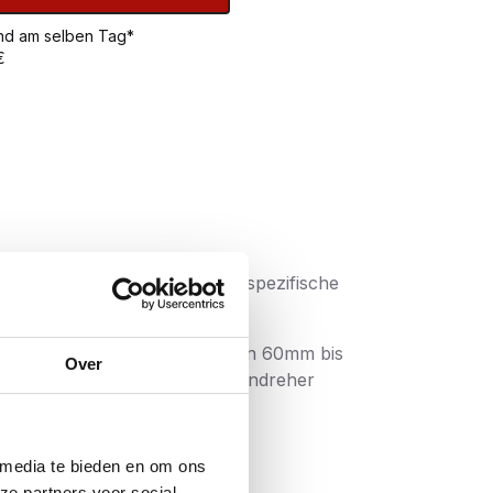
sand am selben Tag*
€
igene optimale Steigung und spezifische
n. Die längeren Schrauben, von 60mm bis
Over
önnen. Die heutigen Schraubendreher
indestens ebenbürtig sind:
 media te bieden en om ons
ze partners voor social