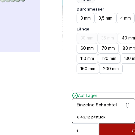
Durchmesser
3 mm
3,5 mm
4 mm
Länge
30 mm
35 mm
40 mm
60 mm
70 mm
80 m
110 mm
120 mm
130 
160 mm
200 mm
Auf Lager
Einzelne Schachtel
€
43,12
p/stück