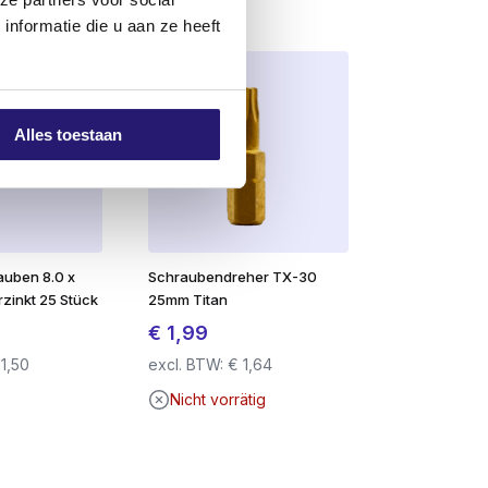
rehungen ins Holz. Vor allem bei
nformatie die u aan ze heeft
g
deutlich weniger ab
. Durchmesser 4.0,
uf dem Markt erhältlichen Marken.
m 25-30 % geringer.
Alles toestaan
er Spitze ein
geringes Spaltrisiko
, wenn
en Flachkopf ausgestattet, der sie zu
uben 8.0 x
Schraubendreher TX-30
zinkt 25 Stück
25mm Titan
eren eine problemlose Verarbeitung. Die
€
1,99
 mit hochwertigen Schrauben arbeiten, die
1,50
excl. BTW:
€
1,64
der Hersteller angibt, dass das Produkt
Nicht vorrätig