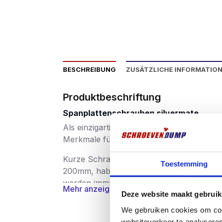
BESCHREIBUNG
ZUSÄTZLICHE INFORMATIO
Produktbeschriftung
Spanplattenschrauben silvermate
Als einzigartige Schraube auf dem Markt 
Merkmale für jede Länge und jeden Durchme
Kurze Schrauben hingegen haben eine kle
Toestemming
200mm, haben eine zunehmende Steigung,
werden immer stärker und schneller und s
Mehr anzeigen
Deze website maakt gebruik
Der Fokus der SilverMate Next-Generation
We gebruiken cookies om cont
websiteverkeer te analyseren