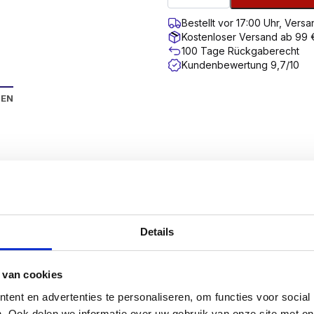
Bestellt vor 17:00 Uhr, Ver
Kostenloser Versand ab 99 
100 Tage Rückgaberecht
Kundenbewertung 9,7/10
NEN
haben die Schrauben der SilverMate Next Generation ihre e
sser, die leicht oder stark eingepasst sind.
inere Steigung, um einen hohen Ausreißwert zu erreiche
Details
 so dass diese Schrauben schneller eingedreht werden k
paren so eine Menge Zeit.
 van cookies
 liegt auf 4 Funktionen, die den bekanntesten A-Marken m
ent en advertenties te personaliseren, om functies voor social
. Ook delen we informatie over uw gebruik van onze site met on