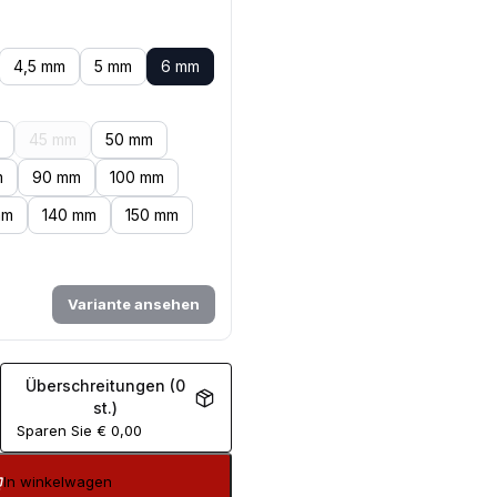
4,5 mm
5 mm
6 mm
45 mm
50 mm
m
90 mm
100 mm
mm
140 mm
150 mm
Variante ansehen
Überschreitungen (0
st.)
Sparen Sie
€
0,00
In winkelwagen