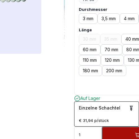
Durchmesser
3 mm
3,5 mm
4 mm
Länge
30 mm
35 mm
40 mm
60 mm
70 mm
80 m
110 mm
120 mm
130 
180 mm
200 mm
Auf Lager
Einzelne Schachtel
€
31,94
p/stück