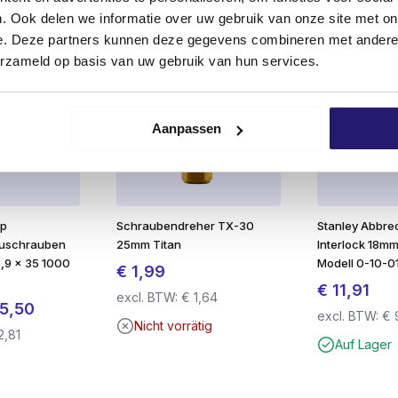
erMate Next Generation Schraube schon bei den ersten Umd
. Ook delen we informatie over uw gebruik van onze site met on
 erfordert dies oft viel mehr Druck.
e. Deze partners kunnen deze gegevens combineren met andere i
eneration
brechen
unter hoher Schraubendreherbelastun
erzameld op basis van uw gebruik van hun services.
neration
sind spürbar leichter
als die fast aller anderen a
t 5,0 und 6,0 Durchmesser ist der Einschraubwiderstand u
eration haben aufgrund des speziellen
Fräsgewindes
an d
Aanpassen
Brettes oder einer Leiste verwendet wird.
nen Torx (TX) Antrieb. Die Schraube ist mit einem doppelt
mp
Schraubendreher TX-30
Stanley Abbr
erzinkten Version erhältlich.
auschrauben
25mm Titan
Interlock 18mm
r breiten Palette von Anwendungen eingesetzt und garanti
,9 x 35 1000
Modell 0-10-0
€
1,99
eng kontrolliert. So können Sie sicher sein, dass Sie nur
€
11,91
excl. BTW:
€
1,64
en tragen daher ein CE- und ein ETA-Gütesiegel, mit denen 
prünglicher
Aktueller
5,50
excl. BTW:
€
Nicht vorrätig
heit, Umwelt und Verbraucherschutz entspricht.
is
Preis
2,81
Auf Lager
:
ist:
et?
6,50
€ 15,50.