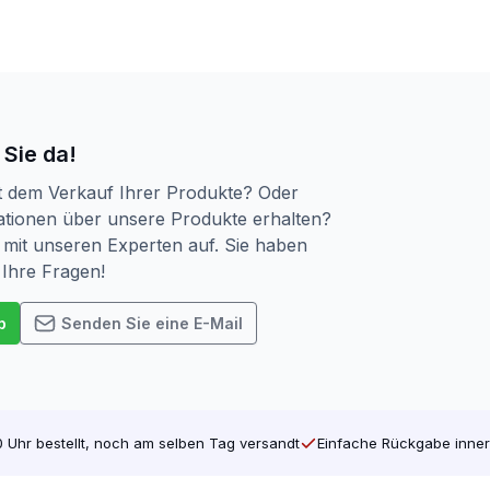
ich perfekt für die Verwendung in verschiedenen Holzarten
aterial. Die idealen Qualitätsschrauben für Konstruktione
Ausführungen. Sie haben Teilgewinde und Vollgewinde. Tei
. Die Schraube wird häufig zum Festziehen von Holzverbin
n von Brettern, Befestigen von Holzbrettern usw. Vollge
 Sie da!
t Schraubgewinde verläuft das Gewinde bis zum oberen E
t dem Verkauf Ihrer Produkte? Oder
tionen über unsere Produkte erhalten?
sehr wichtig. Es gibt verschiedene Arten, denken Sie zum B
mit unseren Experten auf. Sie haben
gsten verwendete Schraube auf dem Markt. Auf dem Vormars
 Ihre Fragen!
 Schraube, so dass Ihre Maschine nicht abrutscht. Das ist
den passenden Bit für jede Schraube. Kaufen Sie also all
p
Senden Sie eine E-Mail
h die Verpackung geändert. Die vertraute Schachtel ist die g
ltrennung kein Plastik mehr enthält.
 Uhr bestellt, noch am selben Tag versandt
Einfache Rückgabe inner
 bei screwdump.de und werfen Sie einen Blick auf unsere
In