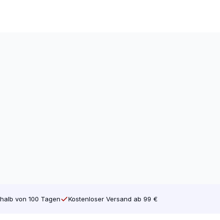
 für den Innenbereich wie Fichte, Kiefer,
n wie Vorwände, Verkleidungsschrauben,
lgewinde bedeutet, dass die Schraube
dungen verwendet, z.B. zum Herstellen
windeschrauben sind das Gegenteil von
nde des Holzes.
eispiel an die Kreuzschlitzschraube
ch sind Torx-Schrauben. Mit einem Torx-
 einer der Gründe, warum wir nur Torx-
e Ihre Schrauben online bei
leiche geblieben, aber sie hat jetzt kein
halb von 100 Tagen
Kostenloser Versand ab 99 €
stragram-Seite.