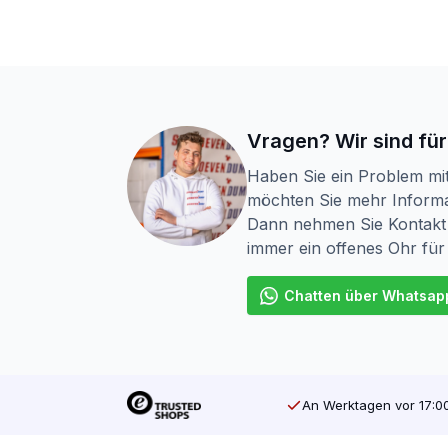
SilverMate Spanplattenschrauben eignen s
Sperrholz, Unterlagsplatten aus Plattenm
Verkleidungen und Dachkonstruktionen
Torx-Schrauben gibt es in verschiedenen 
teilweise mit einem Gewinde versehen ist
von Wänden, Harken von Decken, Montiere
Vragen? Wir sind für
Schraubengewinde. Bei Holzschrauben mi
Haben Sie ein Problem mi
möchten Sie mehr Informa
Der Antrieb einer Schraube ist ebenfalls 
Dann nehmen Sie Kontakt 
(Pozidriv). Dies ist die bisher am häufi
immer ein offenes Ohr für
Antrieb hat Ihr Werkzeug viel Halt an der
Schrauben verkaufen. Wir verkaufen auch 
Chatten über Whatsap
screwdump.com
Bei der SilverMate Next Generation hat sic
Sichtfenster mehr, so dass sie bei der Mül
An Werktagen vor 17:00
Holen Sie sich Qualität zum besten Preis