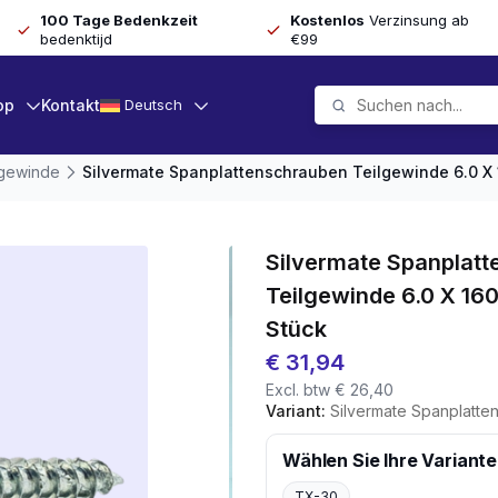
100 Tage Bedenkzeit
Kostenlos
Verzinsung ab
bedenktijd
€99
op
Kontakt
Deutsch
lgewinde
Silvermate Spanplattenschrauben Teilgewinde 6.0 X 
Silvermate Spanplat
Teilgewinde 6.0 X 16
Stück
€
31,94
Excl. btw
€
26,40
Variant:
Silvermate Spanplattenschrauben Te
Wählen Sie Ihre Variante
TX-30