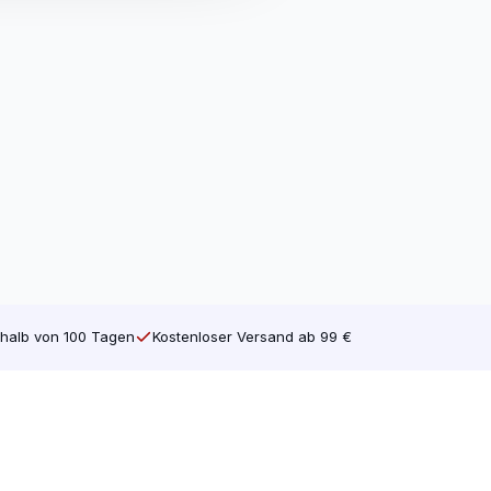
uf dem Markt erhältlichen Marken.
m 25-30 % geringer.
er Spitze ein
geringes Spaltrisiko
, wenn
en Flachkopf ausgestattet, der sie zu
eren eine problemlose Verarbeitung. Die
 mit hochwertigen Schrauben arbeiten, die
der Hersteller angibt, dass das Produkt
halb von 100 Tagen
Kostenloser Versand ab 99 €
 für den Innenbereich wie Fichte, Kiefer,
n wie Vorwände, Verkleidungsschrauben,