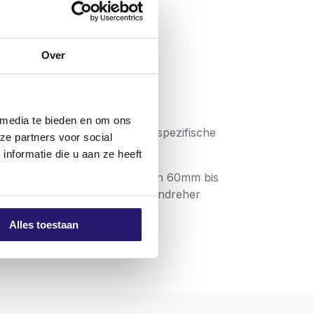
Over
 media te bieden en om ons
igene optimale Steigung und spezifische
ze partners voor social
nformatie die u aan ze heeft
n. Die längeren Schrauben, von 60mm bis
önnen. Die heutigen Schraubendreher
Alles toestaan
indestens ebenbürtig sind:
rehungen ins Holz. Vor allem bei
g
deutlich weniger ab
. Durchmesser 4.0,