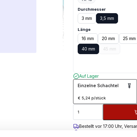
Durchmesser
3 mm
3,5 mm
Länge
16 mm
20 mm
25 mm
40 mm
45 mm
Auf Lager
Einzelne Schachtel
€
5,24
p/stück
Bestellt vor 17:00 Uhr, Ver
Kostenloser Versand ab 99 