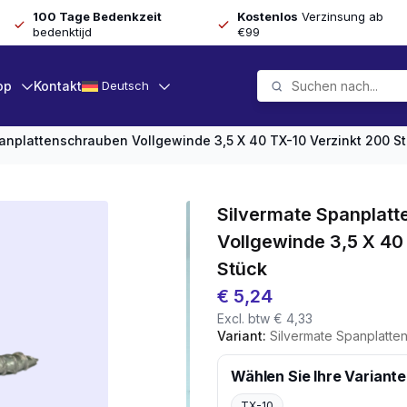
100 Tage Bedenkzeit
Kostenlos
Verzinsung ab
bedenktijd
€99
op
Kontakt
Deutsch
anplattenschrauben Vollgewinde 3,5 X 40 TX-10 Verzinkt 200 S
Silvermate Spanplat
Vollgewinde 3,5 X 40
Stück
€
5,24
Excl. btw
€
4,33
Variant:
Silvermate Spanplattenschrauben V
Wählen Sie Ihre Variante
TX-10