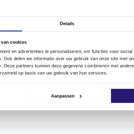
100 Tage Rückgaberecht
Kundenbewertung 9,7/10
NEN
REZENSIONEN (0)
Details
 van cookies
ent en advertenties te personaliseren, om functies voor social
haben die Schrauben der SilverMate Next Generation ihre e
. Ook delen we informatie over uw gebruik van onze site met on
sser, die leicht oder stark eingepasst sind.
e. Deze partners kunnen deze gegevens combineren met andere i
erzameld op basis van uw gebruik van hun services.
inere Steigung, um einen hohen Ausreißwert zu erreiche
 so dass diese Schrauben schneller eingedreht werden k
paren so eine Menge Zeit.
Aanpassen
 liegt auf 4 Funktionen, die den bekanntesten A-Marken m
erMate Next Generation Schraube schon bei den ersten Umd
 erfordert dies oft viel mehr Druck.
eneration
brechen
unter hoher Schraubendreherbelastun