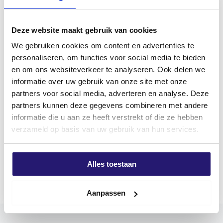
100 Tage Rückgaberecht
Kundenbewertung 9,7/10
Deze website maakt gebruik van cookies
BESCHREIBUNG
ZUSÄTZLICHE INFORMATIONEN
We gebruiken cookies om content en advertenties te
personaliseren, om functies voor social media te bieden
Produktbeschriftung
en om ons websiteverkeer te analyseren. Ook delen we
informatie over uw gebruik van onze site met onze
Spanplattenschrauben silvermate
partners voor social media, adverteren en analyse. Deze
Als einzigartige Schraube auf dem Markt haben die
partners kunnen deze gegevens combineren met andere
Schrauben der SilverMate Next Generation ihre
informatie die u aan ze heeft verstrekt of die ze hebben
eigene optimale Steigung und spezifische Merkmale
verzameld op basis van uw gebruik van hun services.
für jede Länge und jeden Durchmesser, die leicht oder
stark eingepasst sind.
Mehr anzeigen
Alles toestaan
Kurze Schrauben hingegen haben eine kleinere
Steigung, um einen hohen Ausreißwert zu erreichen.
Die längeren Schrauben, von 60mm bis 200mm,
Aanpassen
haben eine zunehmende Steigung, so dass diese
Schrauben schneller eingedreht werden können. Die