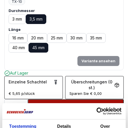
TX-10
Durchmesser
3 mm
3,5 mm
Länge
16 mm
20 mm
25 mm
30 mm
35 mm
40 mm
45 mm
Variante ansehen
Auf Lager
Einzelne Schachtel
Überschreitungen (0
st.)
€
5,65
p/stück
Sparen Sie
€
0,00
In winkelwagen
Bestellt vor 17:00 Uhr, Versand am selben Tag*
Kostenloser Versand ab 99 €
Toestemming
Details
Over