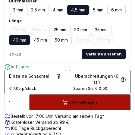
Durchmesser
3 mm
3,5 mm
4 mm
4,5 mm
5 mm
6 mm
Länge
16 mm
20 mm
25 mm
30 mm
35 mm
40 mm
45 mm
50 mm
60 mm
70 mm
Variante ansehen
TX-20
Auf Lager
Einzelne Schachtel
Überschreitungen (0
st.)
€
7,05
p/stück
Sparen Sie
€
0,00
In winkelwagen
Bestellt vor 17:00 Uhr, Versand am selben Tag*
Kostenloser Versand ab 99 €
100 Tage Rückgaberecht
Kundenbewertung 9,7/10