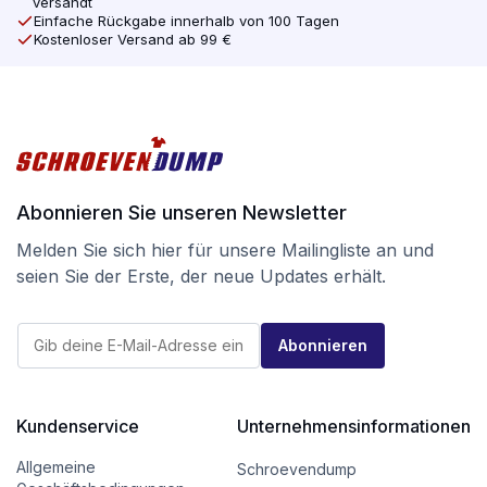
versandt
online bei screwdump.com
Einfache Rückgabe innerhalb von 100 Tagen
Kostenloser Versand ab 99 €
Bei der SilverMate Next Generation hat sich die
Verpackung geändert. Die vertraute Schachtel ist die
gleiche geblieben, aber sie hat jetzt kein Sichtfenster
mehr, so dass sie bei der Mülltrennung kein Plastik
mehr enthält.
Abonnieren Sie unseren Newsletter
Holen Sie sich Qualität zum besten Preis bei
Melden Sie sich hier für unsere Mailingliste an und
screwdump.de und werfen Sie einen Blick auf unsere
seien Sie der Erste, der neue Updates erhält.
Instragram-Seite.
E
E
-
Abonnieren
-
M
M
a
a
i
i
l
l
Kundenservice
Unternehmensinformationen
E
*
-
M
Allgemeine
Schroevendump
a