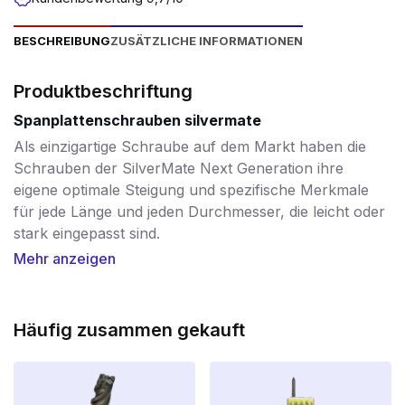
BESCHREIBUNG
ZUSÄTZLICHE INFORMATIONEN
Produktbeschriftung
Spanplattenschrauben silvermate
Als einzigartige Schraube auf dem Markt haben die
Schrauben der SilverMate Next Generation ihre
eigene optimale Steigung und spezifische Merkmale
für jede Länge und jeden Durchmesser, die leicht oder
stark eingepasst sind.
Mehr anzeigen
Kurze Schrauben hingegen haben eine kleinere
Steigung, um einen hohen Ausreißwert zu erreichen.
Die längeren Schrauben, von 60mm bis 200mm,
Häufig zusammen gekauft
haben eine zunehmende Steigung, so dass diese
Schrauben schneller eingedreht werden können. Die
heutigen Schraubendreher werden immer stärker und
schneller und sparen so eine Menge Zeit.