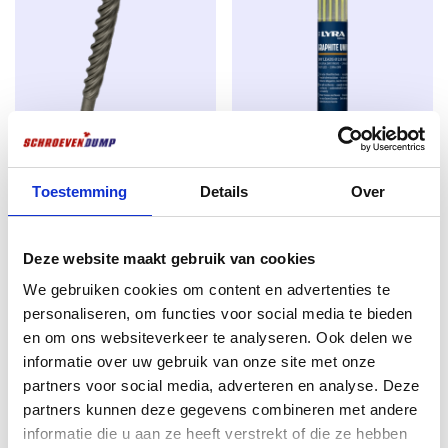
Der Fokus der SilverMate Next-Generation liegt auf 4
Funktionen, die den bekanntesten A-Marken
mindestens ebenbürtig sind:
1)
Mit
wenig Anpressdruck
geht die SilverMate Next
Generation Schraube schon bei den ersten
Umdrehungen ins Holz. Vor allem bei Schrauben mit
REX SDS-plus QX4 Betonbohrer
Nachfüllstifte Lyra/pica
Toestemming
Details
Over
einer Frässpitze vom Typ 17 erfordert dies oft viel
8.0 x 160mm – 4-Fräser – Für
Trockener Textmarker – grau –
mehr Druck.
Beton & Stein – Arbeitslänge
12 Stück
100mm
2)
SilverMate Schrauben der nächsten Generation
€
8,99
Deze website maakt gebruik van cookies
brechen
unter hoher Schraubendreherbelastung
€
5,53
excl. BTW:
€
7,43
deutlich weniger ab
. Durchmesser 4.0, 4.5 und 5.0
We gebruiken cookies om content en advertenties te
excl. BTW:
€
4,57
Auf Lager
sind verstärkt.
personaliseren, om functies voor social media te bieden
Auf Lager
3)
Die Schrauben der SilverMate Next Generation
en om ons websiteverkeer te analyseren. Ook delen we
sind spürbar leichter
als die fast aller anderen auf
informatie over uw gebruik van onze site met onze
dem Markt erhältlichen Marken. Insbesondere bei den
partners voor social media, adverteren en analyse. Deze
längeren Größen mit 5,0 und 6,0 Durchmesser ist der
partners kunnen deze gegevens combineren met andere
Einschraubwiderstand um 25-30 % geringer.
informatie die u aan ze heeft verstrekt of die ze hebben