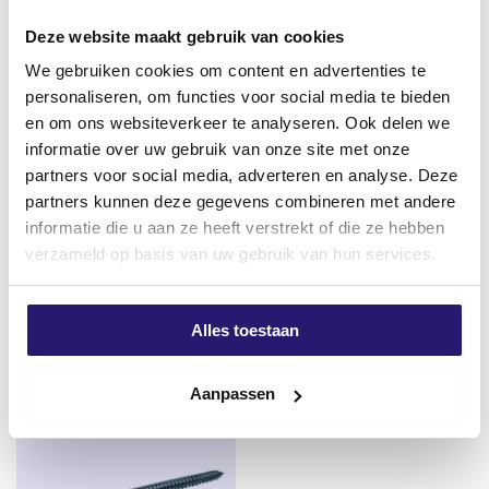
Holz-/Metallarbeiten
Deze website maakt gebruik van cookies
We gebruiken cookies om content en advertenties te
personaliseren, om functies voor social media te bieden
en om ons websiteverkeer te analyseren. Ook delen we
informatie over uw gebruik van onze site met onze
partners voor social media, adverteren en analyse. Deze
SilverMate Outdoor-Schrauben
professional Hochklebende
partners kunnen deze gegevens combineren met andere
4,0×40 AR-beschichtet
Dichtungsmasse G70 weiß
informatie die u aan ze heeft verstrekt of die ze hebben
Teilgewinde TX-20 200 Stück
290ml
verzameld op basis van uw gebruik van hun services.
Ursprünglicher
Aktueller
€
8,54
€
4,80
€
5,50
Preis
Preis
excl. BTW:
€
7,06
excl. BTW:
€
3,97
war:
ist:
Alles toestaan
Auf Lager
Auf Lager
€ 5,50
€ 4,80.
Aanpassen