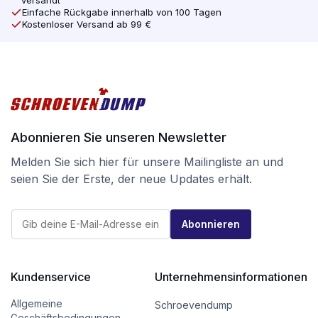
versandt
Einfache Rückgabe innerhalb von 100 Tagen
Kostenloser Versand ab 99 €
Abonnieren Sie unseren Newsletter
Melden Sie sich hier für unsere Mailingliste an und
seien Sie der Erste, der neue Updates erhält.
*
E
E
Abonnieren
-
-
M
M
a
a
i
i
l
Kundenservice
Unternehmensinformationen
l
*
E
-
Allgemeine
Schroevendump
M
Geschäftsbedingungen