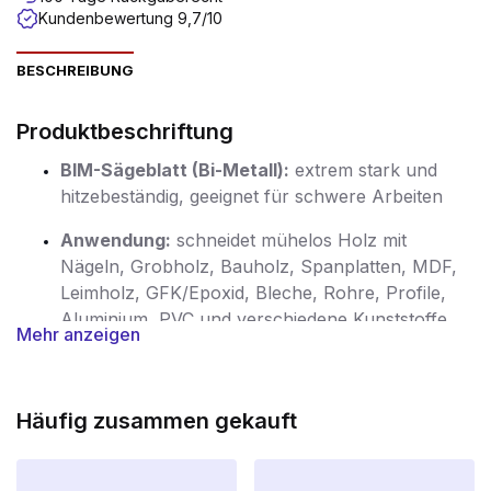
Kundenbewertung 9,7/10
BESCHREIBUNG
Produktbeschriftung
BIM-Sägeblatt (Bi-Metall):
extrem stark und
hitzebeständig, geeignet für schwere Arbeiten
Anwendung:
schneidet mühelos Holz mit
Nägeln, Grobholz, Bauholz, Spanplatten, MDF,
Leimholz, GFK/Epoxid, Bleche, Rohre, Profile,
Aluminium, PVC und verschiedene Kunststoffe
Mehr anzeigen
Abmessungen:
Gesamtlänge 225 mm,
bearbeitbare Länge 205 mm
, Universalschaft
passend für die meisten Säbelsägen
Häufig zusammen gekauft
Kompatibilität:
geeignet für AEG, Atlas Copco,
Bosch, Dewalt, Fein, Flex, Hitachi, Makita,