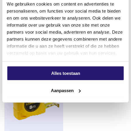
Benutzerfreundlichkeit für alle Ihre Messaufgaben.
We gebruiken cookies om content en advertenties te
personaliseren, om functies voor social media te bieden
en om ons websiteverkeer te analyseren. Ook delen we
Trennscheibe Rhodius Ø 125 x
Bauschuttsäcke / Bauschutt
informatie over uw gebruik van onze site met onze
1,0mm für Stahl und rostfreien
schwere Qualität
partners voor social media, adverteren en analyse. Deze
Stahl
€
0,50
partners kunnen deze gegevens combineren met andere
€
0,72
excl. BTW:
€
0,41
informatie die u aan ze heeft verstrekt of die ze hebben
excl. BTW:
€
0,60
verzameld op basis van uw gebruik van hun services.
Auf Lager
Auf Lager
Alles toestaan
Aanpassen