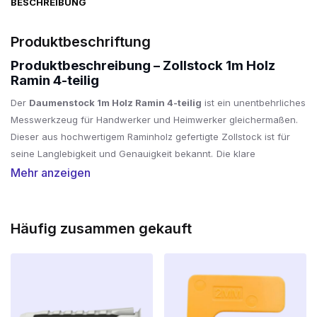
BESCHREIBUNG
Produktbeschriftung
Produktbeschreibung – Zollstock 1m Holz
Ramin 4-teilig
Der
Daumenstock 1m Holz Ramin 4-teilig
ist ein unentbehrliches
Messwerkzeug für Handwerker und Heimwerker gleichermaßen.
Dieser aus hochwertigem Raminholz gefertigte Zollstock ist für
seine Langlebigkeit und Genauigkeit bekannt.
Die klare
Millimetereinteilung und die stabilen Messingscharniere sorgen für
Mehr anzeigen
zuverlässige Messungen bei jeder Arbeit.
Dank seines 4-teiligen Designs lässt sich der Zollstock kompakt
Häufig zusammen gekauft
zusammenfalten, so dass er leicht in jedem Werkzeugkasten
mitgeführt werden kann.
Egal, ob Sie auf dem Bau, in der
Holzbearbeitung oder bei Heimwerkerprojekten arbeiten, dieser
Zollstock bietet die Präzision, die Sie brauchen.
Hauptmerkmale: