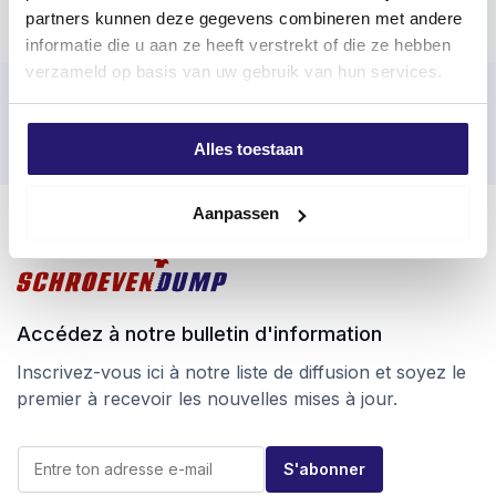
partners kunnen deze gegevens combineren met andere
informatie die u aan ze heeft verstrekt of die ze hebben
verzameld op basis van uw gebruik van hun services.
Commandé avant 17h00 les jours ouvrables, expédié le jour
même
Alles toestaan
Retour facile sous 100 jours
Livraison gratuite à partir de 99 €
Aanpassen
Accédez à notre bulletin d'information
Inscrivez-vous ici à notre liste de diffusion et soyez le
premier à recevoir les nouvelles mises à jour.
E
E
-
S'abonner
-
m
m
a