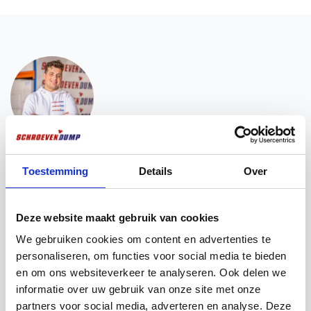
Vous voulez ? Nous sommes là pour vous
aider !
Toestemming
Details
Over
Vous avez besoin d'une aide pour la mise en place
d'une vente ? Vous souhaitez obtenir plus
Deze website maakt gebruik van cookies
d'informations sur nos produits ? N'hésitez pas à
We gebruiken cookies om content en advertenties te
prendre contact avec nos experts. Ils ont déjà bien
personaliseren, om functies voor social media te bieden
compris ce que vous attendiez d'eux !
en om ons websiteverkeer te analyseren. Ook delen we
informatie over uw gebruik van onze site met onze
Chat via Whatsapp
Envoyez un e-mail
partners voor social media, adverteren en analyse. Deze