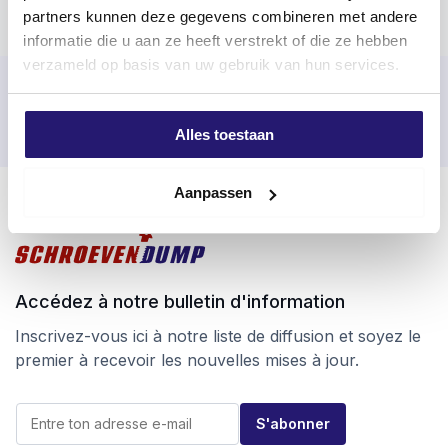
partners kunnen deze gegevens combineren met andere
informatie die u aan ze heeft verstrekt of die ze hebben
verzameld op basis van uw gebruik van hun services.
Commandé avant 17h00 les jours ouvrables, expédié le jour
même
Alles toestaan
Retour facile sous 100 jours
Livraison gratuite à partir de 99 €
Aanpassen
Accédez à notre bulletin d'information
Inscrivez-vous ici à notre liste de diffusion et soyez le
premier à recevoir les nouvelles mises à jour.
E
E
-
S'abonner
-
m
m
a