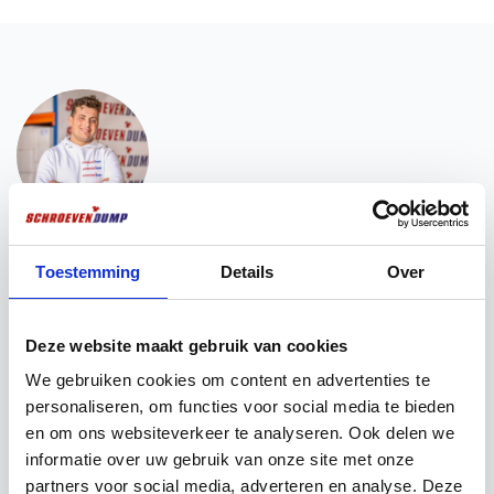
Vous voulez ? Nous sommes là pour vous
aider !
Toestemming
Details
Over
Vous avez besoin d'une aide pour la mise en place
d'une vente ? Vous souhaitez obtenir plus
Deze website maakt gebruik van cookies
d'informations sur nos produits ? N'hésitez pas à
We gebruiken cookies om content en advertenties te
prendre contact avec nos experts. Ils ont déjà bien
personaliseren, om functies voor social media te bieden
compris ce que vous attendiez d'eux !
en om ons websiteverkeer te analyseren. Ook delen we
informatie over uw gebruik van onze site met onze
Chat via Whatsapp
Envoyez un e-mail
partners voor social media, adverteren en analyse. Deze