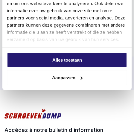
en om ons websiteverkeer te analyseren. Ook delen we
d'informations sur nos produits ? N'hésitez pas à
informatie over uw gebruik van onze site met onze
prendre contact avec nos experts. Ils ont déjà bien
partners voor social media, adverteren en analyse. Deze
compris ce que vous attendiez d'eux !
partners kunnen deze gegevens combineren met andere
informatie die u aan ze heeft verstrekt of die ze hebben
Chat via Whatsapp
Envoyez un e-mail
verzameld op basis van uw gebruik van hun services.
Alles toestaan
Commandé avant 17h00 les jours ouvrables, expédié le jour
même
Aanpassen
Retour facile sous 100 jours
Livraison gratuite à partir de 99 €
Accédez à notre bulletin d'information