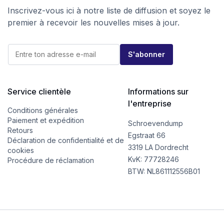
Inscrivez-vous ici à notre liste de diffusion et soyez le
premier à recevoir les nouvelles mises à jour.
E
E
-
S'abonner
-
m
m
a
a
i
i
l
l
Service clientèle
Informations sur
*
*
E
l'entreprise
-
Conditions générales
m
Paiement et expédition
Schroevendump
a
Retours
i
Egstraat 66
Déclaration de confidentialité et de
l
3319 LA Dordrecht
cookies
KvK: 77728246
Procédure de réclamation
BTW: NL861112556B01