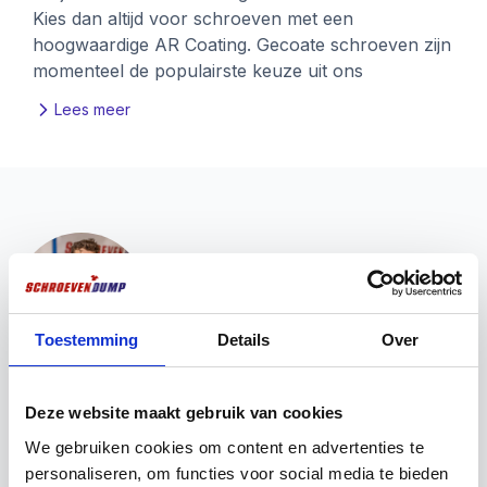
Kies dan altijd voor schroeven met een
hoogwaardige AR Coating. Gecoate schroeven zijn
momenteel de populairste keuze uit ons
assortiment – en dat is natuurlijk niet zonder reden.
Lees meer
Ze bieden namelijk de beste bescherming tegen
corrosie, zorgen voor een langere levensduur en
maken het schroefproces een stuk makkelijker.
De SilverMate Outdoor met AR Kaitex Coating is
hier een perfect voorbeeld van: sterk, duurzaam
én bestand tegen de zwaarste
weersomstandigheden. Ideaal voor al je
buitentoepassingen in hardhout, Douglas of ander
Toestemming
Details
Over
houtsoorten.
Vous voulez ? Nous sommes là pour vous
aider !
Deze website maakt gebruik van cookies
We gebruiken cookies om content en advertenties te
Vous avez besoin d'une aide pour la mise en place
personaliseren, om functies voor social media te bieden
d'une vente ? Vous souhaitez obtenir plus