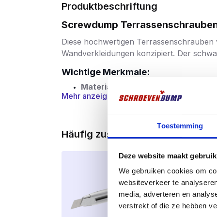
Produktbeschriftung
Screwdump Terrassenschrauben S
Diese hochwertigen Terrassenschrauben
Wandverkleidungen konzipiert. Der schwar
Wichtige Merkmale:
Material:
Hergestellt aus gehärtetem 
Mehr anzeigen
Schwarze Beschichtung:
Ausgestat
Schutz vor Korrosion gewährleistet.
Toestemming
Häufig zusammen gekauft
Kopfform:
Kleiner Linsenkopf mit Fr
Gewinde:
Teilgewinde mit Schaftrip
Deze website maakt gebruik
We gebruiken cookies om cont
Schneidspitze:
Scharfe Spitze für 
websiteverkeer te analyseren
media, adverteren en analys
Antrieb:
Der Torx-Einsatz verhindert
verstrekt of die ze hebben v
Anwendungen: