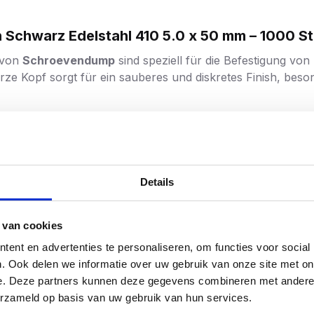
chwarz Edelstahl 410 5.0 x 50 mm – 1000 St
 von
Schroevendump
sind speziell für die Befestigung vo
ze Kopf sorgt für ein sauberes und diskretes Finish, beso
Edelstahl (SS 410) für zusätzliche Stärke und Haltbarkeit.
tet mit einer schwarzen Beschichtung (RAL9005), die eine
Details
äsrippen für schöne Senkungen ohne Splitter.
pen für optimalen Halt und einfache Handhabung.
 van cookies
ent en advertenties te personaliseren, om functies voor social
müheloses Eindrehen ohne Spaltung des Holzes.
. Ook delen we informatie over uw gebruik van onze site met on
e. Deze partners kunnen deze gegevens combineren met andere i
 ein Durchdrehen und bietet maximale Kontrolle.
erzameld op basis van uw gebruik van hun services.