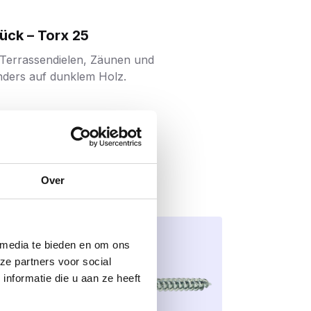
ück – Torx 25
n Terrassendielen, Zäunen und
nders auf dunklem Holz.
 saubere Oberfläche und zusätzlichen
Over
 media te bieden en om ons
ze partners voor social
nformatie die u aan ze heeft