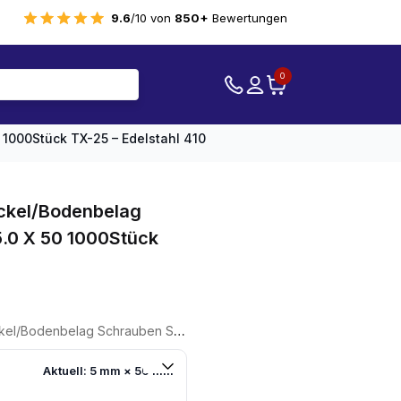
9.6
/10 von
850+
Bewertungen
0
1000Stück TX-25 – Edelstahl 410
eckel/Bodenbelag
.0 X 50 1000Stück
ler
uben Schwarz 5.0 X 50 1000Stück TX-25 - Edelstahl 410
6.
Aktuell: 5 mm × 50 mm