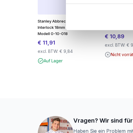
Geeignet für:
Terrassendielen
Stanley Abbrechmesser
Compriband ill
Interlock 18mm – Metall –
20/3-6mm anth
Zaunbretter
Modell 0-10-018
€
10,89
€
11,91
Verkleidung der Fassade
excl. BTW:
€
9
excl. BTW:
€
9,84
Unterstände und Gartenhäuser
Nicht vorrä
Auf Lager
Vorteil des RVS-410:
Der große Vorteil der
RVS-410
ist, dass d
Hinweis:
Bei der Verarbeitung in
Hartholz
der Schraube und sorgt für einen festen 
Vragen? Wir sind für
Haben Sie ein Problem mi