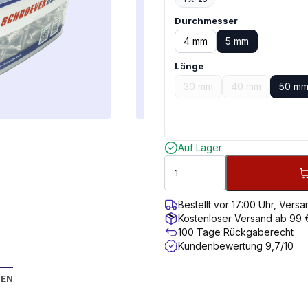
Durchmesser
4 mm
5 mm
Länge
30 mm
40 mm
50 m
Auf Lager
Bestellt vor 17:00 Uhr, Ver
Kostenloser Versand ab 99 
100 Tage Rückgaberecht
Kundenbewertung 9,7/10
NEN