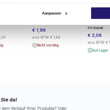
Aanpassen
bruck TP610
Schraubendreher TX-25
REX Steelmas
razit 8m
25mm Titan
Metallbohrer 
5% Kobalt
€
1,99
€
2,08
,00
excl. BTW:
€
1,64
excl. BTW:
€
1
tig
Nicht vorrätig
Auf Lager
iese Schrauben in den meisten Holzarten
ohne Vorbohren
v
empfehlen wir, mit einem geeigneten
Hartholzbohrer
vor
Abschluss.
 Sie da!
t dem Verkauf Ihrer Produkte? Oder