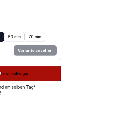
m
60 mm
70 mm
Variante ansehen
In winkelwagen
sand am selben Tag*
€