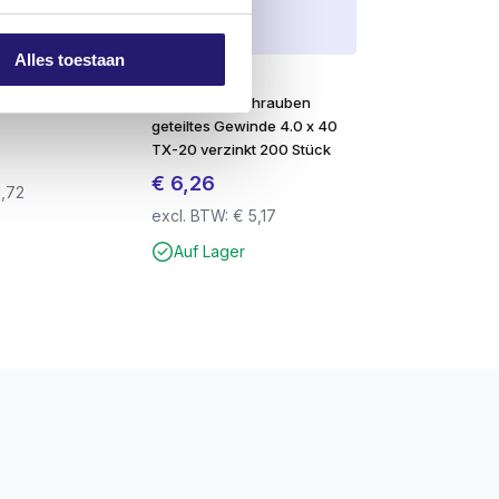
Alles toestaan
ter HSS-Co5
Silvermate
3.5mm DIN 338 –
Spanplattenschrauben
geteiltes Gewinde 4.0 x 40
TX-20 verzinkt 200 Stück
€
6,26
,72
excl. BTW:
€
5,17
Auf Lager
erwendet werden können.
zubohren
. Dies verhindert ein Abbrechen