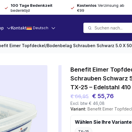
100 Tage Bedenkzeit
Kostenlos
Verzinsung ab
bedenktijd
€99
op
Kontakt
Deutsch
efit Eimer Topfdeckel/Bodenbelag Schrauben Schwarz 5.0 X 50 
Benefit Eimer Topfd
Schrauben Schwarz 5
TX-25 – Edelstahl 410
Ursprünglicher
Aktuel
€
55,76
€
66,95
Excl. btw
€
46,08
Preis
Preis
Variant:
Benefit Eimer Topfdeckel/Bodenbelag Schra
war:
ist:
€ 66,95
€ 55,7
Wählen Sie Ihre Variante
TX-25